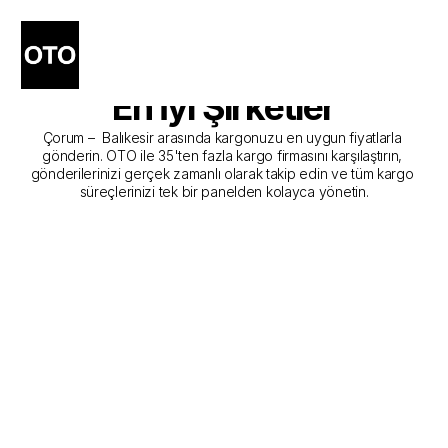
Çorum - Balıkesir Kargo 
Gönderim Hizmeti Sunan 
En İyi Şirketler
Çorum –  Balıkesir arasında kargonuzu en uygun fiyatlarla 
gönderin. OTO ile 35'ten fazla kargo firmasını karşılaştırın, 
gönderilerinizi gerçek zamanlı olarak takip edin ve tüm kargo 
süreçlerinizi tek bir panelden kolayca yönetin.