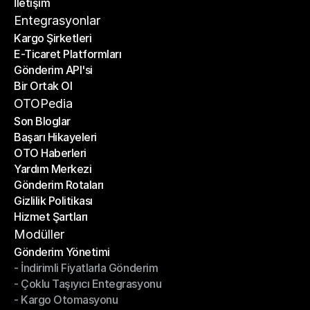
İletişim
Fiyat Hesaplayıcı
İletişim
Entegrasyonlar
Kargo Şirketleri
E-Ticaret Platformları
Kargo Şirketleri
Gönderim API'si
E-Ticaret Platformları
Bir Ortak Ol
Gönderim API'si
Bir Ortak Ol
OTOPedia
Son Bloglar
Başarı Hikayeleri
Son Bloglar
OTO Haberleri
Başarı Hikayeleri
Yardım Merkezi
OTO Haberleri
Gönderim Rotaları
Yardım Merkezi
Gizlilik Politikası
Gönderim Rotaları
Hizmet Şartları
Gizlilik Politikası
Hizmet Şartları
Modüller
Gönderim Yönetimi
- İndirimli Fiyatlarla Gönderim
Gönderim Yönetimi
- Çoklu Taşıyıcı Entegrasyonu
- İndirimli Fiyatlarla Gönderim
- Kargo Otomasyonu
- Çoklu Taşıyıcı Entegrasyonu