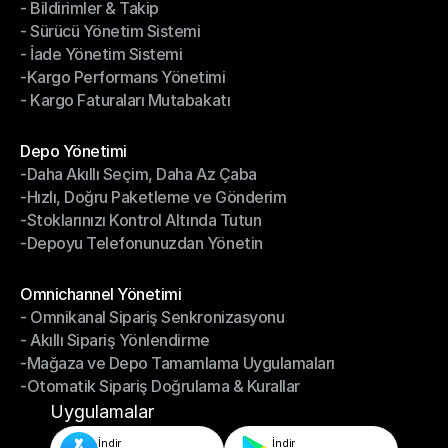
- Bildirimler & Takip
- Kargo Otomasyonu
- Sürücü Yönetim Sistemi
- Bildirimler & Takip
- İade Yönetim Sistemi
- Sürücü Yönetim Sistemi
-Kargo Performans Yönetimi
- İade Yönetim Sistemi
- Kargo Faturaları Mutabakatı
-Kargo Performans Yönetimi
- Kargo Faturaları Mutabakatı
Modüller
Depo Yönetimi
-Daha Akıllı Seçim, Daha Az Çaba
Depo Yönetimi
-Hızlı, Doğru Paketleme ve Gönderim
-Daha Akıllı Seçim, Daha Az Çaba
-Stoklarınızı Kontrol Altında Tutun
-Hızlı, Doğru Paketleme ve Gönderim
-Depoyu Telefonunuzdan Yönetin
-Stoklarınızı Kontrol Altında Tutun
-Depoyu Telefonunuzdan Yönetin
Modüller
Omnichannel Yönetimi
- Omnikanal Sipariş Senkronizasyonu
Omnichannel Yönetimi
- Akıllı Sipariş Yönlendirme
- Omnikanal Sipariş Senkronizasyonu
-Mağaza ve Depo Tamamlama Uygulamaları
- Akıllı Sipariş Yönlendirme
-Otomatik Sipariş Doğrulama & Kurallar
-Mağaza ve Depo Tamamlama Uygulamaları
-Otomatik Sipariş Doğrulama & Kurallar
Uygulamalar
İndir
İndir