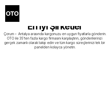
Çorum - Antalya Kargo 
Gönderim Hizmeti Sunan 
En İyi Şirketler
Çorum –  Antalya arasında kargonuzu en uygun fiyatlarla gönderin. 
OTO ile 35'ten fazla kargo firmasını karşılaştırın, gönderilerinizi 
gerçek zamanlı olarak takip edin ve tüm kargo süreçlerinizi tek bir 
panelden kolayca yönetin.