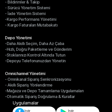
- Bildirimler & Takip
- Kargo Otomasyonu
- Sürücü Yönetim Sistemi
- Bildirimler & Takip
- İade Yönetim Sistemi
- Sürücü Yönetim Sistemi
-Kargo Performans Yönetimi
- İade Yönetim Sistemi
- Kargo Faturaları Mutabakatı
-Kargo Performans Yönetimi
- Kargo Faturaları Mutabakatı
Modüller
Depo Yönetimi
-Daha Akıllı Seçim, Daha Az Çaba
Depo Yönetimi
-Hızlı, Doğru Paketleme ve Gönderim
-Daha Akıllı Seçim, Daha Az Çaba
-Stoklarınızı Kontrol Altında Tutun
-Hızlı, Doğru Paketleme ve Gönderim
-Depoyu Telefonunuzdan Yönetin
-Stoklarınızı Kontrol Altında Tutun
-Depoyu Telefonunuzdan Yönetin
Modüller
Omnichannel Yönetimi
- Omnikanal Sipariş Senkronizasyonu
Omnichannel Yönetimi
- Akıllı Sipariş Yönlendirme
- Omnikanal Sipariş Senkronizasyonu
-Mağaza ve Depo Tamamlama Uygulamaları
- Akıllı Sipariş Yönlendirme
-Otomatik Sipariş Doğrulama & Kurallar
-Mağaza ve Depo Tamamlama Uygulamaları
-Otomatik Sipariş Doğrulama & Kurallar
Uygulamalar
İndir
İndir