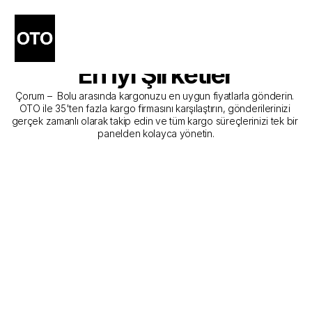
Çorum - Bolu Kargo 
Gönderim Hizmeti Sunan 
En İyi Şirketler
Çorum –  Bolu arasında kargonuzu en uygun fiyatlarla gönderin. 
OTO ile 35'ten fazla kargo firmasını karşılaştırın, gönderilerinizi 
gerçek zamanlı olarak takip edin ve tüm kargo süreçlerinizi tek bir 
panelden kolayca yönetin.