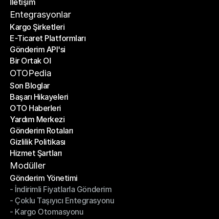
İletişim
Fiyat Hesaplayıcı
İletişim
Entegrasyonlar
Kargo Şirketleri
E-Ticaret Platformları
Kargo Şirketleri
Gönderim API'si
E-Ticaret Platformları
Bir Ortak Ol
Gönderim API'si
Bir Ortak Ol
OTOPedia
Son Bloglar
Başarı Hikayeleri
Son Bloglar
OTO Haberleri
Başarı Hikayeleri
Yardım Merkezi
OTO Haberleri
Gönderim Rotaları
Yardım Merkezi
Gizlilik Politikası
Gönderim Rotaları
Hizmet Şartları
Gizlilik Politikası
Hizmet Şartları
Modüller
Gönderim Yönetimi
- İndirimli Fiyatlarla Gönderim
Gönderim Yönetimi
- Çoklu Taşıyıcı Entegrasyonu
- İndirimli Fiyatlarla Gönderim
- Kargo Otomasyonu
- Çoklu Taşıyıcı Entegrasyonu