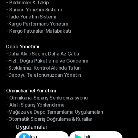
- Bildirimler & Takip
- Kargo Otomasyonu
- Sürücü Yönetim Sistemi
- Bildirimler & Takip
- İade Yönetim Sistemi
- Sürücü Yönetim Sistemi
-Kargo Performans Yönetimi
- İade Yönetim Sistemi
- Kargo Faturaları Mutabakatı
-Kargo Performans Yönetimi
- Kargo Faturaları Mutabakatı
Modüller
Depo Yönetimi
-Daha Akıllı Seçim, Daha Az Çaba
Depo Yönetimi
-Hızlı, Doğru Paketleme ve Gönderim
-Daha Akıllı Seçim, Daha Az Çaba
-Stoklarınızı Kontrol Altında Tutun
-Hızlı, Doğru Paketleme ve Gönderim
-Depoyu Telefonunuzdan Yönetin
-Stoklarınızı Kontrol Altında Tutun
-Depoyu Telefonunuzdan Yönetin
Modüller
Omnichannel Yönetimi
- Omnikanal Sipariş Senkronizasyonu
Omnichannel Yönetimi
- Akıllı Sipariş Yönlendirme
- Omnikanal Sipariş Senkronizasyonu
-Mağaza ve Depo Tamamlama Uygulamaları
- Akıllı Sipariş Yönlendirme
-Otomatik Sipariş Doğrulama & Kurallar
-Mağaza ve Depo Tamamlama Uygulamaları
-Otomatik Sipariş Doğrulama & Kurallar
Uygulamalar
İndir
İndir