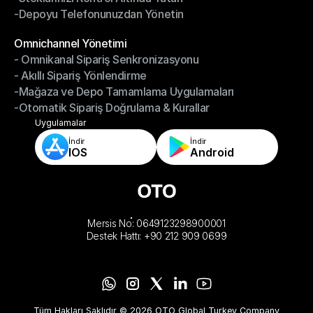
-Depoyu Telefonunuzdan Yönetin
-Stoklarınızı Kontrol Altında Tutun
-Depoyu Telefonunuzdan Yönetin
Modüller
Omnichannel Yönetimi
- Omnikanal Sipariş Senkronizasyonu
Omnichannel Yönetimi
- Akıllı Sipariş Yönlendirme
- Omnikanal Sipariş Senkronizasyonu
-Mağaza ve Depo Tamamlama Uygulamaları
- Akıllı Sipariş Yönlendirme
-Otomatik Sipariş Doğrulama & Kurallar
-Mağaza ve Depo Tamamlama Uygulamaları
-Otomatik Sipariş Doğrulama & Kurallar
Uygulamalar
İndir
İndir
IOS
Android
Mersis No: 0649123298900001
Destek Hattı: +90 212 909 0699
Tüm Hakları Saklıdır © 2026 OTO Global Turkey Company