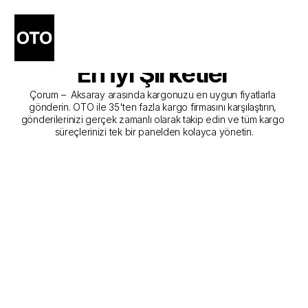
Çorum - Aksaray Kargo 
Gönderim Hizmeti Sunan 
En İyi Şirketler
Çorum –  Aksaray arasında kargonuzu en uygun fiyatlarla 
gönderin. OTO ile 35'ten fazla kargo firmasını karşılaştırın, 
gönderilerinizi gerçek zamanlı olarak takip edin ve tüm kargo 
süreçlerinizi tek bir panelden kolayca yönetin.