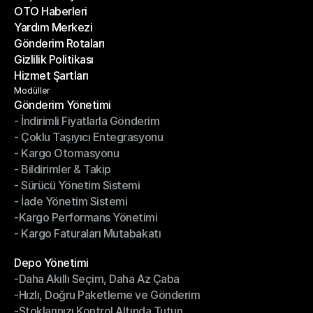
OTO Haberleri
Başarı Hikayeleri
Yardım Merkezi
OTO Haberleri
Gönderim Rotaları
Yardım Merkezi
Gizlilik Politikası
Gönderim Rotaları
Hizmet Şartları
Gizlilik Politikası
Hizmet Şartları
Modüller
Gönderim Yönetimi
- İndirimli Fiyatlarla Gönderim
Gönderim Yönetimi
- Çoklu Taşıyıcı Entegrasyonu
- İndirimli Fiyatlarla Gönderim
- Kargo Otomasyonu
- Çoklu Taşıyıcı Entegrasyonu
- Bildirimler & Takip
- Kargo Otomasyonu
- Sürücü Yönetim Sistemi
- Bildirimler & Takip
- İade Yönetim Sistemi
- Sürücü Yönetim Sistemi
-Kargo Performans Yönetimi
- İade Yönetim Sistemi
- Kargo Faturaları Mutabakatı
-Kargo Performans Yönetimi
- Kargo Faturaları Mutabakatı
Modüller
Depo Yönetimi
-Daha Akıllı Seçim, Daha Az Çaba
Depo Yönetimi
-Hızlı, Doğru Paketleme ve Gönderim
-Daha Akıllı Seçim, Daha Az Çaba
-Stoklarınızı Kontrol Altında Tutun
-Hızlı, Doğru Paketleme ve Gönderim