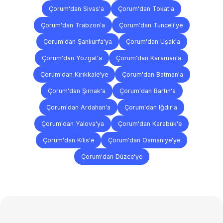
Çorum'dan Sivas'a
Çorum'dan Tokat'a
Çorum'dan Trabzon'a
Çorum'dan Tunceli'ye
Çorum'dan Şanlıurfa'ya
Çorum'dan Uşak'a
Çorum'dan Yozgat'a
Çorum'dan Karaman'a
Çorum'dan Kırıkkale'ye
Çorum'dan Batman'a
Çorum'dan Şırnak'a
Çorum'dan Bartın'a
Çorum'dan Ardahan'a
Çorum'dan Iğdır'a
Çorum'dan Yalova'ya
Çorum'dan Karabük'e
Çorum'dan Kilis'e
Çorum'dan Osmaniye'ye
Çorum'dan Düzce'ye
Sıkça
Sorulan
Sorular