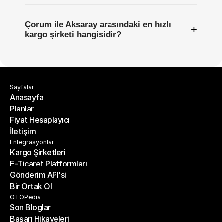
Çorum ile Aksaray arasındaki en hızlı
+
kargo şirketi hangisidir?
Sayfalar
Anasayfa
Planlar
Anasayfa
Fiyat Hesaplayıcı
Planlar
İletişim
Fiyat Hesaplayıcı
İletişim
Entegrasyonlar
Kargo Şirketleri
E-Ticaret Platformları
Kargo Şirketleri
Gönderim API'si
E-Ticaret Platformları
Bir Ortak Ol
Gönderim API'si
Bir Ortak Ol
OTOPedia
Son Bloglar
Başarı Hikayeleri
Son Bloglar