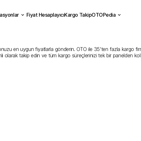
asyonlar
Fiyat Hesaplayıcı
Kargo Takip
OTOPedia
li
Kargo
Gönderim
Hizme
Fiyat Hesaplayıcı
Kargo Takip
grasyonlar
OTOPedia
Şirketler
zu en uygun fiyatlarla gönderin. OTO ile 35'ten fazla kargo firmasın
ı olarak takip edin ve tüm kargo süreçlerinizi tek bir panelden ko