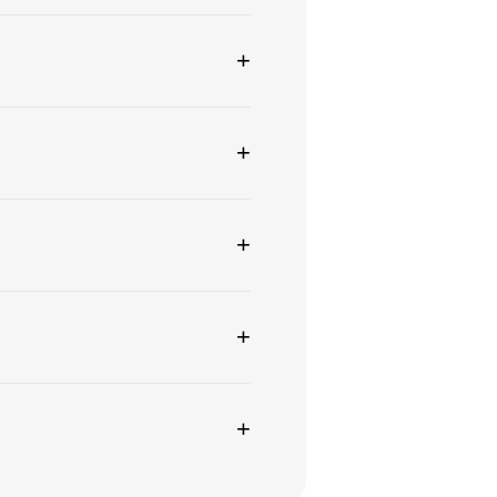
+
+
+
+
+