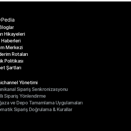
Pedia
Bloglar
rı Hikayeleri
Bloglar
Haberleri
rı Hikayeleri
ım Merkezi
Haberleri
erim Rotaları
ım Merkezi
lik Politikası
erim Rotaları
et Şartları
lik Politikası
et Şartları
üller
channel Yönetimi
nikanal Sipariş Senkronizasyonu
ichannel Yönetimi
ıllı Sipariş Yönlendirme
mnikanal Sipariş Senkronizasyonu
ğaza ve Depo Tamamlama Uygulamaları
ıllı Sipariş Yönlendirme
matik Sipariş Doğrulama & Kurallar
ğaza ve Depo Tamamlama Uygulamaları
matik Sipariş Doğrulama & Kurallar