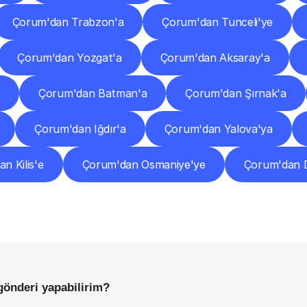
Çorum'dan Trabzon'a
Çorum'dan Tunceli'ye
Çorum'dan Yozgat'a
Çorum'dan Aksaray'a
e
Çorum'dan Batman'a
Çorum'dan Şırnak'a
Çorum'dan Iğdır'a
Çorum'dan Yalova'ya
n Kilis'e
Çorum'dan Osmaniye'ye
Çorum'dan 
Sıkça
Sorulan
Sorular
Başlamadan
Önce
Bilmeniz
Gereken
Her
Şey
gönderi yapabilirim?