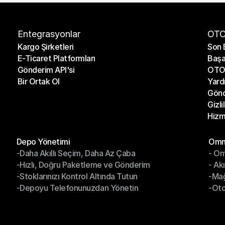
Entegrasyonlar
OTO
Kargo Şirketleri
Son 
E-Ticaret Platformları
Başa
Kargo Şirketleri
Son 
Gönderim API'si
OTO 
E-Ticaret Platformları
Başa
Bir Ortak Ol
Yard
Gönderim API'si
OTO 
Gönd
Bir Ortak Ol
Yard
Gizli
Gönd
Hizm
Gizli
Hizm
Modüller
Mod
Depo Yönetimi
Omni
-Daha Akıllı Seçim, Daha Az Çaba
- Om
Depo Yönetimi
Omn
-Hızlı, Doğru Paketleme ve Gönderim
- Ak
-Daha Akıllı Seçim, Daha Az Çaba
- O
-Stoklarınızı Kontrol Altında Tutun
-Ma
-Hızlı, Doğru Paketleme ve Gönderim
- Ak
-Depoyu Telefonunuzdan Yönetin
-Oto
-Stoklarınızı Kontrol Altında Tutun
-Ma
-Depoyu Telefonunuzdan Yönetin
-Oto