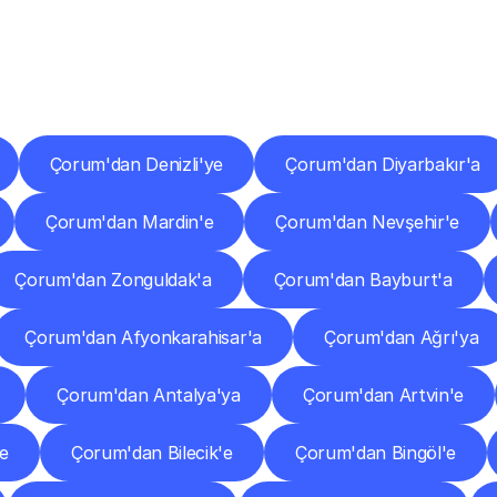
er
Şehirlere
Teslimat
Nokta
Diğer
şehirlerden
faaliyet
gösteren
teslimat
hizmetlerini
keşfedin.
Çorum'dan Denizli'ye
Çorum'dan Diyarbakır'a
Çorum'dan Mardin'e
Çorum'dan Nevşehir'e
Çorum'dan Zonguldak'a
Çorum'dan Bayburt'a
Çorum'dan Afyonkarahisar'a
Çorum'dan Ağrı'ya
Çorum'dan Antalya'ya
Çorum'dan Artvin'e
'e
Çorum'dan Bilecik'e
Çorum'dan Bingöl'e