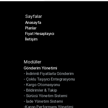
Sayfalar
Anasayfa
Planlar
Anasayfa
Fiyat Hesaplayıcı
Planlar
İletişim
Fiyat Hesaplayıcı
İletişim
Modüller
Gönderim Yönetimi
- İndirimli Fiyatlarla Gönderim
Gönderim Yönetimi
- Çoklu Taşıyıcı Entegrasyonu
- İndirimli Fiyatlarla Gönderim
- Kargo Otomasyonu
- Çoklu Taşıyıcı Entegrasyonu
- Bildirimler & Takip
- Kargo Otomasyonu
- Sürücü Yönetim Sistemi
- Bildirimler & Takip
- İade Yönetim Sistemi
- Sürücü Yönetim Sistemi
-Kargo Performans Yönetimi
- İade Yönetim Sistemi