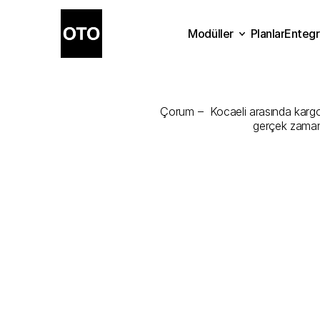
Modüller
Planlar
Entegr
Çorum
-
Kocae
Planlar
Modüller
Ente
Çorum –  Kocaeli arasında kargonu
gerçek zamanl