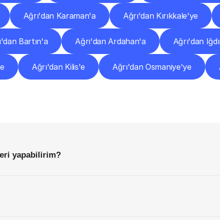
Ağrı'dan Karaman'a
Ağrı'dan Kırıkkale'ye
ı'dan Bartın'a
Ağrı'dan Ardahan'a
Ağrı'dan Iğdı
'e
Ağrı'dan Kilis'e
Ağrı'dan Osmaniye'ye
Sıkça
Sorulan
Sorular
Başlamadan
Önce
Bilmeniz
Gereken
Her
Şey
eri yapabilirim?