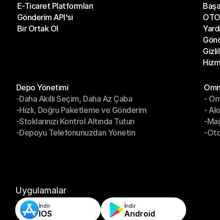
E-Ticaret Platformları
Başa
Kargo Şirketleri
Son 
Gönderim API'si
OTO 
E-Ticaret Platformları
Başa
Bir Ortak Ol
Yard
Gönderim API'si
OTO 
Gönd
Bir Ortak Ol
Yard
Gizli
Gönd
Hizm
Gizli
Hizm
Modüller
Mod
Depo Yönetimi
Omni
-Daha Akıllı Seçim, Daha Az Çaba
- Om
Depo Yönetimi
Omn
-Hızlı, Doğru Paketleme ve Gönderim
- Ak
-Daha Akıllı Seçim, Daha Az Çaba
- O
-Stoklarınızı Kontrol Altında Tutun
-Ma
-Hızlı, Doğru Paketleme ve Gönderim
- Ak
-Depoyu Telefonunuzdan Yönetin
-Oto
-Stoklarınızı Kontrol Altında Tutun
-Ma
-Depoyu Telefonunuzdan Yönetin
-Oto
Uygulamalar
İndir
İndir
IOS
Android