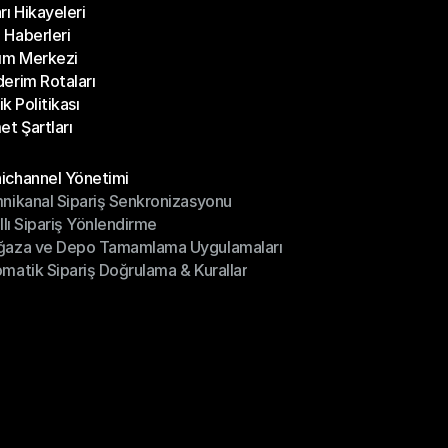
rı Hikayeleri
Bloglar
Haberleri
rı Hikayeleri
ım Merkezi
Haberleri
erim Rotaları
ım Merkezi
lik Politikası
erim Rotaları
et Şartları
lik Politikası
et Şartları
üller
channel Yönetimi
nikanal Sipariş Senkronizasyonu
ichannel Yönetimi
ıllı Sipariş Yönlendirme
mnikanal Sipariş Senkronizasyonu
ğaza ve Depo Tamamlama Uygulamaları
ıllı Sipariş Yönlendirme
matik Sipariş Doğrulama & Kurallar
ğaza ve Depo Tamamlama Uygulamaları
matik Sipariş Doğrulama & Kurallar