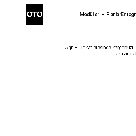
Modüller
Planlar
Entegr
Ağrı
-
Tokat
Planlar
Modüller
Ente
Ağrı –  Tokat arasında kargonuzu en
zamanlı o