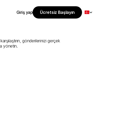
Select Language
Giriş yap
Ücretsiz Başlayın
Ücretsiz Başlayın
Sunan
En
İyi
Giriş yap
şılaştırın, gönderilerinizi gerçek 
a yönetin.