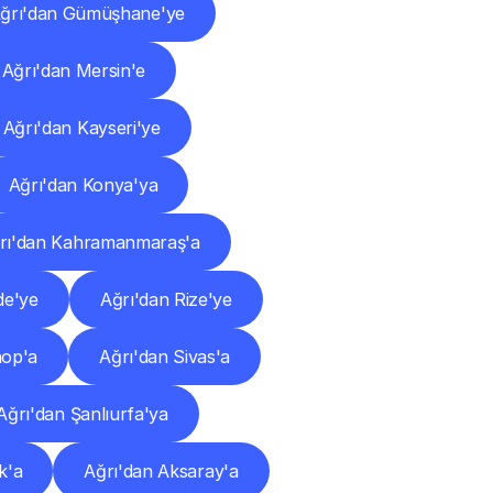
ğrı'dan Gümüşhane'ye
Ağrı'dan Mersin'e
Ağrı'dan Kayseri'ye
Ağrı'dan Konya'ya
rı'dan Kahramanmaraş'a
de'ye
Ağrı'dan Rize'ye
nop'a
Ağrı'dan Sivas'a
Ağrı'dan Şanlıurfa'ya
k'a
Ağrı'dan Aksaray'a