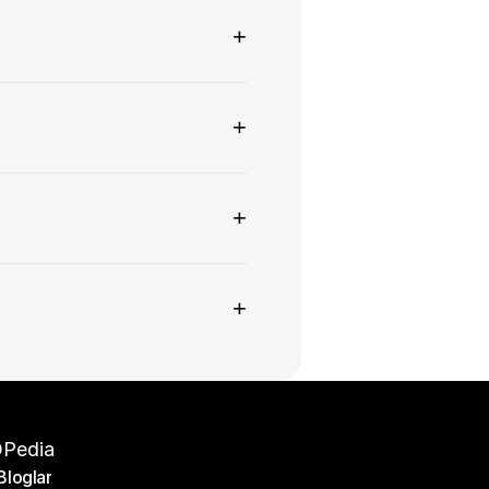
+
+
+
+
Pedia
Bloglar