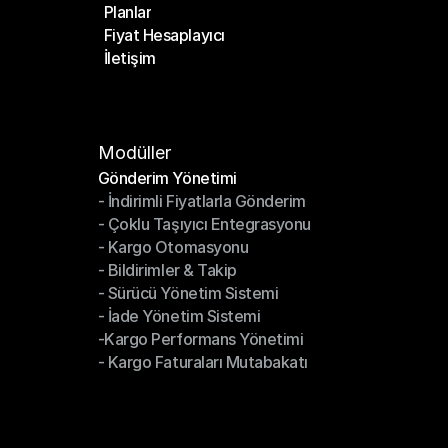
Planlar
Anasayfa
Fiyat Hesaplayıcı
Planlar
İletişim
Fiyat Hesaplayıcı
İletişim
Modüller
Gönderim Yönetimi
- İndirimli Fiyatlarla Gönderim
Gönderim Yönetimi
- Çoklu Taşıyıcı Entegrasyonu
- İndirimli Fiyatlarla Gönderim
- Kargo Otomasyonu
- Çoklu Taşıyıcı Entegrasyonu
- Bildirimler & Takip
- Kargo Otomasyonu
- Sürücü Yönetim Sistemi
- Bildirimler & Takip
- İade Yönetim Sistemi
- Sürücü Yönetim Sistemi
-Kargo Performans Yönetimi
- İade Yönetim Sistemi
- Kargo Faturaları Mutabakatı
-Kargo Performans Yönetimi
- Kargo Faturaları Mutabakatı