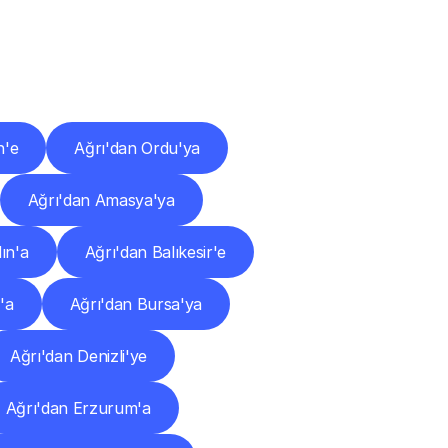
ları
n'e
Ağrı'dan Ordu'ya
Ağrı'dan Amasya'ya
ın'a
Ağrı'dan Balıkesir'e
'a
Ağrı'dan Bursa'ya
Ağrı'dan Denizli'ye
Ağrı'dan Erzurum'a