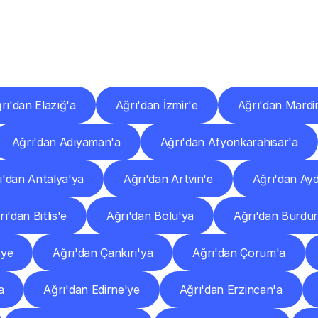
er
Şehirlere
Teslimat
Nokta
Diğer
şehirlerden
faaliyet
gösteren
teslimat
hizmetlerini
keşfedin.
rı'dan Elazığ'a
Ağrı'dan İzmir'e
Ağrı'dan Mardi
Ağrı'dan Adıyaman'a
Ağrı'dan Afyonkarahisar'a
ı'dan Antalya'ya
Ağrı'dan Artvin'e
Ağrı'dan Ayd
ı'dan Bitlis'e
Ağrı'dan Bolu'ya
Ağrı'dan Burdur
'ye
Ağrı'dan Çankırı'ya
Ağrı'dan Çorum'a
a
Ağrı'dan Edirne'ye
Ağrı'dan Erzincan'a