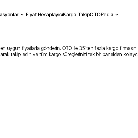
asyonlar
Fiyat Hesaplayıcı
Kargo Takip
OTOPedia
Kargo
Gönderim
Hizmeti
Fiyat Hesaplayıcı
Kargo Takip
grasyonlar
OTOPedia
Şirketler
 uygun fiyatlarla gönderin. OTO ile 35'ten fazla kargo firmasını kar
larak takip edin ve tüm kargo süreçlerinizi tek bir panelden kolayc