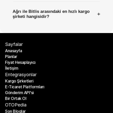
Ağrı ile Bitlis arasındaki en hızlı kargo
+
şirketi hangisidir?
Sayfalar
Anasayfa
Planlar
Anasayfa
Fiyat Hesaplayıcı
Planlar
İletişim
Fiyat Hesaplayıcı
İletişim
Entegrasyonlar
Kargo Şirketleri
E-Ticaret Platformları
Kargo Şirketleri
Gönderim API'si
E-Ticaret Platformları
Bir Ortak Ol
Gönderim API'si
Bir Ortak Ol
OTOPedia
Son Bloglar