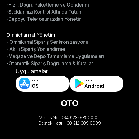
-Hızlı, Doğru Paketleme ve Gönderim
-Daha Akıllı Seçim, Daha Az Çaba
-Stoklarınızı Kontrol Altında Tutun
-Hızlı, Doğru Paketleme ve Gönderim
-Depoyu Telefonunuzdan Yönetin
-Stoklarınızı Kontrol Altında Tutun
-Depoyu Telefonunuzdan Yönetin
Modüller
Omnichannel Yönetimi
- Omnikanal Sipariş Senkronizasyonu
Omnichannel Yönetimi
- Akıllı Sipariş Yönlendirme
- Omnikanal Sipariş Senkronizasyonu
-Mağaza ve Depo Tamamlama Uygulamaları
- Akıllı Sipariş Yönlendirme
-Otomatik Sipariş Doğrulama & Kurallar
-Mağaza ve Depo Tamamlama Uygulamaları
-Otomatik Sipariş Doğrulama & Kurallar
Uygulamalar
İndir
İndir
IOS
Android
Mersis No: 0649123298900001
Destek Hattı: +90 212 909 0699