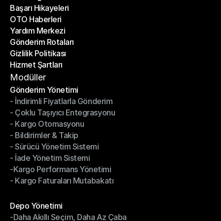
Başarı Hikayeleri
Son Bloglar
OTO Haberleri
Başarı Hikayeleri
Yardım Merkezi
OTO Haberleri
Gönderim Rotaları
Yardım Merkezi
Gizlilik Politikası
Gönderim Rotaları
Hizmet Şartları
Gizlilik Politikası
Hizmet Şartları
Modüller
Gönderim Yönetimi
- İndirimli Fiyatlarla Gönderim
Gönderim Yönetimi
- Çoklu Taşıyıcı Entegrasyonu
- İndirimli Fiyatlarla Gönderim
- Kargo Otomasyonu
- Çoklu Taşıyıcı Entegrasyonu
- Bildirimler & Takip
- Kargo Otomasyonu
- Sürücü Yönetim Sistemi
- Bildirimler & Takip
- İade Yönetim Sistemi
- Sürücü Yönetim Sistemi
-Kargo Performans Yönetimi
- İade Yönetim Sistemi
- Kargo Faturaları Mutabakatı
-Kargo Performans Yönetimi
- Kargo Faturaları Mutabakatı
Modüller
Depo Yönetimi
-Daha Akıllı Seçim, Daha Az Çaba
Depo Yönetimi