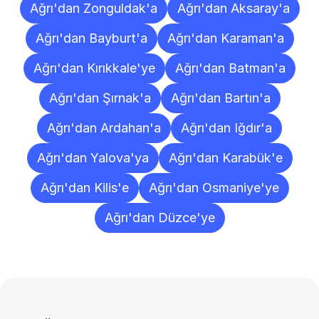
Ağrı'dan Zonguldak'a
Ağrı'dan Aksaray'a
Ağrı'dan Bayburt'a
Ağrı'dan Karaman'a
Ağrı'dan Kırıkkale'ye
Ağrı'dan Batman'a
Ağrı'dan Şırnak'a
Ağrı'dan Bartın'a
Ağrı'dan Ardahan'a
Ağrı'dan Iğdır'a
Ağrı'dan Yalova'ya
Ağrı'dan Karabük'e
Ağrı'dan Kilis'e
Ağrı'dan Osmaniye'ye
Ağrı'dan Düzce'ye
Sıkça
Sorulan
Sorular