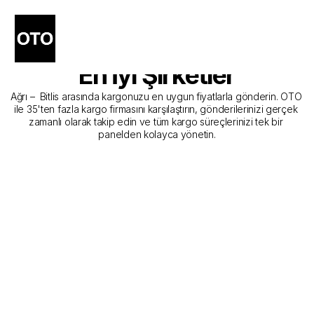
Ağrı - Bitlis Kargo 
Gönderim Hizmeti Sunan 
En İyi Şirketler
Ağrı –  Bitlis arasında kargonuzu en uygun fiyatlarla gönderin. OTO 
ile 35'ten fazla kargo firmasını karşılaştırın, gönderilerinizi gerçek 
zamanlı olarak takip edin ve tüm kargo süreçlerinizi tek bir 
panelden kolayca yönetin.