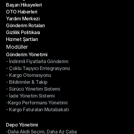
Başarı Hikayeleri
Son Bloglar
OTO Haberleri
Başarı Hikayeleri
Yardım Merkezi
OTO Haberleri
Gönderim Rotaları
Yardım Merkezi
Gizlilik Politikası
Gönderim Rotaları
Hizmet Şartları
Gizlilik Politikası
Hizmet Şartları
Modüller
Gönderim Yönetimi
- İndirimli Fiyatlarla Gönderim
Gönderim Yönetimi
- Çoklu Taşıyıcı Entegrasyonu
- İndirimli Fiyatlarla Gönderim
- Kargo Otomasyonu
- Çoklu Taşıyıcı Entegrasyonu
- Bildirimler & Takip
- Kargo Otomasyonu
- Sürücü Yönetim Sistemi
- Bildirimler & Takip
- İade Yönetim Sistemi
- Sürücü Yönetim Sistemi
-Kargo Performans Yönetimi
- İade Yönetim Sistemi
- Kargo Faturaları Mutabakatı
-Kargo Performans Yönetimi
- Kargo Faturaları Mutabakatı
Modüller
Depo Yönetimi
-Daha Akıllı Seçim, Daha Az Çaba
Depo Yönetimi