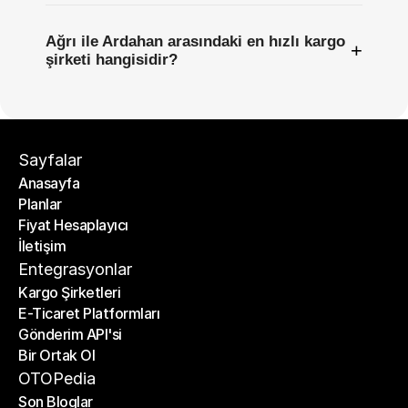
Ağrı ile Ardahan arasındaki en hızlı kargo
+
şirketi hangisidir?
Sayfalar
Anasayfa
Planlar
Anasayfa
Fiyat Hesaplayıcı
Planlar
İletişim
Fiyat Hesaplayıcı
İletişim
Entegrasyonlar
Kargo Şirketleri
E-Ticaret Platformları
Kargo Şirketleri
Gönderim API'si
E-Ticaret Platformları
Bir Ortak Ol
Gönderim API'si
Bir Ortak Ol
OTOPedia
Son Bloglar