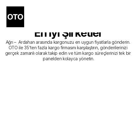
Ağrı - Ardahan Kargo 
Gönderim Hizmeti Sunan 
En İyi Şirketler
Ağrı –  Ardahan arasında kargonuzu en uygun fiyatlarla gönderin. 
OTO ile 35'ten fazla kargo firmasını karşılaştırın, gönderilerinizi 
gerçek zamanlı olarak takip edin ve tüm kargo süreçlerinizi tek bir 
panelden kolayca yönetin.