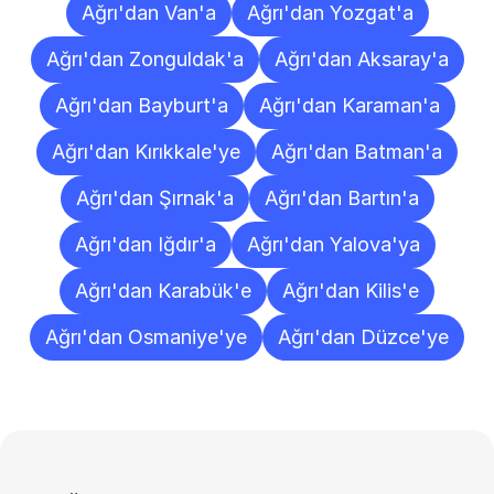
Ağrı'dan Van'a
Ağrı'dan Yozgat'a
Ağrı'dan Zonguldak'a
Ağrı'dan Aksaray'a
Ağrı'dan Bayburt'a
Ağrı'dan Karaman'a
Ağrı'dan Kırıkkale'ye
Ağrı'dan Batman'a
Ağrı'dan Şırnak'a
Ağrı'dan Bartın'a
Ağrı'dan Iğdır'a
Ağrı'dan Yalova'ya
Ağrı'dan Karabük'e
Ağrı'dan Kilis'e
Ağrı'dan Osmaniye'ye
Ağrı'dan Düzce'ye
Sıkça
Sorulan
Sorular