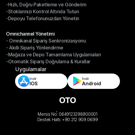
-Hızlı, Doğru Paketleme ve Gönderim
-Daha Akıllı Seçim, Daha Az Çaba
-Stoklarınızı Kontrol Altında Tutun
-Hızlı, Doğru Paketleme ve Gönderim
-Depoyu Telefonunuzdan Yönetin
-Stoklarınızı Kontrol Altında Tutun
-Depoyu Telefonunuzdan Yönetin
Modüller
Omnichannel Yönetimi
- Omnikanal Sipariş Senkronizasyonu
Omnichannel Yönetimi
- Akıllı Sipariş Yönlendirme
- Omnikanal Sipariş Senkronizasyonu
-Mağaza ve Depo Tamamlama Uygulamaları
- Akıllı Sipariş Yönlendirme
-Otomatik Sipariş Doğrulama & Kurallar
-Mağaza ve Depo Tamamlama Uygulamaları
-Otomatik Sipariş Doğrulama & Kurallar
Uygulamalar
İndir
İndir
IOS
Android
Mersis No: 0649123298900001
Destek Hattı: +90 212 909 0699