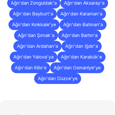
Ağrı'dan Zonguldak'a
Ağrı'dan Aksaray'a
Ağrı'dan Bayburt'a
Ağrı'dan Karaman'a
Ağrı'dan Kırıkkale'ye
Ağrı'dan Batman'a
Ağrı'dan Şırnak'a
Ağrı'dan Bartın'a
Ağrı'dan Ardahan'a
Ağrı'dan Iğdır'a
Ağrı'dan Yalova'ya
Ağrı'dan Karabük'e
Ağrı'dan Kilis'e
Ağrı'dan Osmaniye'ye
Ağrı'dan Düzce'ye
Sıkça
Sorulan
Sorular