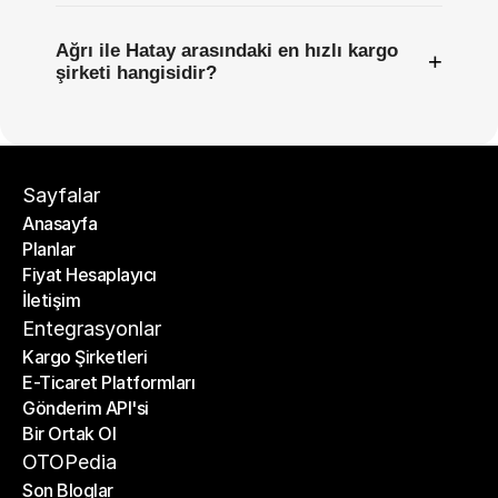
Ağrı ile Hatay arasındaki en hızlı kargo
+
şirketi hangisidir?
Sayfalar
Anasayfa
Planlar
Anasayfa
Fiyat Hesaplayıcı
Planlar
İletişim
Fiyat Hesaplayıcı
İletişim
Entegrasyonlar
Kargo Şirketleri
E-Ticaret Platformları
Kargo Şirketleri
Gönderim API'si
E-Ticaret Platformları
Bir Ortak Ol
Gönderim API'si
Bir Ortak Ol
OTOPedia
Son Bloglar