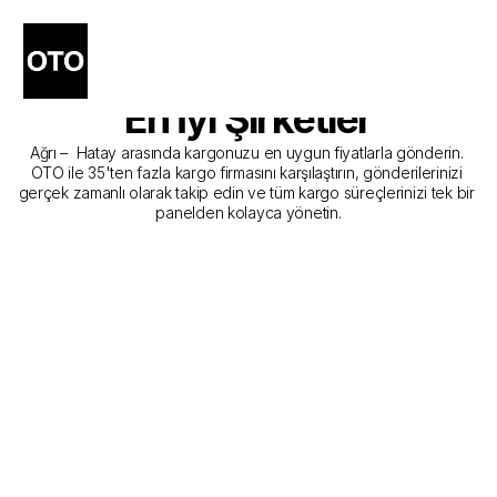
Ağrı - Hatay Kargo 
Gönderim Hizmeti Sunan 
En İyi Şirketler
Ağrı –  Hatay arasında kargonuzu en uygun fiyatlarla gönderin. 
OTO ile 35'ten fazla kargo firmasını karşılaştırın, gönderilerinizi 
gerçek zamanlı olarak takip edin ve tüm kargo süreçlerinizi tek bir 
panelden kolayca yönetin.