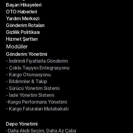
Başarı Hikayeleri
Son Bloglar
OTO Haberleri
Başarı Hikayeleri
Yardım Merkezi
OTO Haberleri
Gönderim Rotaları
Yardım Merkezi
Gizlilik Politikası
Gönderim Rotaları
Hizmet Şartları
Gizlilik Politikası
Hizmet Şartları
Modüller
Gönderim Yönetimi
- İndirimli Fiyatlarla Gönderim
Gönderim Yönetimi
- Çoklu Taşıyıcı Entegrasyonu
- İndirimli Fiyatlarla Gönderim
- Kargo Otomasyonu
- Çoklu Taşıyıcı Entegrasyonu
- Bildirimler & Takip
- Kargo Otomasyonu
- Sürücü Yönetim Sistemi
- Bildirimler & Takip
- İade Yönetim Sistemi
- Sürücü Yönetim Sistemi
-Kargo Performans Yönetimi
- İade Yönetim Sistemi
- Kargo Faturaları Mutabakatı
-Kargo Performans Yönetimi
- Kargo Faturaları Mutabakatı
Modüller
Depo Yönetimi
-Daha Akıllı Seçim, Daha Az Çaba
Depo Yönetimi