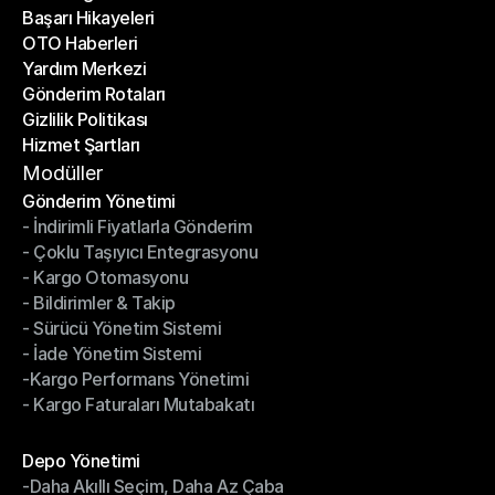
Başarı Hikayeleri
Son Bloglar
OTO Haberleri
Başarı Hikayeleri
Yardım Merkezi
OTO Haberleri
Gönderim Rotaları
Yardım Merkezi
Gizlilik Politikası
Gönderim Rotaları
Hizmet Şartları
Gizlilik Politikası
Hizmet Şartları
Modüller
Gönderim Yönetimi
- İndirimli Fiyatlarla Gönderim
Gönderim Yönetimi
- Çoklu Taşıyıcı Entegrasyonu
- İndirimli Fiyatlarla Gönderim
- Kargo Otomasyonu
- Çoklu Taşıyıcı Entegrasyonu
- Bildirimler & Takip
- Kargo Otomasyonu
- Sürücü Yönetim Sistemi
- Bildirimler & Takip
- İade Yönetim Sistemi
- Sürücü Yönetim Sistemi
-Kargo Performans Yönetimi
- İade Yönetim Sistemi
- Kargo Faturaları Mutabakatı
-Kargo Performans Yönetimi
- Kargo Faturaları Mutabakatı
Modüller
Depo Yönetimi
-Daha Akıllı Seçim, Daha Az Çaba
Depo Yönetimi