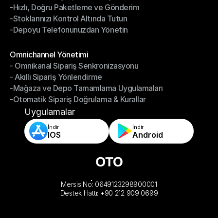
-Hızlı, Doğru Paketleme ve Gönderim
-Daha Akıllı Seçim, Daha Az Çaba
-Stoklarınızı Kontrol Altında Tutun
-Hızlı, Doğru Paketleme ve Gönderim
-Depoyu Telefonunuzdan Yönetin
-Stoklarınızı Kontrol Altında Tutun
-Depoyu Telefonunuzdan Yönetin
Modüller
Omnichannel Yönetimi
- Omnikanal Sipariş Senkronizasyonu
Omnichannel Yönetimi
- Akıllı Sipariş Yönlendirme
- Omnikanal Sipariş Senkronizasyonu
-Mağaza ve Depo Tamamlama Uygulamaları
- Akıllı Sipariş Yönlendirme
-Otomatik Sipariş Doğrulama & Kurallar
-Mağaza ve Depo Tamamlama Uygulamaları
-Otomatik Sipariş Doğrulama & Kurallar
Uygulamalar
İndir
İndir
IOS
Android
Mersis No: 0649123298900001
Destek Hattı: +90 212 909 0699