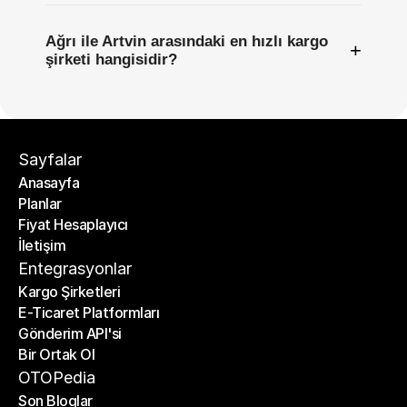
Ağrı ile Artvin arasındaki en hızlı kargo
+
şirketi hangisidir?
Sayfalar
Anasayfa
Planlar
Anasayfa
Fiyat Hesaplayıcı
Planlar
İletişim
Fiyat Hesaplayıcı
İletişim
Entegrasyonlar
Kargo Şirketleri
E-Ticaret Platformları
Kargo Şirketleri
Gönderim API'si
E-Ticaret Platformları
Bir Ortak Ol
Gönderim API'si
Bir Ortak Ol
OTOPedia
Son Bloglar