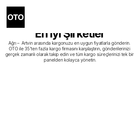
Ağrı - Artvin Kargo 
Gönderim Hizmeti Sunan 
En İyi Şirketler
Ağrı –  Artvin arasında kargonuzu en uygun fiyatlarla gönderin. 
OTO ile 35'ten fazla kargo firmasını karşılaştırın, gönderilerinizi 
gerçek zamanlı olarak takip edin ve tüm kargo süreçlerinizi tek bir 
panelden kolayca yönetin.