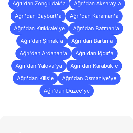
Ağrı'dan Zonguldak'a
Ağrı'dan Aksaray'a
Ağrı'dan Bayburt'a
Ağrı'dan Karaman'a
Ağrı'dan Kırıkkale'ye
Ağrı'dan Batman'a
Ağrı'dan Şırnak'a
Ağrı'dan Bartın'a
Ağrı'dan Ardahan'a
Ağrı'dan Iğdır'a
Ağrı'dan Yalova'ya
Ağrı'dan Karabük'e
Ağrı'dan Kilis'e
Ağrı'dan Osmaniye'ye
Ağrı'dan Düzce'ye
Sıkça
Sorulan
Sorular