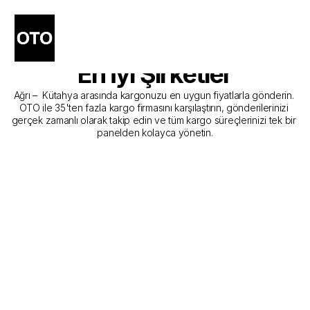
Ağrı - Kütahya Kargo 
Gönderim Hizmeti Sunan 
En İyi Şirketler
Ağrı –  Kütahya arasında kargonuzu en uygun fiyatlarla gönderin. 
OTO ile 35'ten fazla kargo firmasını karşılaştırın, gönderilerinizi 
gerçek zamanlı olarak takip edin ve tüm kargo süreçlerinizi tek bir 
panelden kolayca yönetin.