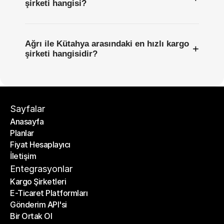
şirketi hangisi?
Ağrı ile Kütahya arasındaki en hızlı kargo
+
şirketi hangisidir?
Sayfalar
Anasayfa
Planlar
Anasayfa
Fiyat Hesaplayıcı
Planlar
İletişim
Fiyat Hesaplayıcı
İletişim
Entegrasyonlar
Kargo Şirketleri
E-Ticaret Platformları
Kargo Şirketleri
Gönderim API'si
E-Ticaret Platformları
Bir Ortak Ol
Gönderim API'si