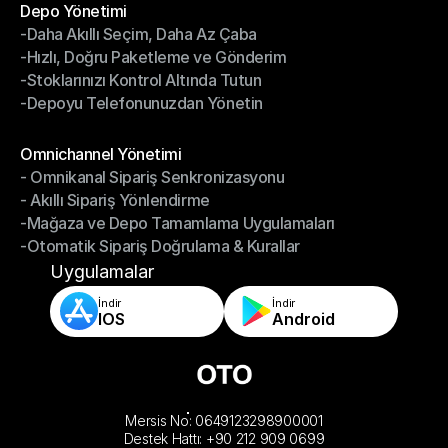
Depo Yönetimi
-Daha Akıllı Seçim, Daha Az Çaba
Depo Yönetimi
-Hızlı, Doğru Paketleme ve Gönderim
-Daha Akıllı Seçim, Daha Az Çaba
-Stoklarınızı Kontrol Altında Tutun
-Hızlı, Doğru Paketleme ve Gönderim
-Depoyu Telefonunuzdan Yönetin
-Stoklarınızı Kontrol Altında Tutun
-Depoyu Telefonunuzdan Yönetin
Modüller
Omnichannel Yönetimi
- Omnikanal Sipariş Senkronizasyonu
Omnichannel Yönetimi
- Akıllı Sipariş Yönlendirme
- Omnikanal Sipariş Senkronizasyonu
-Mağaza ve Depo Tamamlama Uygulamaları
- Akıllı Sipariş Yönlendirme
-Otomatik Sipariş Doğrulama & Kurallar
-Mağaza ve Depo Tamamlama Uygulamaları
-Otomatik Sipariş Doğrulama & Kurallar
Uygulamalar
İndir
İndir
IOS
Android
Mersis No: 0649123298900001
Destek Hattı: +90 212 909 0699