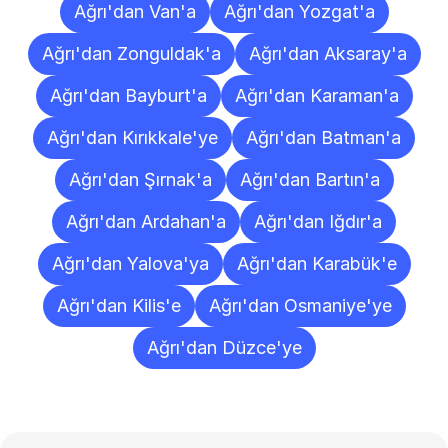
Ağrı'dan Van'a
Ağrı'dan Yozgat'a
Ağrı'dan Zonguldak'a
Ağrı'dan Aksaray'a
Ağrı'dan Bayburt'a
Ağrı'dan Karaman'a
Ağrı'dan Kırıkkale'ye
Ağrı'dan Batman'a
Ağrı'dan Şırnak'a
Ağrı'dan Bartın'a
Ağrı'dan Ardahan'a
Ağrı'dan Iğdır'a
Ağrı'dan Yalova'ya
Ağrı'dan Karabük'e
Ağrı'dan Kilis'e
Ağrı'dan Osmaniye'ye
Ağrı'dan Düzce'ye
Sıkça
Sorulan
Sorular