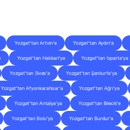
er
Şehirlere
Teslimat
Nokta
Diğer
şehirlerden
faaliyet
gösteren
teslimat
hizmetlerini
keşfedin.
Yozgat'tan Artvin'e
Yozgat'tan Aydın'a
e
Yozgat'tan Hakkari'ye
Yozgat'tan Isparta'ya
Yozgat'tan Sivas'a
Yozgat'tan Şanlıurfa'ya
Yozgat'tan Afyonkarahisar'a
Yozgat'tan Ağrı'ya
Yozgat'tan Antalya'ya
Yozgat'tan Bilecik'e
Yozgat'tan Bolu'ya
Yozgat'tan Burdur'a