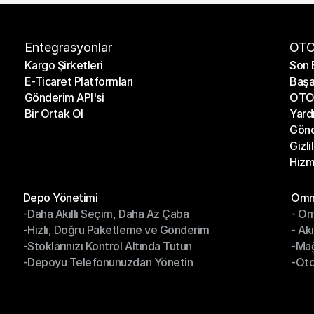
Entegrasyonlar
OTO
Kargo Şirketleri
Son 
E-Ticaret Platformları
Başa
Kargo Şirketleri
Son 
Gönderim API'si
OTO 
E-Ticaret Platformları
Başa
Bir Ortak Ol
Yard
Gönderim API'si
OTO 
Gönd
Bir Ortak Ol
Yard
Gizli
Gönd
Hizm
Gizli
Hizm
Modüller
Mod
Depo Yönetimi
Omni
-Daha Akıllı Seçim, Daha Az Çaba
- Om
Depo Yönetimi
Omn
-Hızlı, Doğru Paketleme ve Gönderim
- Ak
-Daha Akıllı Seçim, Daha Az Çaba
- O
-Stoklarınızı Kontrol Altında Tutun
-Ma
-Hızlı, Doğru Paketleme ve Gönderim
- Ak
-Depoyu Telefonunuzdan Yönetin
-Oto
-Stoklarınızı Kontrol Altında Tutun
-Ma
-Depoyu Telefonunuzdan Yönetin
-Oto