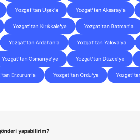
Yozgat'tan Uşak'a
Yozgat'tan Aksaray'a
Yozgat'tan Kırıkkale'ye
Yozgat'tan Batman'a
Yozgat'tan Ardahan'a
Yozgat'tan Yalova'ya
Yozgat'tan Osmaniye'ye
Yozgat'tan Düzce'ye
'tan Erzurum'a
Yozgat'tan Ordu'ya
Yozgat'ta
Sıkça
Sorulan
Sorular
Başlamadan
Önce
Bilmeniz
Gereken
Her
Şey
gönderi yapabilirim?