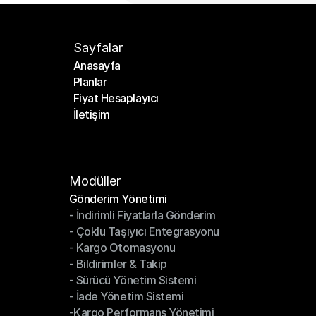
Sayfalar
Anasayfa
Planlar
Anasayfa
Fiyat Hesaplayıcı
Planlar
İletişim
Fiyat Hesaplayıcı
İletişim
Modüller
Gönderim Yönetimi
- İndirimli Fiyatlarla Gönderim
Gönderim Yönetimi
- Çoklu Taşıyıcı Entegrasyonu
- İndirimli Fiyatlarla Gönderim
- Kargo Otomasyonu
- Çoklu Taşıyıcı Entegrasyonu
- Bildirimler & Takip
- Kargo Otomasyonu
- Sürücü Yönetim Sistemi
- Bildirimler & Takip
- İade Yönetim Sistemi
- Sürücü Yönetim Sistemi
-Kargo Performans Yönetimi
- İade Yönetim Sistemi