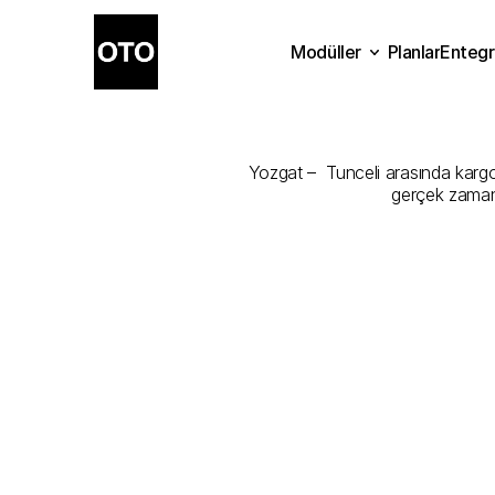
Modüller
Planlar
Entegr
Yozgat
-
Tunce
Planlar
Modüller
Ente
Yozgat –  Tunceli arasında kargon
gerçek zamanl