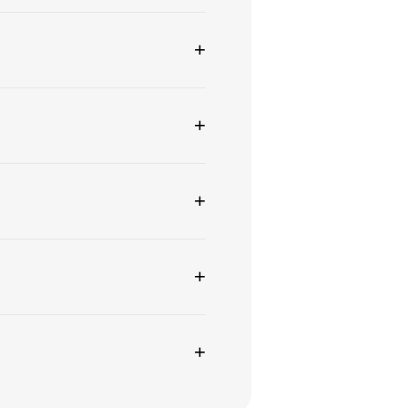
+
+
+
+
+