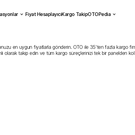
asyonlar
Fiyat Hesaplayıcı
Kargo Takip
OTOPedia
li
Kargo
Gönderim
Hizme
Fiyat Hesaplayıcı
Kargo Takip
grasyonlar
OTOPedia
Şirketler
uzu en uygun fiyatlarla gönderin. OTO ile 35'ten fazla kargo firması
ı olarak takip edin ve tüm kargo süreçlerinizi tek bir panelden ko