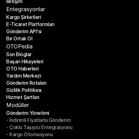
İletişim
Fiyat Hesaplayıcı
İletişim
Entegrasyonlar
Kargo Şirketleri
E-Ticaret Platformları
Kargo Şirketleri
Gönderim API'si
E-Ticaret Platformları
Bir Ortak Ol
Gönderim API'si
Bir Ortak Ol
OTOPedia
Son Bloglar
Başarı Hikayeleri
Son Bloglar
OTO Haberleri
Başarı Hikayeleri
Yardım Merkezi
OTO Haberleri
Gönderim Rotaları
Yardım Merkezi
Gizlilik Politikası
Gönderim Rotaları
Hizmet Şartları
Gizlilik Politikası
Hizmet Şartları
Modüller
Gönderim Yönetimi
- İndirimli Fiyatlarla Gönderim
Gönderim Yönetimi
- Çoklu Taşıyıcı Entegrasyonu
- İndirimli Fiyatlarla Gönderim
- Kargo Otomasyonu
- Çoklu Taşıyıcı Entegrasyonu