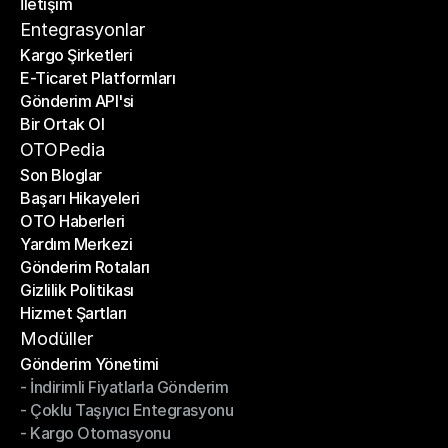
İletişim
Fiyat Hesaplayıcı
İletişim
Entegrasyonlar
Kargo Şirketleri
E-Ticaret Platformları
Kargo Şirketleri
Gönderim API'si
E-Ticaret Platformları
Bir Ortak Ol
Gönderim API'si
Bir Ortak Ol
OTOPedia
Son Bloglar
Başarı Hikayeleri
Son Bloglar
OTO Haberleri
Başarı Hikayeleri
Yardım Merkezi
OTO Haberleri
Gönderim Rotaları
Yardım Merkezi
Gizlilik Politikası
Gönderim Rotaları
Hizmet Şartları
Gizlilik Politikası
Hizmet Şartları
Modüller
Gönderim Yönetimi
- İndirimli Fiyatlarla Gönderim
Gönderim Yönetimi
- Çoklu Taşıyıcı Entegrasyonu
- İndirimli Fiyatlarla Gönderim
- Kargo Otomasyonu
- Çoklu Taşıyıcı Entegrasyonu