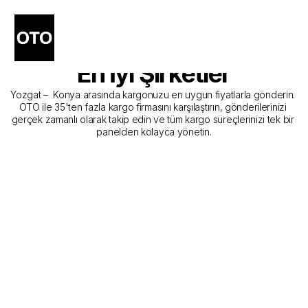
Yozgat - Konya Kargo 
Gönderim Hizmeti Sunan 
En İyi Şirketler
Yozgat –  Konya arasında kargonuzu en uygun fiyatlarla gönderin. 
OTO ile 35'ten fazla kargo firmasını karşılaştırın, gönderilerinizi 
gerçek zamanlı olarak takip edin ve tüm kargo süreçlerinizi tek bir 
panelden kolayca yönetin.