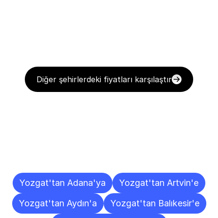
Diğer şehirlerdeki fiyatları karşılaştır
Diğer
Şehirlere
Teslimat
Noktaları
Yozgat'tan Adana'ya
Yozgat'tan Artvin'e
Yozgat'tan Aydın'a
Yozgat'tan Balıkesir'e