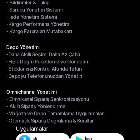
- Bildirimler & Takip
- Kargo Otomasyonu
- Sürücü Yönetim Sistemi
- Bildirimler & Takip
- İade Yönetim Sistemi
- Sürücü Yönetim Sistemi
-Kargo Performans Yönetimi
- İade Yönetim Sistemi
- Kargo Faturaları Mutabakatı
-Kargo Performans Yönetimi
- Kargo Faturaları Mutabakatı
Modüller
Depo Yönetimi
-Daha Akıllı Seçim, Daha Az Çaba
Depo Yönetimi
-Hızlı, Doğru Paketleme ve Gönderim
-Daha Akıllı Seçim, Daha Az Çaba
-Stoklarınızı Kontrol Altında Tutun
-Hızlı, Doğru Paketleme ve Gönderim
-Depoyu Telefonunuzdan Yönetin
-Stoklarınızı Kontrol Altında Tutun
-Depoyu Telefonunuzdan Yönetin
Modüller
Omnichannel Yönetimi
- Omnikanal Sipariş Senkronizasyonu
Omnichannel Yönetimi
- Akıllı Sipariş Yönlendirme
- Omnikanal Sipariş Senkronizasyonu
-Mağaza ve Depo Tamamlama Uygulamaları
- Akıllı Sipariş Yönlendirme
-Otomatik Sipariş Doğrulama & Kurallar
-Mağaza ve Depo Tamamlama Uygulamaları
-Otomatik Sipariş Doğrulama & Kurallar
Uygulamalar
İndir
İndir