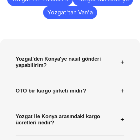
Yozgat'tan Van'a
Sıkça
Sorulan
Sorular
Yozgat'den Konya'ye nasıl gönderi
+
yapabilirim?
+
OTO bir kargo şirketi midir?
Yozgat ile Konya arasındaki kargo
+
ücretleri nedir?