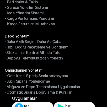
- Bildirimler & Takip
- Kargo Otomasyonu
- Sürücü Yönetim Sistemi
- Bildirimler & Takip
- İade Yönetim Sistemi
- Sürücü Yönetim Sistemi
-Kargo Performans Yönetimi
- İade Yönetim Sistemi
- Kargo Faturaları Mutabakatı
-Kargo Performans Yönetimi
- Kargo Faturaları Mutabakatı
Modüller
Depo Yönetimi
-Daha Akıllı Seçim, Daha Az Çaba
Depo Yönetimi
-Hızlı, Doğru Paketleme ve Gönderim
-Daha Akıllı Seçim, Daha Az Çaba
-Stoklarınızı Kontrol Altında Tutun
-Hızlı, Doğru Paketleme ve Gönderim
-Depoyu Telefonunuzdan Yönetin
-Stoklarınızı Kontrol Altında Tutun
-Depoyu Telefonunuzdan Yönetin
Modüller
Omnichannel Yönetimi
- Omnikanal Sipariş Senkronizasyonu
Omnichannel Yönetimi
- Akıllı Sipariş Yönlendirme
- Omnikanal Sipariş Senkronizasyonu
-Mağaza ve Depo Tamamlama Uygulamaları
- Akıllı Sipariş Yönlendirme
-Otomatik Sipariş Doğrulama & Kurallar
-Mağaza ve Depo Tamamlama Uygulamaları
-Otomatik Sipariş Doğrulama & Kurallar
Uygulamalar
İndir
İndir