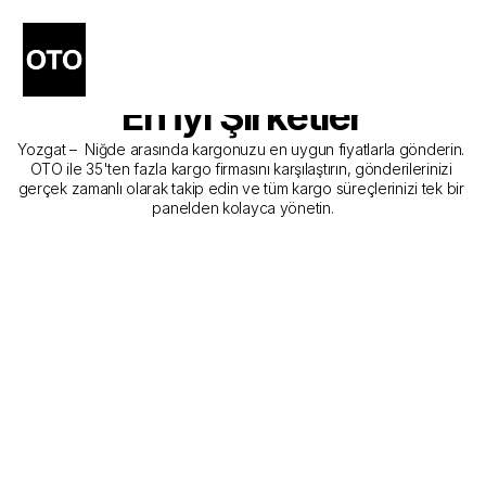
Yozgat - Niğde Kargo 
Gönderim Hizmeti Sunan 
En İyi Şirketler
Yozgat –  Niğde arasında kargonuzu en uygun fiyatlarla gönderin. 
OTO ile 35'ten fazla kargo firmasını karşılaştırın, gönderilerinizi 
gerçek zamanlı olarak takip edin ve tüm kargo süreçlerinizi tek bir 
panelden kolayca yönetin.