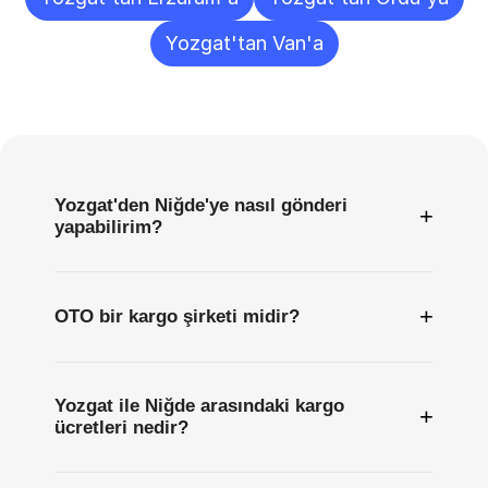
Yozgat'tan Van'a
Sıkça
Sorulan
Sorular
Yozgat'den Niğde'ye nasıl gönderi
+
yapabilirim?
+
OTO bir kargo şirketi midir?
Yozgat ile Niğde arasındaki kargo
+
ücretleri nedir?