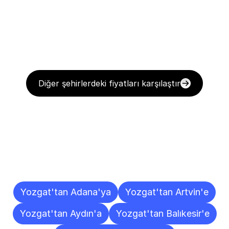
Diğer şehirlerdeki fiyatları karşılaştır
Diğer
Şehirlere
Teslimat
Noktaları
Yozgat'tan Adana'ya
Yozgat'tan Artvin'e
Yozgat'tan Aydın'a
Yozgat'tan Balıkesir'e