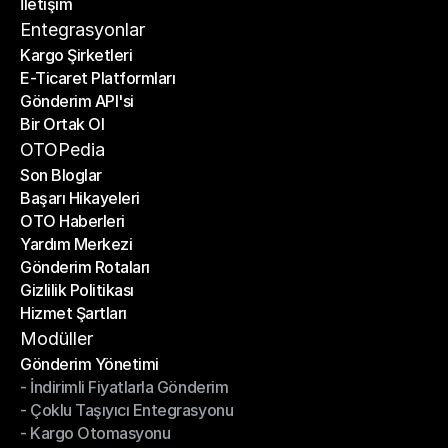
İletişim
Fiyat Hesaplayıcı
İletişim
Entegrasyonlar
Kargo Şirketleri
E-Ticaret Platformları
Kargo Şirketleri
Gönderim API'si
E-Ticaret Platformları
Bir Ortak Ol
Gönderim API'si
Bir Ortak Ol
OTOPedia
Son Bloglar
Başarı Hikayeleri
Son Bloglar
OTO Haberleri
Başarı Hikayeleri
Yardım Merkezi
OTO Haberleri
Gönderim Rotaları
Yardım Merkezi
Gizlilik Politikası
Gönderim Rotaları
Hizmet Şartları
Gizlilik Politikası
Hizmet Şartları
Modüller
Gönderim Yönetimi
- İndirimli Fiyatlarla Gönderim
Gönderim Yönetimi
- Çoklu Taşıyıcı Entegrasyonu
- İndirimli Fiyatlarla Gönderim
- Kargo Otomasyonu
- Çoklu Taşıyıcı Entegrasyonu