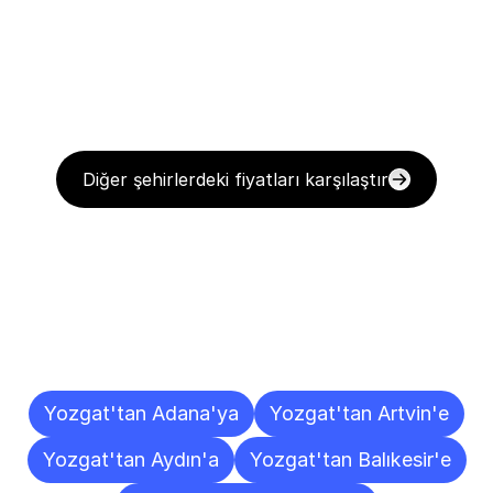
Diğer şehirlerdeki fiyatları karşılaştır
Diğer
Şehirlere
Teslimat
Noktaları
Yozgat'tan Adana'ya
Yozgat'tan Artvin'e
Yozgat'tan Aydın'a
Yozgat'tan Balıkesir'e