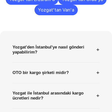
Yozgat'tan Van'a
Sıkça
Sorulan
Sorular
Yozgat'den İstanbul'ye nasıl gönderi
+
yapabilirim?
+
OTO bir kargo şirketi midir?
Yozgat ile İstanbul arasındaki kargo
+
ücretleri nedir?