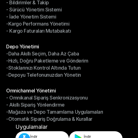
- Bildirimler & Takip
- Kargo Otomasyonu
- Sürücü Yönetim Sistemi
- Bildirimler & Takip
- İade Yönetim Sistemi
- Sürücü Yönetim Sistemi
-Kargo Performans Yönetimi
- İade Yönetim Sistemi
- Kargo Faturaları Mutabakatı
-Kargo Performans Yönetimi
- Kargo Faturaları Mutabakatı
Modüller
Depo Yönetimi
-Daha Akıllı Seçim, Daha Az Çaba
Depo Yönetimi
-Hızlı, Doğru Paketleme ve Gönderim
-Daha Akıllı Seçim, Daha Az Çaba
-Stoklarınızı Kontrol Altında Tutun
-Hızlı, Doğru Paketleme ve Gönderim
-Depoyu Telefonunuzdan Yönetin
-Stoklarınızı Kontrol Altında Tutun
-Depoyu Telefonunuzdan Yönetin
Modüller
Omnichannel Yönetimi
- Omnikanal Sipariş Senkronizasyonu
Omnichannel Yönetimi
- Akıllı Sipariş Yönlendirme
- Omnikanal Sipariş Senkronizasyonu
-Mağaza ve Depo Tamamlama Uygulamaları
- Akıllı Sipariş Yönlendirme
-Otomatik Sipariş Doğrulama & Kurallar
-Mağaza ve Depo Tamamlama Uygulamaları
-Otomatik Sipariş Doğrulama & Kurallar
Uygulamalar
İndir
İndir