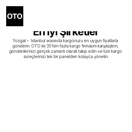
Yozgat - Istanbul Kargo 
Gönderim Hizmeti Sunan 
En İyi Şirketler
Yozgat –  Istanbul arasında kargonuzu en uygun fiyatlarla 
gönderin. OTO ile 35'ten fazla kargo firmasını karşılaştırın, 
gönderilerinizi gerçek zamanlı olarak takip edin ve tüm kargo 
süreçlerinizi tek bir panelden kolayca yönetin.