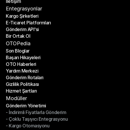
İletişim
Fiyat Hesaplayıcı
İletişim
Entegrasyonlar
Kargo Şirketleri
E-Ticaret Platformları
Kargo Şirketleri
Gönderim API'si
E-Ticaret Platformları
Bir Ortak Ol
Gönderim API'si
Bir Ortak Ol
OTOPedia
Son Bloglar
Başarı Hikayeleri
Son Bloglar
OTO Haberleri
Başarı Hikayeleri
Yardım Merkezi
OTO Haberleri
Gönderim Rotaları
Yardım Merkezi
Gizlilik Politikası
Gönderim Rotaları
Hizmet Şartları
Gizlilik Politikası
Hizmet Şartları
Modüller
Gönderim Yönetimi
- İndirimli Fiyatlarla Gönderim
Gönderim Yönetimi
- Çoklu Taşıyıcı Entegrasyonu
- İndirimli Fiyatlarla Gönderim
- Kargo Otomasyonu
- Çoklu Taşıyıcı Entegrasyonu