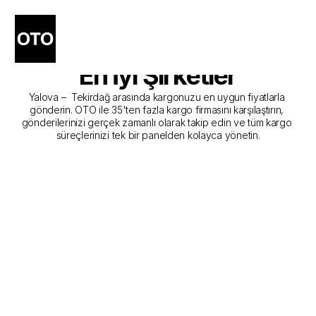
Yalova - Tekirdağ Kargo 
Gönderim Hizmeti Sunan 
En İyi Şirketler
Yalova –  Tekirdağ arasında kargonuzu en uygun fiyatlarla 
gönderin. OTO ile 35'ten fazla kargo firmasını karşılaştırın, 
gönderilerinizi gerçek zamanlı olarak takip edin ve tüm kargo 
süreçlerinizi tek bir panelden kolayca yönetin.