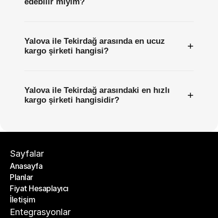
edebilir miyim?
Yalova ile Tekirdağ arasında en ucuz
+
kargo şirketi hangisi?
Yalova ile Tekirdağ arasındaki en hızlı
+
kargo şirketi hangisidir?
Sayfalar
Anasayfa
Planlar
Anasayfa
Fiyat Hesaplayıcı
Planlar
İletişim
Fiyat Hesaplayıcı
İletişim
Entegrasyonlar