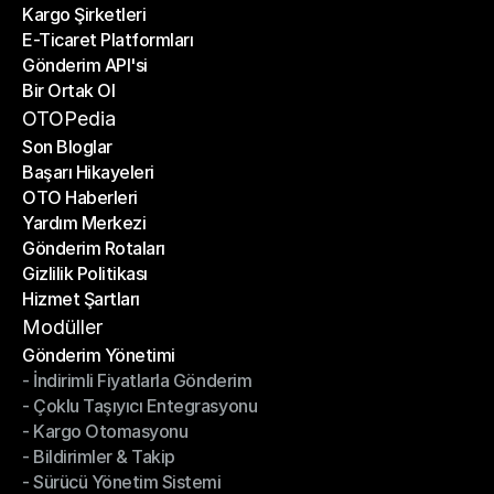
Kargo Şirketleri
E-Ticaret Platformları
Kargo Şirketleri
Gönderim API'si
E-Ticaret Platformları
Bir Ortak Ol
Gönderim API'si
Bir Ortak Ol
OTOPedia
Son Bloglar
Başarı Hikayeleri
Son Bloglar
OTO Haberleri
Başarı Hikayeleri
Yardım Merkezi
OTO Haberleri
Gönderim Rotaları
Yardım Merkezi
Gizlilik Politikası
Gönderim Rotaları
Hizmet Şartları
Gizlilik Politikası
Hizmet Şartları
Modüller
Gönderim Yönetimi
- İndirimli Fiyatlarla Gönderim
Gönderim Yönetimi
- Çoklu Taşıyıcı Entegrasyonu
- İndirimli Fiyatlarla Gönderim
- Kargo Otomasyonu
- Çoklu Taşıyıcı Entegrasyonu
- Bildirimler & Takip
- Kargo Otomasyonu
- Sürücü Yönetim Sistemi
- Bildirimler & Takip