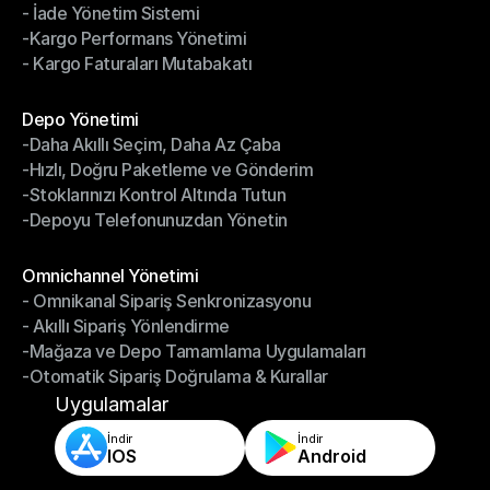
- İade Yönetim Sistemi
- Sürücü Yönetim Sistemi
-Kargo Performans Yönetimi
- İade Yönetim Sistemi
- Kargo Faturaları Mutabakatı
-Kargo Performans Yönetimi
- Kargo Faturaları Mutabakatı
Modüller
Depo Yönetimi
-Daha Akıllı Seçim, Daha Az Çaba
Depo Yönetimi
-Hızlı, Doğru Paketleme ve Gönderim
-Daha Akıllı Seçim, Daha Az Çaba
-Stoklarınızı Kontrol Altında Tutun
-Hızlı, Doğru Paketleme ve Gönderim
-Depoyu Telefonunuzdan Yönetin
-Stoklarınızı Kontrol Altında Tutun
-Depoyu Telefonunuzdan Yönetin
Modüller
Omnichannel Yönetimi
- Omnikanal Sipariş Senkronizasyonu
Omnichannel Yönetimi
- Akıllı Sipariş Yönlendirme
- Omnikanal Sipariş Senkronizasyonu
-Mağaza ve Depo Tamamlama Uygulamaları
- Akıllı Sipariş Yönlendirme
-Otomatik Sipariş Doğrulama & Kurallar
-Mağaza ve Depo Tamamlama Uygulamaları
-Otomatik Sipariş Doğrulama & Kurallar
Uygulamalar
İndir
İndir
IOS
Android