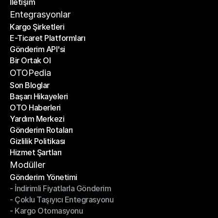
İletişim
Fiyat Hesaplayıcı
İletişim
Entegrasyonlar
Kargo Şirketleri
E-Ticaret Platformları
Kargo Şirketleri
Gönderim API'si
E-Ticaret Platformları
Bir Ortak Ol
Gönderim API'si
Bir Ortak Ol
OTOPedia
Son Bloglar
Başarı Hikayeleri
Son Bloglar
OTO Haberleri
Başarı Hikayeleri
Yardım Merkezi
OTO Haberleri
Gönderim Rotaları
Yardım Merkezi
Gizlilik Politikası
Gönderim Rotaları
Hizmet Şartları
Gizlilik Politikası
Hizmet Şartları
Modüller
Gönderim Yönetimi
- İndirimli Fiyatlarla Gönderim
Gönderim Yönetimi
- Çoklu Taşıyıcı Entegrasyonu
- İndirimli Fiyatlarla Gönderim
- Kargo Otomasyonu
- Çoklu Taşıyıcı Entegrasyonu