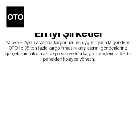
Yalova - Aydın Kargo 
Gönderim Hizmeti Sunan 
En İyi Şirketler
Yalova –  Aydın arasında kargonuzu en uygun fiyatlarla gönderin. 
OTO ile 35'ten fazla kargo firmasını karşılaştırın, gönderilerinizi 
gerçek zamanlı olarak takip edin ve tüm kargo süreçlerinizi tek bir 
panelden kolayca yönetin.