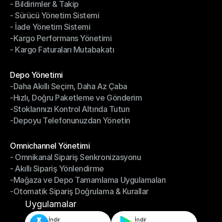
- Bildirimler & Takip
- Kargo Otomasyonu
- Sürücü Yönetim Sistemi
- Bildirimler & Takip
- İade Yönetim Sistemi
- Sürücü Yönetim Sistemi
-Kargo Performans Yönetimi
- İade Yönetim Sistemi
- Kargo Faturaları Mutabakatı
-Kargo Performans Yönetimi
- Kargo Faturaları Mutabakatı
Modüller
Depo Yönetimi
-Daha Akıllı Seçim, Daha Az Çaba
Depo Yönetimi
-Hızlı, Doğru Paketleme ve Gönderim
-Daha Akıllı Seçim, Daha Az Çaba
-Stoklarınızı Kontrol Altında Tutun
-Hızlı, Doğru Paketleme ve Gönderim
-Depoyu Telefonunuzdan Yönetin
-Stoklarınızı Kontrol Altında Tutun
-Depoyu Telefonunuzdan Yönetin
Modüller
Omnichannel Yönetimi
- Omnikanal Sipariş Senkronizasyonu
Omnichannel Yönetimi
- Akıllı Sipariş Yönlendirme
- Omnikanal Sipariş Senkronizasyonu
-Mağaza ve Depo Tamamlama Uygulamaları
- Akıllı Sipariş Yönlendirme
-Otomatik Sipariş Doğrulama & Kurallar
-Mağaza ve Depo Tamamlama Uygulamaları
-Otomatik Sipariş Doğrulama & Kurallar
Uygulamalar
İndir
İndir