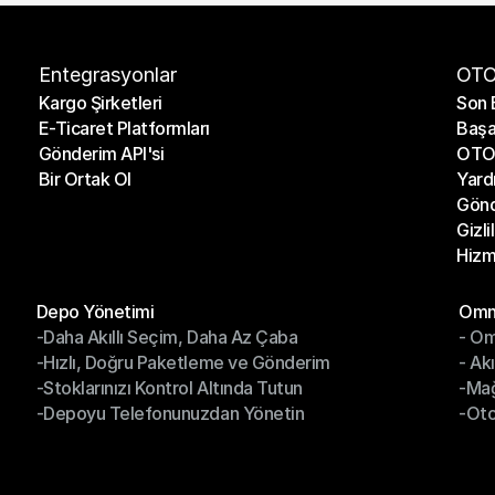
Entegrasyonlar
OTO
Kargo Şirketleri
Son 
E-Ticaret Platformları
Başa
Kargo Şirketleri
Son 
Gönderim API'si
OTO 
E-Ticaret Platformları
Başa
Bir Ortak Ol
Yard
Gönderim API'si
OTO 
Gönd
Bir Ortak Ol
Yard
Gizli
Gönd
Hizm
Gizli
Hizm
Modüller
Mod
Depo Yönetimi
Omni
-Daha Akıllı Seçim, Daha Az Çaba
- Om
Depo Yönetimi
Omn
-Hızlı, Doğru Paketleme ve Gönderim
- Ak
-Daha Akıllı Seçim, Daha Az Çaba
- O
-Stoklarınızı Kontrol Altında Tutun
-Ma
-Hızlı, Doğru Paketleme ve Gönderim
- Ak
-Depoyu Telefonunuzdan Yönetin
-Oto
-Stoklarınızı Kontrol Altında Tutun
-Ma
-Depoyu Telefonunuzdan Yönetin
-Oto