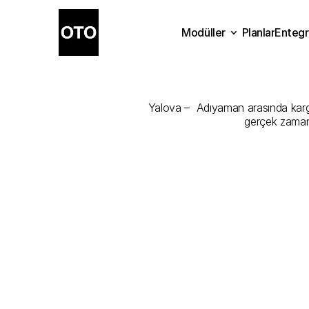
Modüller
Planlar
Entegr
Yalova
-
Adıy
Planlar
Modüller
Ente
Yalova –  Adıyaman arasında kargon
gerçek zamanl