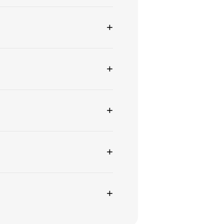
+
+
+
+
+