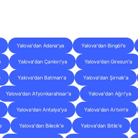
er
Şehirlere
Teslimat
Nokta
Diğer
şehirlerden
faaliyet
gösteren
teslimat
hizmetlerini
keşfedin.
Yalova'dan Adana'ya
Yalova'dan Bingöl'e
e
Yalova'dan Çankırı'ya
Yalova'dan Giresun'a
e
Yalova'dan Batman'a
Yalova'dan Şırnak'a
Yalova'dan Afyonkarahisar'a
Yalova'dan Ağrı'ya
Yalova'dan Antalya'ya
Yalova'dan Artvin'e
e
Yalova'dan Bilecik'e
Yalova'dan Bitlis'e