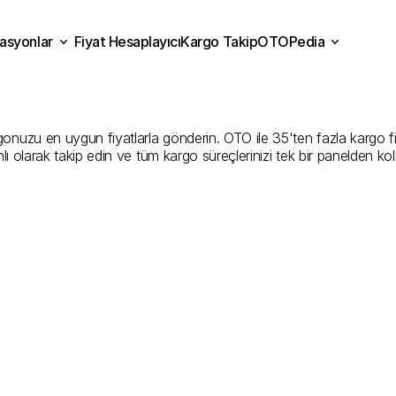
asyonlar
Fiyat Hesaplayıcı
Kargo Takip
OTOPedia
aman
Kargo
Gönderim
Hiz
Fiyat Hesaplayıcı
Kargo Takip
grasyonlar
OTOPedia
İyi
Şirketler
uzu en uygun fiyatlarla gönderin. OTO ile 35'ten fazla kargo firmas
ı olarak takip edin ve tüm kargo süreçlerinizi tek bir panelden ko