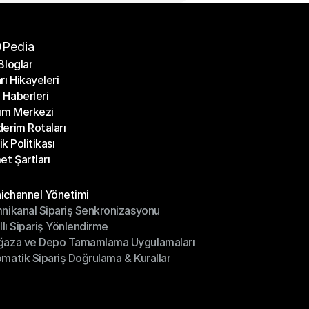
Pedia
Bloglar
rı Hikayeleri
Bloglar
Haberleri
rı Hikayeleri
ım Merkezi
Haberleri
erim Rotaları
ım Merkezi
lik Politikası
erim Rotaları
et Şartları
lik Politikası
et Şartları
üller
channel Yönetimi
nikanal Sipariş Senkronizasyonu
ichannel Yönetimi
ıllı Sipariş Yönlendirme
mnikanal Sipariş Senkronizasyonu
ğaza ve Depo Tamamlama Uygulamaları
ıllı Sipariş Yönlendirme
matik Sipariş Doğrulama & Kurallar
ğaza ve Depo Tamamlama Uygulamaları
matik Sipariş Doğrulama & Kurallar