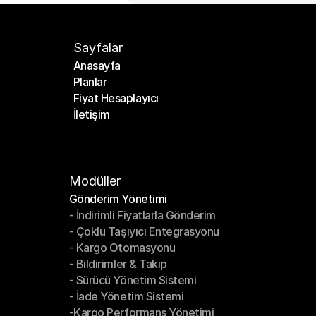
Sayfalar
Anasayfa
Planlar
Anasayfa
Fiyat Hesaplayıcı
Planlar
İletişim
Fiyat Hesaplayıcı
İletişim
Modüller
Gönderim Yönetimi
- İndirimli Fiyatlarla Gönderim
Gönderim Yönetimi
- Çoklu Taşıyıcı Entegrasyonu
- İndirimli Fiyatlarla Gönderim
- Kargo Otomasyonu
- Çoklu Taşıyıcı Entegrasyonu
- Bildirimler & Takip
- Kargo Otomasyonu
- Sürücü Yönetim Sistemi
- Bildirimler & Takip
- İade Yönetim Sistemi
- Sürücü Yönetim Sistemi
-Kargo Performans Yönetimi
- İade Yönetim Sistemi