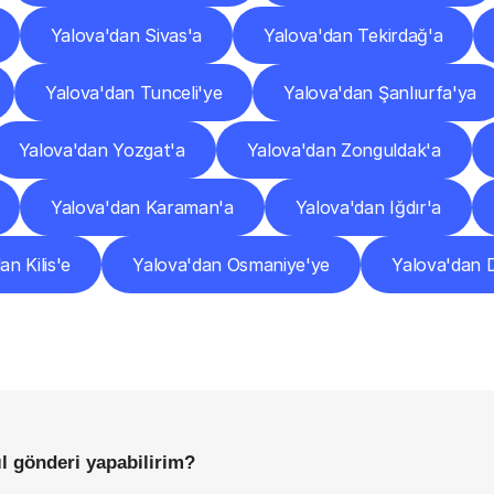
Yalova'dan Sivas'a
Yalova'dan Tekirdağ'a
Yalova'dan Tunceli'ye
Yalova'dan Şanlıurfa'ya
Yalova'dan Yozgat'a
Yalova'dan Zonguldak'a
Yalova'dan Karaman'a
Yalova'dan Iğdır'a
an Kilis'e
Yalova'dan Osmaniye'ye
Yalova'dan 
Sıkça
Sorulan
Sorular
Başlamadan
Önce
Bilmeniz
Gereken
Her
Şey
l gönderi yapabilirim?