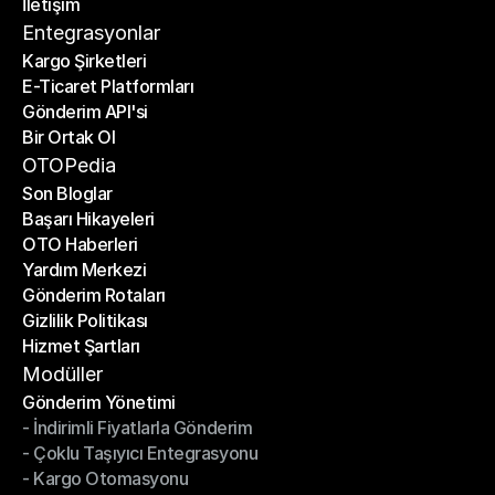
İletişim
Fiyat Hesaplayıcı
İletişim
Entegrasyonlar
Kargo Şirketleri
E-Ticaret Platformları
Kargo Şirketleri
Gönderim API'si
E-Ticaret Platformları
Bir Ortak Ol
Gönderim API'si
Bir Ortak Ol
OTOPedia
Son Bloglar
Başarı Hikayeleri
Son Bloglar
OTO Haberleri
Başarı Hikayeleri
Yardım Merkezi
OTO Haberleri
Gönderim Rotaları
Yardım Merkezi
Gizlilik Politikası
Gönderim Rotaları
Hizmet Şartları
Gizlilik Politikası
Hizmet Şartları
Modüller
Gönderim Yönetimi
- İndirimli Fiyatlarla Gönderim
Gönderim Yönetimi
- Çoklu Taşıyıcı Entegrasyonu
- İndirimli Fiyatlarla Gönderim
- Kargo Otomasyonu
- Çoklu Taşıyıcı Entegrasyonu