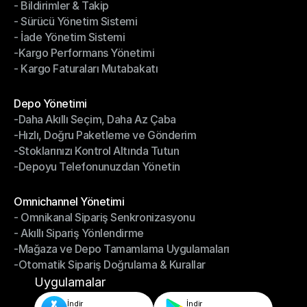
- Bildirimler & Takip
- Kargo Otomasyonu
- Sürücü Yönetim Sistemi
- Bildirimler & Takip
- İade Yönetim Sistemi
- Sürücü Yönetim Sistemi
-Kargo Performans Yönetimi
- İade Yönetim Sistemi
- Kargo Faturaları Mutabakatı
-Kargo Performans Yönetimi
- Kargo Faturaları Mutabakatı
Modüller
Depo Yönetimi
-Daha Akıllı Seçim, Daha Az Çaba
Depo Yönetimi
-Hızlı, Doğru Paketleme ve Gönderim
-Daha Akıllı Seçim, Daha Az Çaba
-Stoklarınızı Kontrol Altında Tutun
-Hızlı, Doğru Paketleme ve Gönderim
-Depoyu Telefonunuzdan Yönetin
-Stoklarınızı Kontrol Altında Tutun
-Depoyu Telefonunuzdan Yönetin
Modüller
Omnichannel Yönetimi
- Omnikanal Sipariş Senkronizasyonu
Omnichannel Yönetimi
- Akıllı Sipariş Yönlendirme
- Omnikanal Sipariş Senkronizasyonu
-Mağaza ve Depo Tamamlama Uygulamaları
- Akıllı Sipariş Yönlendirme
-Otomatik Sipariş Doğrulama & Kurallar
-Mağaza ve Depo Tamamlama Uygulamaları
-Otomatik Sipariş Doğrulama & Kurallar
Uygulamalar
İndir
İndir