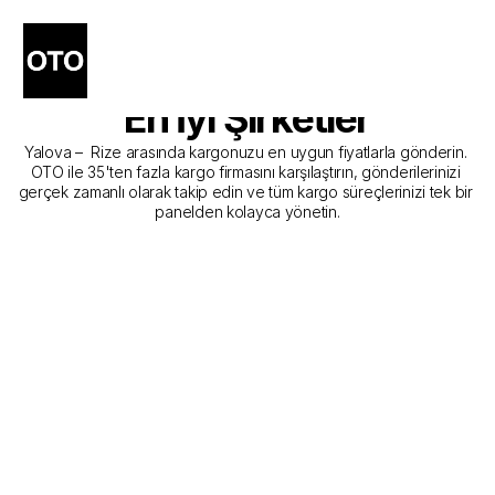
Yalova - Rize Kargo 
Gönderim Hizmeti Sunan 
En İyi Şirketler
Yalova –  Rize arasında kargonuzu en uygun fiyatlarla gönderin. 
OTO ile 35'ten fazla kargo firmasını karşılaştırın, gönderilerinizi 
gerçek zamanlı olarak takip edin ve tüm kargo süreçlerinizi tek bir 
panelden kolayca yönetin.