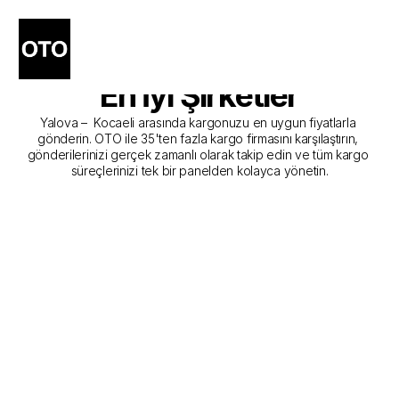
Yalova - Kocaeli Kargo 
Gönderim Hizmeti Sunan 
En İyi Şirketler
Yalova –  Kocaeli arasında kargonuzu en uygun fiyatlarla 
gönderin. OTO ile 35'ten fazla kargo firmasını karşılaştırın, 
gönderilerinizi gerçek zamanlı olarak takip edin ve tüm kargo 
süreçlerinizi tek bir panelden kolayca yönetin.