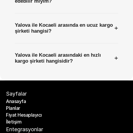
edebilir miyim?
Yalova ile Kocaeli arasında en ucuz kargo
+
şirketi hangisi?
Yalova ile Kocaeli arasındaki en hızlı
+
kargo şirketi hangisidir?
Sayfalar
Anasayfa
Planlar
Anasayfa
Fiyat Hesaplayıcı
Planlar
İletişim
Fiyat Hesaplayıcı
İletişim
Entegrasyonlar