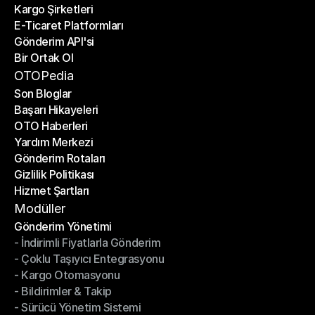
Kargo Şirketleri
E-Ticaret Platformları
Kargo Şirketleri
Gönderim API'si
E-Ticaret Platformları
Bir Ortak Ol
Gönderim API'si
Bir Ortak Ol
OTOPedia
Son Bloglar
Başarı Hikayeleri
Son Bloglar
OTO Haberleri
Başarı Hikayeleri
Yardım Merkezi
OTO Haberleri
Gönderim Rotaları
Yardım Merkezi
Gizlilik Politikası
Gönderim Rotaları
Hizmet Şartları
Gizlilik Politikası
Hizmet Şartları
Modüller
Gönderim Yönetimi
- İndirimli Fiyatlarla Gönderim
Gönderim Yönetimi
- Çoklu Taşıyıcı Entegrasyonu
- İndirimli Fiyatlarla Gönderim
- Kargo Otomasyonu
- Çoklu Taşıyıcı Entegrasyonu
- Bildirimler & Takip
- Kargo Otomasyonu
- Sürücü Yönetim Sistemi
- Bildirimler & Takip