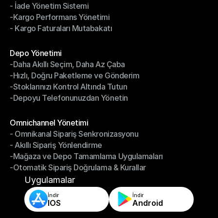
- İade Yönetim Sistemi
- Sürücü Yönetim Sistemi
-Kargo Performans Yönetimi
- İade Yönetim Sistemi
- Kargo Faturaları Mutabakatı
-Kargo Performans Yönetimi
- Kargo Faturaları Mutabakatı
Modüller
Depo Yönetimi
-Daha Akıllı Seçim, Daha Az Çaba
Depo Yönetimi
-Hızlı, Doğru Paketleme ve Gönderim
-Daha Akıllı Seçim, Daha Az Çaba
-Stoklarınızı Kontrol Altında Tutun
-Hızlı, Doğru Paketleme ve Gönderim
-Depoyu Telefonunuzdan Yönetin
-Stoklarınızı Kontrol Altında Tutun
-Depoyu Telefonunuzdan Yönetin
Modüller
Omnichannel Yönetimi
- Omnikanal Sipariş Senkronizasyonu
Omnichannel Yönetimi
- Akıllı Sipariş Yönlendirme
- Omnikanal Sipariş Senkronizasyonu
-Mağaza ve Depo Tamamlama Uygulamaları
- Akıllı Sipariş Yönlendirme
-Otomatik Sipariş Doğrulama & Kurallar
-Mağaza ve Depo Tamamlama Uygulamaları
-Otomatik Sipariş Doğrulama & Kurallar
Uygulamalar
İndir
İndir
IOS
Android