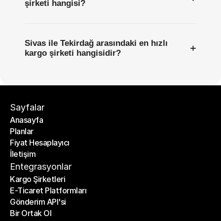
şirketi hangisi?
Sivas ile Tekirdağ arasındaki en hızlı
+
kargo şirketi hangisidir?
Sayfalar
Anasayfa
Planlar
Anasayfa
Fiyat Hesaplayıcı
Planlar
İletişim
Fiyat Hesaplayıcı
İletişim
Entegrasyonlar
Kargo Şirketleri
E-Ticaret Platformları
Kargo Şirketleri
Gönderim API'si
E-Ticaret Platformları
Bir Ortak Ol
Gönderim API'si