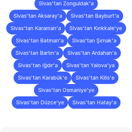
Sivas'tan Zonguldak'a
Sivas'tan Aksaray'a
Sivas'tan Bayburt'a
Sivas'tan Karaman'a
Sivas'tan Kırıkkale'ye
Sivas'tan Batman'a
Sivas'tan Şırnak'a
Sivas'tan Bartın'a
Sivas'tan Ardahan'a
Sivas'tan Iğdır'a
Sivas'tan Yalova'ya
Sivas'tan Karabük'e
Sivas'tan Kilis'e
Sivas'tan Osmaniye'ye
Sivas'tan Düzce'ye
Sivas'tan Hatay'a
Sıkça
Sorulan
Sorular