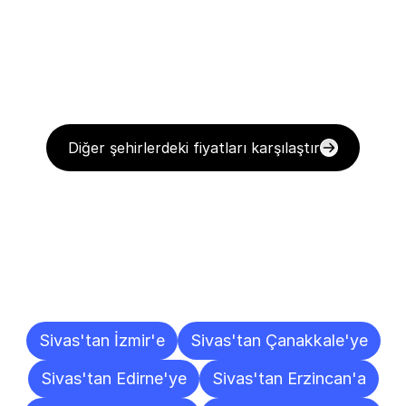
Diğer şehirlerdeki fiyatları karşılaştır
Diğer
Şehirlere
Teslimat
Noktaları
Sivas'tan İzmir'e
Sivas'tan Çanakkale'ye
Sivas'tan Edirne'ye
Sivas'tan Erzincan'a