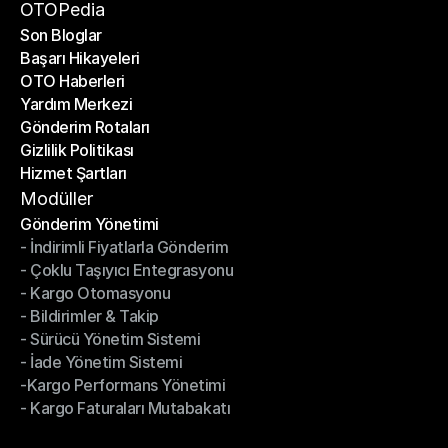
Bir Ortak Ol
OTOPedia
Son Bloglar
Başarı Hikayeleri
Son Bloglar
OTO Haberleri
Başarı Hikayeleri
Yardım Merkezi
OTO Haberleri
Gönderim Rotaları
Yardım Merkezi
Gizlilik Politikası
Gönderim Rotaları
Hizmet Şartları
Gizlilik Politikası
Hizmet Şartları
Modüller
Gönderim Yönetimi
- İndirimli Fiyatlarla Gönderim
Gönderim Yönetimi
- Çoklu Taşıyıcı Entegrasyonu
- İndirimli Fiyatlarla Gönderim
- Kargo Otomasyonu
- Çoklu Taşıyıcı Entegrasyonu
- Bildirimler & Takip
- Kargo Otomasyonu
- Sürücü Yönetim Sistemi
- Bildirimler & Takip
- İade Yönetim Sistemi
- Sürücü Yönetim Sistemi
-Kargo Performans Yönetimi
- İade Yönetim Sistemi
- Kargo Faturaları Mutabakatı
-Kargo Performans Yönetimi
- Kargo Faturaları Mutabakatı
Modüller