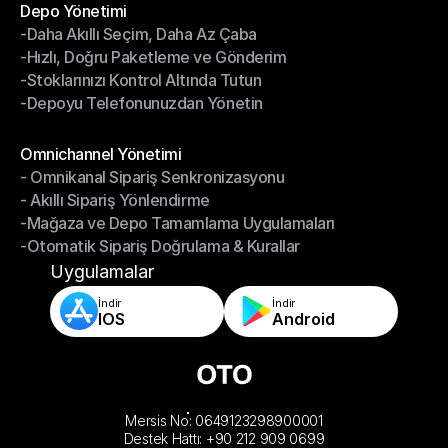
Depo Yönetimi
-Daha Akıllı Seçim, Daha Az Çaba
Depo Yönetimi
-Hızlı, Doğru Paketleme ve Gönderim
-Daha Akıllı Seçim, Daha Az Çaba
-Stoklarınızı Kontrol Altında Tutun
-Hızlı, Doğru Paketleme ve Gönderim
-Depoyu Telefonunuzdan Yönetin
-Stoklarınızı Kontrol Altında Tutun
-Depoyu Telefonunuzdan Yönetin
Modüller
Omnichannel Yönetimi
- Omnikanal Sipariş Senkronizasyonu
Omnichannel Yönetimi
- Akıllı Sipariş Yönlendirme
- Omnikanal Sipariş Senkronizasyonu
-Mağaza ve Depo Tamamlama Uygulamaları
- Akıllı Sipariş Yönlendirme
-Otomatik Sipariş Doğrulama & Kurallar
-Mağaza ve Depo Tamamlama Uygulamaları
-Otomatik Sipariş Doğrulama & Kurallar
Uygulamalar
İndir
İndir
IOS
Android
Mersis No: 0649123298900001
Destek Hattı: +90 212 909 0699