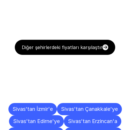
Diğer şehirlerdeki fiyatları karşılaştır
Diğer
Şehirlere
Teslimat
Noktaları
Sivas'tan İzmir'e
Sivas'tan Çanakkale'ye
Sivas'tan Edirne'ye
Sivas'tan Erzincan'a