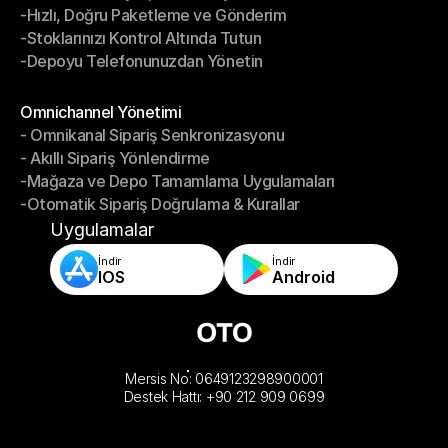
-Hızlı, Doğru Paketleme ve Gönderim
-Daha Akıllı Seçim, Daha Az Çaba
-Stoklarınızı Kontrol Altında Tutun
-Hızlı, Doğru Paketleme ve Gönderim
-Depoyu Telefonunuzdan Yönetin
-Stoklarınızı Kontrol Altında Tutun
-Depoyu Telefonunuzdan Yönetin
Modüller
Omnichannel Yönetimi
- Omnikanal Sipariş Senkronizasyonu
Omnichannel Yönetimi
- Akıllı Sipariş Yönlendirme
- Omnikanal Sipariş Senkronizasyonu
-Mağaza ve Depo Tamamlama Uygulamaları
- Akıllı Sipariş Yönlendirme
-Otomatik Sipariş Doğrulama & Kurallar
-Mağaza ve Depo Tamamlama Uygulamaları
-Otomatik Sipariş Doğrulama & Kurallar
Uygulamalar
İndir
İndir
IOS
Android
Mersis No: 0649123298900001
Destek Hattı: +90 212 909 0699