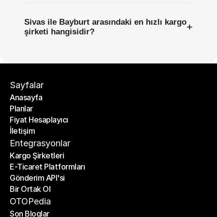
Sivas ile Bayburt arasındaki en hızlı kargo
+
şirketi hangisidir?
Sayfalar
Anasayfa
Planlar
Anasayfa
Fiyat Hesaplayıcı
Planlar
İletişim
Fiyat Hesaplayıcı
İletişim
Entegrasyonlar
Kargo Şirketleri
E-Ticaret Platformları
Kargo Şirketleri
Gönderim API'si
E-Ticaret Platformları
Bir Ortak Ol
Gönderim API'si
Bir Ortak Ol
OTOPedia
Son Bloglar