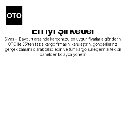
Sivas - Bayburt Kargo 
Gönderim Hizmeti Sunan 
En İyi Şirketler
Sivas –  Bayburt arasında kargonuzu en uygun fiyatlarla gönderin. 
OTO ile 35'ten fazla kargo firmasını karşılaştırın, gönderilerinizi 
gerçek zamanlı olarak takip edin ve tüm kargo süreçlerinizi tek bir 
panelden kolayca yönetin.