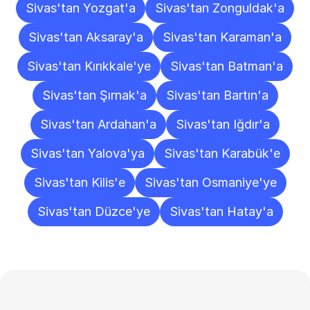
Sivas'tan Yozgat'a
Sivas'tan Zonguldak'a
Sivas'tan Aksaray'a
Sivas'tan Karaman'a
Sivas'tan Kırıkkale'ye
Sivas'tan Batman'a
Sivas'tan Şırnak'a
Sivas'tan Bartın'a
Sivas'tan Ardahan'a
Sivas'tan Iğdır'a
Sivas'tan Yalova'ya
Sivas'tan Karabük'e
Sivas'tan Kilis'e
Sivas'tan Osmaniye'ye
Sivas'tan Düzce'ye
Sivas'tan Hatay'a
Sıkça
Sorulan
Sorular