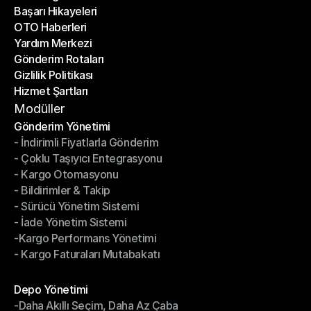
Başarı Hikayeleri
Son Bloglar
OTO Haberleri
Başarı Hikayeleri
Yardım Merkezi
OTO Haberleri
Gönderim Rotaları
Yardım Merkezi
Gizlilik Politikası
Gönderim Rotaları
Hizmet Şartları
Gizlilik Politikası
Hizmet Şartları
Modüller
Gönderim Yönetimi
- İndirimli Fiyatlarla Gönderim
Gönderim Yönetimi
- Çoklu Taşıyıcı Entegrasyonu
- İndirimli Fiyatlarla Gönderim
- Kargo Otomasyonu
- Çoklu Taşıyıcı Entegrasyonu
- Bildirimler & Takip
- Kargo Otomasyonu
- Sürücü Yönetim Sistemi
- Bildirimler & Takip
- İade Yönetim Sistemi
- Sürücü Yönetim Sistemi
-Kargo Performans Yönetimi
- İade Yönetim Sistemi
- Kargo Faturaları Mutabakatı
-Kargo Performans Yönetimi
- Kargo Faturaları Mutabakatı
Modüller
Depo Yönetimi
-Daha Akıllı Seçim, Daha Az Çaba
Depo Yönetimi