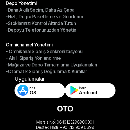
Depo Yönetimi
-Daha Akıllı Seçim, Daha Az Çaba
Depo Yönetimi
-Hızlı, Doğru Paketleme ve Gönderim
-Daha Akıllı Seçim, Daha Az Çaba
-Stoklarınızı Kontrol Altında Tutun
-Hızlı, Doğru Paketleme ve Gönderim
-Depoyu Telefonunuzdan Yönetin
-Stoklarınızı Kontrol Altında Tutun
-Depoyu Telefonunuzdan Yönetin
Modüller
Omnichannel Yönetimi
- Omnikanal Sipariş Senkronizasyonu
Omnichannel Yönetimi
- Akıllı Sipariş Yönlendirme
- Omnikanal Sipariş Senkronizasyonu
-Mağaza ve Depo Tamamlama Uygulamaları
- Akıllı Sipariş Yönlendirme
-Otomatik Sipariş Doğrulama & Kurallar
-Mağaza ve Depo Tamamlama Uygulamaları
-Otomatik Sipariş Doğrulama & Kurallar
Uygulamalar
İndir
İndir
IOS
Android
Mersis No: 0649123298900001
Destek Hattı: +90 212 909 0699