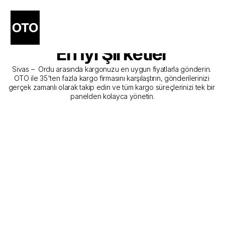
Sivas - Ordu Kargo 
Gönderim Hizmeti Sunan 
En İyi Şirketler
Sivas –  Ordu arasında kargonuzu en uygun fiyatlarla gönderin. 
OTO ile 35'ten fazla kargo firmasını karşılaştırın, gönderilerinizi 
gerçek zamanlı olarak takip edin ve tüm kargo süreçlerinizi tek bir 
panelden kolayca yönetin.