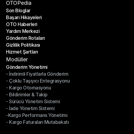
Bir Ortak Ol
OTOPedia
Son Bloglar
Başarı Hikayeleri
Son Bloglar
OTO Haberleri
Başarı Hikayeleri
Yardım Merkezi
OTO Haberleri
Gönderim Rotaları
Yardım Merkezi
Gizlilik Politikası
Gönderim Rotaları
Hizmet Şartları
Gizlilik Politikası
Hizmet Şartları
Modüller
Gönderim Yönetimi
- İndirimli Fiyatlarla Gönderim
Gönderim Yönetimi
- Çoklu Taşıyıcı Entegrasyonu
- İndirimli Fiyatlarla Gönderim
- Kargo Otomasyonu
- Çoklu Taşıyıcı Entegrasyonu
- Bildirimler & Takip
- Kargo Otomasyonu
- Sürücü Yönetim Sistemi
- Bildirimler & Takip
- İade Yönetim Sistemi
- Sürücü Yönetim Sistemi
-Kargo Performans Yönetimi
- İade Yönetim Sistemi
- Kargo Faturaları Mutabakatı
-Kargo Performans Yönetimi
- Kargo Faturaları Mutabakatı
Modüller