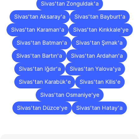
Sivas'tan Zonguldak'a
Sivas'tan Aksaray'a
Sivas'tan Bayburt'a
Sivas'tan Karaman'a
Sivas'tan Kırıkkale'ye
Sivas'tan Batman'a
Sivas'tan Şırnak'a
Sivas'tan Bartın'a
Sivas'tan Ardahan'a
Sivas'tan Iğdır'a
Sivas'tan Yalova'ya
Sivas'tan Karabük'e
Sivas'tan Kilis'e
Sivas'tan Osmaniye'ye
Sivas'tan Düzce'ye
Sivas'tan Hatay'a
Sıkça
Sorulan
Sorular