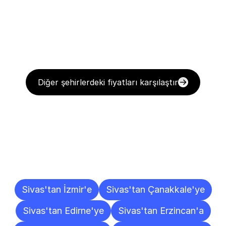
Diğer şehirlerdeki fiyatları karşılaştır
Diğer
Şehirlere
Teslimat
Noktaları
Sivas'tan İzmir'e
Sivas'tan Çanakkale'ye
Sivas'tan Edirne'ye
Sivas'tan Erzincan'a