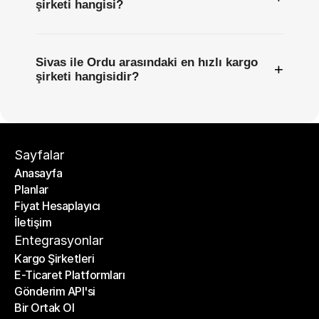
şirketi hangisi?
Sivas ile Ordu arasındaki en hızlı kargo
+
şirketi hangisidir?
Sayfalar
Anasayfa
Planlar
Anasayfa
Fiyat Hesaplayıcı
Planlar
İletişim
Fiyat Hesaplayıcı
İletişim
Entegrasyonlar
Kargo Şirketleri
E-Ticaret Platformları
Kargo Şirketleri
Gönderim API'si
E-Ticaret Platformları
Bir Ortak Ol
Gönderim API'si