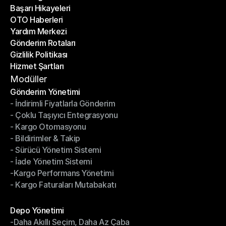
Başarı Hikayeleri
Son Bloglar
OTO Haberleri
Başarı Hikayeleri
Yardım Merkezi
OTO Haberleri
Gönderim Rotaları
Yardım Merkezi
Gizlilik Politikası
Gönderim Rotaları
Hizmet Şartları
Gizlilik Politikası
Hizmet Şartları
Modüller
Gönderim Yönetimi
- İndirimli Fiyatlarla Gönderim
Gönderim Yönetimi
- Çoklu Taşıyıcı Entegrasyonu
- İndirimli Fiyatlarla Gönderim
- Kargo Otomasyonu
- Çoklu Taşıyıcı Entegrasyonu
- Bildirimler & Takip
- Kargo Otomasyonu
- Sürücü Yönetim Sistemi
- Bildirimler & Takip
- İade Yönetim Sistemi
- Sürücü Yönetim Sistemi
-Kargo Performans Yönetimi
- İade Yönetim Sistemi
- Kargo Faturaları Mutabakatı
-Kargo Performans Yönetimi
- Kargo Faturaları Mutabakatı
Modüller
Depo Yönetimi
-Daha Akıllı Seçim, Daha Az Çaba
Depo Yönetimi