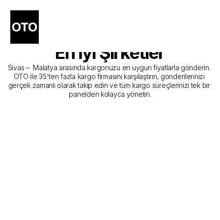
Sivas - Malatya Kargo 
Gönderim Hizmeti Sunan 
En İyi Şirketler
Sivas –  Malatya arasında kargonuzu en uygun fiyatlarla gönderin. 
OTO ile 35'ten fazla kargo firmasını karşılaştırın, gönderilerinizi 
gerçek zamanlı olarak takip edin ve tüm kargo süreçlerinizi tek bir 
panelden kolayca yönetin.