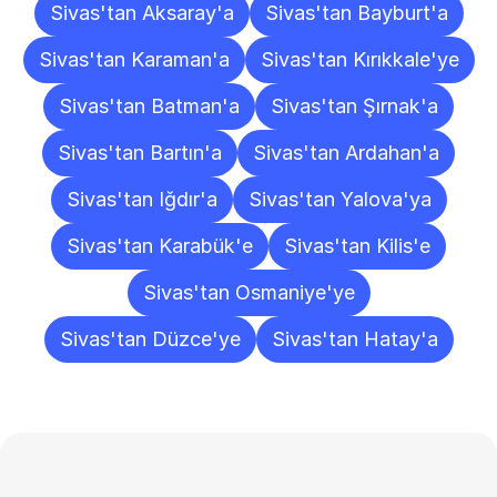
Sivas'tan Aksaray'a
Sivas'tan Bayburt'a
Sivas'tan Karaman'a
Sivas'tan Kırıkkale'ye
Sivas'tan Batman'a
Sivas'tan Şırnak'a
Sivas'tan Bartın'a
Sivas'tan Ardahan'a
Sivas'tan Iğdır'a
Sivas'tan Yalova'ya
Sivas'tan Karabük'e
Sivas'tan Kilis'e
Sivas'tan Osmaniye'ye
Sivas'tan Düzce'ye
Sivas'tan Hatay'a
Sıkça
Sorulan
Sorular