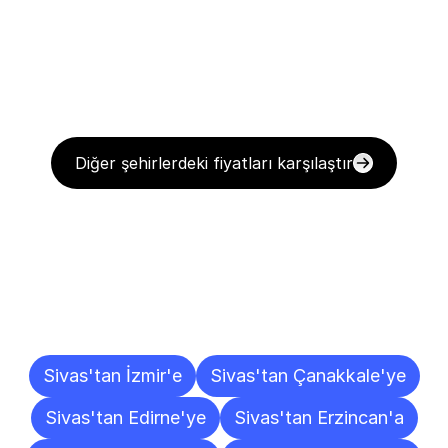
Diğer şehirlerdeki fiyatları karşılaştır
Diğer
Şehirlere
Teslimat
Noktaları
Sivas'tan İzmir'e
Sivas'tan Çanakkale'ye
Sivas'tan Edirne'ye
Sivas'tan Erzincan'a