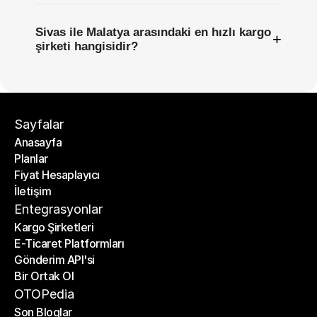
Sivas ile Malatya arasındaki en hızlı kargo
+
şirketi hangisidir?
Sayfalar
Anasayfa
Planlar
Anasayfa
Fiyat Hesaplayıcı
Planlar
İletişim
Fiyat Hesaplayıcı
İletişim
Entegrasyonlar
Kargo Şirketleri
E-Ticaret Platformları
Kargo Şirketleri
Gönderim API'si
E-Ticaret Platformları
Bir Ortak Ol
Gönderim API'si
Bir Ortak Ol
OTOPedia
Son Bloglar