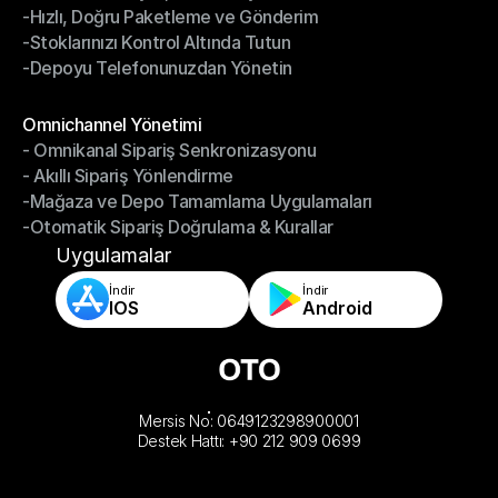
-Hızlı, Doğru Paketleme ve Gönderim
-Daha Akıllı Seçim, Daha Az Çaba
-Stoklarınızı Kontrol Altında Tutun
-Hızlı, Doğru Paketleme ve Gönderim
-Depoyu Telefonunuzdan Yönetin
-Stoklarınızı Kontrol Altında Tutun
-Depoyu Telefonunuzdan Yönetin
Modüller
Omnichannel Yönetimi
- Omnikanal Sipariş Senkronizasyonu
Omnichannel Yönetimi
- Akıllı Sipariş Yönlendirme
- Omnikanal Sipariş Senkronizasyonu
-Mağaza ve Depo Tamamlama Uygulamaları
- Akıllı Sipariş Yönlendirme
-Otomatik Sipariş Doğrulama & Kurallar
-Mağaza ve Depo Tamamlama Uygulamaları
-Otomatik Sipariş Doğrulama & Kurallar
Uygulamalar
İndir
İndir
IOS
Android
Mersis No: 0649123298900001
Destek Hattı: +90 212 909 0699