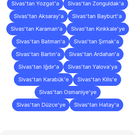
Sivas'tan Yozgat'a
Sivas'tan Zonguldak'a
Sivas'tan Aksaray'a
Sivas'tan Bayburt'a
Sivas'tan Karaman'a
Sivas'tan Kırıkkale'ye
Sivas'tan Batman'a
Sivas'tan Şırnak'a
Sivas'tan Bartın'a
Sivas'tan Ardahan'a
Sivas'tan Iğdır'a
Sivas'tan Yalova'ya
Sivas'tan Karabük'e
Sivas'tan Kilis'e
Sivas'tan Osmaniye'ye
Sivas'tan Düzce'ye
Sivas'tan Hatay'a
Sıkça
Sorulan
Sorular