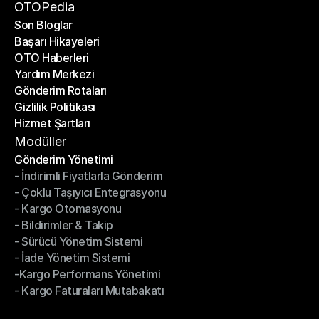
Bir Ortak Ol
OTOPedia
Son Bloglar
Başarı Hikayeleri
Son Bloglar
OTO Haberleri
Başarı Hikayeleri
Yardım Merkezi
OTO Haberleri
Gönderim Rotaları
Yardım Merkezi
Gizlilik Politikası
Gönderim Rotaları
Hizmet Şartları
Gizlilik Politikası
Hizmet Şartları
Modüller
Gönderim Yönetimi
- İndirimli Fiyatlarla Gönderim
Gönderim Yönetimi
- Çoklu Taşıyıcı Entegrasyonu
- İndirimli Fiyatlarla Gönderim
- Kargo Otomasyonu
- Çoklu Taşıyıcı Entegrasyonu
- Bildirimler & Takip
- Kargo Otomasyonu
- Sürücü Yönetim Sistemi
- Bildirimler & Takip
- İade Yönetim Sistemi
- Sürücü Yönetim Sistemi
-Kargo Performans Yönetimi
- İade Yönetim Sistemi
- Kargo Faturaları Mutabakatı
-Kargo Performans Yönetimi
- Kargo Faturaları Mutabakatı
Modüller