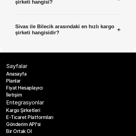
şirketi hangisi?
Sivas ile Bilecik arasındaki en hızlı kargo
+
şirketi hangisidir?
Sayfalar
Anasayfa
Planlar
Anasayfa
Fiyat Hesaplayıcı
Planlar
İletişim
Fiyat Hesaplayıcı
İletişim
Entegrasyonlar
Kargo Şirketleri
E-Ticaret Platformları
Kargo Şirketleri
Gönderim API'si
E-Ticaret Platformları
Bir Ortak Ol
Gönderim API'si