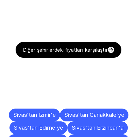
Diğer şehirlerdeki fiyatları karşılaştır
Diğer
Şehirlere
Teslimat
Noktaları
Sivas'tan İzmir'e
Sivas'tan Çanakkale'ye
Sivas'tan Edirne'ye
Sivas'tan Erzincan'a