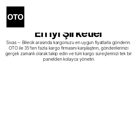
Sivas - Bilecik Kargo 
Gönderim Hizmeti Sunan 
En İyi Şirketler
Sivas –  Bilecik arasında kargonuzu en uygun fiyatlarla gönderin. 
OTO ile 35'ten fazla kargo firmasını karşılaştırın, gönderilerinizi 
gerçek zamanlı olarak takip edin ve tüm kargo süreçlerinizi tek bir 
panelden kolayca yönetin.