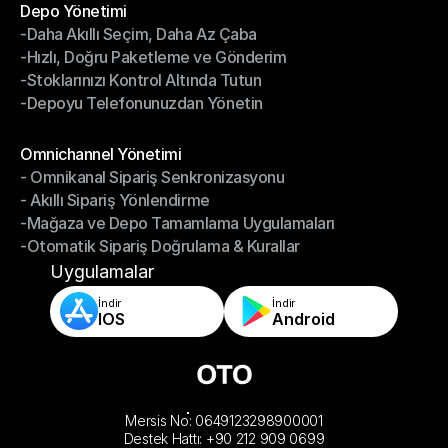
Depo Yönetimi
-Daha Akıllı Seçim, Daha Az Çaba
Depo Yönetimi
-Hızlı, Doğru Paketleme ve Gönderim
-Daha Akıllı Seçim, Daha Az Çaba
-Stoklarınızı Kontrol Altında Tutun
-Hızlı, Doğru Paketleme ve Gönderim
-Depoyu Telefonunuzdan Yönetin
-Stoklarınızı Kontrol Altında Tutun
-Depoyu Telefonunuzdan Yönetin
Modüller
Omnichannel Yönetimi
- Omnikanal Sipariş Senkronizasyonu
Omnichannel Yönetimi
- Akıllı Sipariş Yönlendirme
- Omnikanal Sipariş Senkronizasyonu
-Mağaza ve Depo Tamamlama Uygulamaları
- Akıllı Sipariş Yönlendirme
-Otomatik Sipariş Doğrulama & Kurallar
-Mağaza ve Depo Tamamlama Uygulamaları
-Otomatik Sipariş Doğrulama & Kurallar
Uygulamalar
İndir
İndir
IOS
Android
Mersis No: 0649123298900001
Destek Hattı: +90 212 909 0699