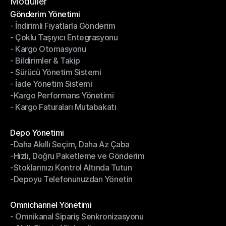
Hizmet Şartları
Modüller
Gönderim Yönetimi
- İndirimli Fiyatlarla Gönderim
Gönderim Yönetimi
- Çoklu Taşıyıcı Entegrasyonu
- İndirimli Fiyatlarla Gönderim
- Kargo Otomasyonu
- Çoklu Taşıyıcı Entegrasyonu
- Bildirimler & Takip
- Kargo Otomasyonu
- Sürücü Yönetim Sistemi
- Bildirimler & Takip
- İade Yönetim Sistemi
- Sürücü Yönetim Sistemi
-Kargo Performans Yönetimi
- İade Yönetim Sistemi
- Kargo Faturaları Mutabakatı
-Kargo Performans Yönetimi
- Kargo Faturaları Mutabakatı
Modüller
Depo Yönetimi
-Daha Akıllı Seçim, Daha Az Çaba
Depo Yönetimi
-Hızlı, Doğru Paketleme ve Gönderim
-Daha Akıllı Seçim, Daha Az Çaba
-Stoklarınızı Kontrol Altında Tutun
-Hızlı, Doğru Paketleme ve Gönderim
-Depoyu Telefonunuzdan Yönetin
-Stoklarınızı Kontrol Altında Tutun
-Depoyu Telefonunuzdan Yönetin
Modüller
Omnichannel Yönetimi
- Omnikanal Sipariş Senkronizasyonu
Omnichannel Yönetimi