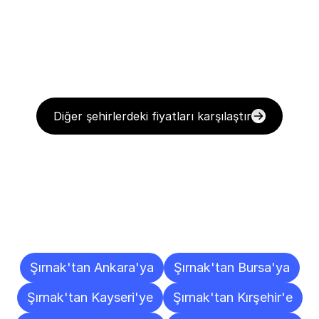
Diğer şehirlerdeki fiyatları karşılaştır
Diğer
Şehirlere
Teslimat
Noktaları
Şırnak'tan Ankara'ya
Şırnak'tan Bursa'ya
Şırnak'tan Kayseri'ye
Şırnak'tan Kırşehir'e