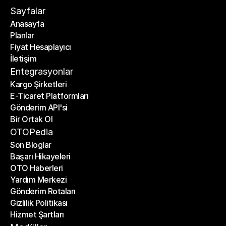
Sayfalar
Anasayfa
Planlar
Anasayfa
Fiyat Hesaplayıcı
Planlar
İletişim
Fiyat Hesaplayıcı
İletişim
Entegrasyonlar
Kargo Şirketleri
E-Ticaret Platformları
Kargo Şirketleri
Gönderim API'si
E-Ticaret Platformları
Bir Ortak Ol
Gönderim API'si
Bir Ortak Ol
OTOPedia
Son Bloglar
Başarı Hikayeleri
Son Bloglar
OTO Haberleri
Başarı Hikayeleri
Yardım Merkezi
OTO Haberleri
Gönderim Rotaları
Yardım Merkezi
Gizlilik Politikası
Gönderim Rotaları
Hizmet Şartları
Gizlilik Politikası