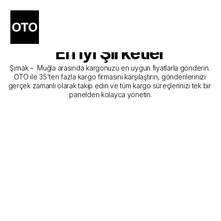
Şırnak - Muğla Kargo 
Gönderim Hizmeti Sunan 
En İyi Şirketler
Şırnak –  Muğla arasında kargonuzu en uygun fiyatlarla gönderin. 
OTO ile 35'ten fazla kargo firmasını karşılaştırın, gönderilerinizi 
gerçek zamanlı olarak takip edin ve tüm kargo süreçlerinizi tek bir 
panelden kolayca yönetin.