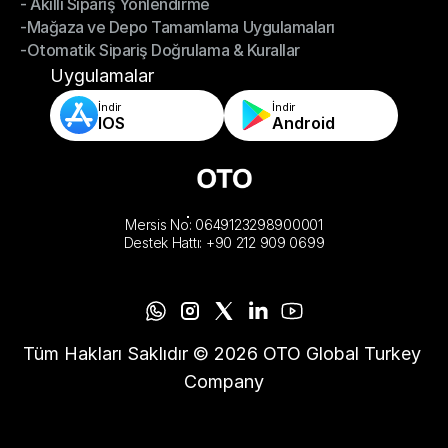
- Akıllı Sipariş Yönlendirme
- Omnikanal Sipariş Senkronizasyonu
-Mağaza ve Depo Tamamlama Uygulamaları
- Akıllı Sipariş Yönlendirme
-Otomatik Sipariş Doğrulama & Kurallar
-Mağaza ve Depo Tamamlama Uygulamaları
-Otomatik Sipariş Doğrulama & Kurallar
Uygulamalar
İndir
İndir
IOS
Android
Mersis No: 0649123298900001
Destek Hattı: +90 212 909 0699
Tüm Hakları Saklıdır © 2026 OTO Global Turkey 
Company