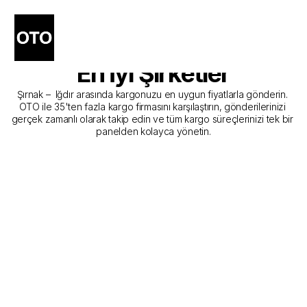
Şırnak - Iğdır Kargo 
Gönderim Hizmeti Sunan 
En İyi Şirketler
Şırnak –  Iğdır arasında kargonuzu en uygun fiyatlarla gönderin. 
OTO ile 35'ten fazla kargo firmasını karşılaştırın, gönderilerinizi 
gerçek zamanlı olarak takip edin ve tüm kargo süreçlerinizi tek bir 
panelden kolayca yönetin.