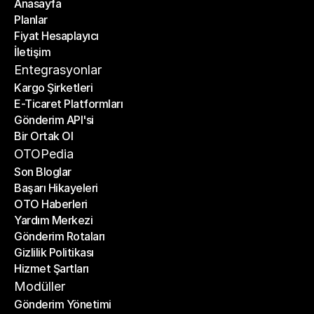
Anasayfa
Planlar
Anasayfa
Fiyat Hesaplayıcı
Planlar
İletişim
Fiyat Hesaplayıcı
İletişim
Entegrasyonlar
Kargo Şirketleri
E-Ticaret Platformları
Kargo Şirketleri
Gönderim API'si
E-Ticaret Platformları
Bir Ortak Ol
Gönderim API'si
Bir Ortak Ol
OTOPedia
Son Bloglar
Başarı Hikayeleri
Son Bloglar
OTO Haberleri
Başarı Hikayeleri
Yardım Merkezi
OTO Haberleri
Gönderim Rotaları
Yardım Merkezi
Gizlilik Politikası
Gönderim Rotaları
Hizmet Şartları
Gizlilik Politikası
Hizmet Şartları
Modüller
Gönderim Yönetimi