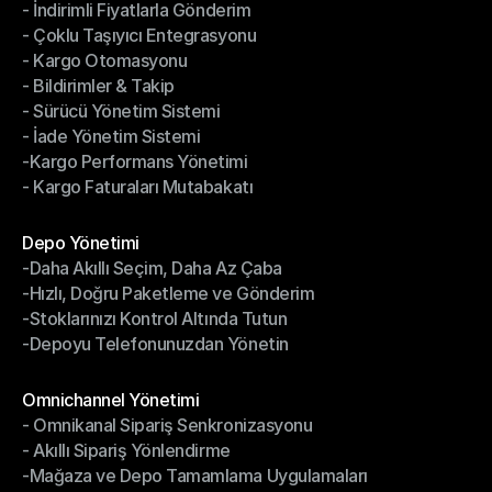
- İndirimli Fiyatlarla Gönderim
Gönderim Yönetimi
- Çoklu Taşıyıcı Entegrasyonu
- İndirimli Fiyatlarla Gönderim
- Kargo Otomasyonu
- Çoklu Taşıyıcı Entegrasyonu
- Bildirimler & Takip
- Kargo Otomasyonu
- Sürücü Yönetim Sistemi
- Bildirimler & Takip
- İade Yönetim Sistemi
- Sürücü Yönetim Sistemi
-Kargo Performans Yönetimi
- İade Yönetim Sistemi
- Kargo Faturaları Mutabakatı
-Kargo Performans Yönetimi
- Kargo Faturaları Mutabakatı
Modüller
Depo Yönetimi
-Daha Akıllı Seçim, Daha Az Çaba
Depo Yönetimi
-Hızlı, Doğru Paketleme ve Gönderim
-Daha Akıllı Seçim, Daha Az Çaba
-Stoklarınızı Kontrol Altında Tutun
-Hızlı, Doğru Paketleme ve Gönderim
-Depoyu Telefonunuzdan Yönetin
-Stoklarınızı Kontrol Altında Tutun
-Depoyu Telefonunuzdan Yönetin
Modüller
Omnichannel Yönetimi
- Omnikanal Sipariş Senkronizasyonu
Omnichannel Yönetimi
- Akıllı Sipariş Yönlendirme
- Omnikanal Sipariş Senkronizasyonu
-Mağaza ve Depo Tamamlama Uygulamaları
- Akıllı Sipariş Yönlendirme