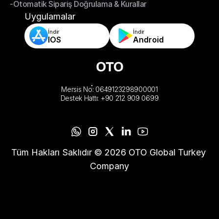
-Otomatik Sipariş Doğrulama & Kurallar
-Mağaza ve Depo Tamamlama Uygulamaları
-Otomatik Sipariş Doğrulama & Kurallar
Uygulamalar
İndir
İndir
IOS
Android
Mersis No: 0649123298900001
Destek Hattı: +90 212 909 0699
Tüm Hakları Saklıdır © 2026 OTO Global Turkey 
Company