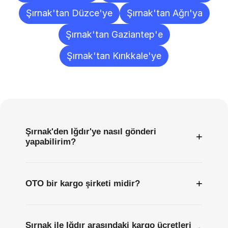
Şırnak'tan Düzce'ye
Şırnak'tan Ağrı'ya
Şırnak'tan Gaziantep'e
Şırnak'tan Kırıkkale'ye
Sıkça
Sorulan
Sorular
Şırnak'den Iğdır'ye nasıl gönderi
+
yapabilirim?
+
OTO bir kargo şirketi midir?
Şırnak ile Iğdır arasındaki kargo ücretleri