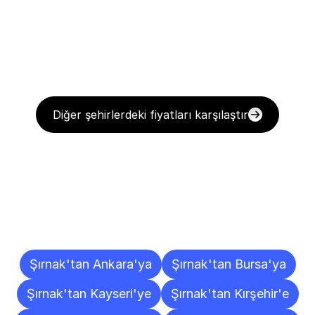
Diğer şehirlerdeki fiyatları karşılaştır
Diğer
Şehirlere
Teslimat
Noktaları
Şırnak'tan Ankara'ya
Şırnak'tan Bursa'ya
Şırnak'tan Kayseri'ye
Şırnak'tan Kırşehir'e