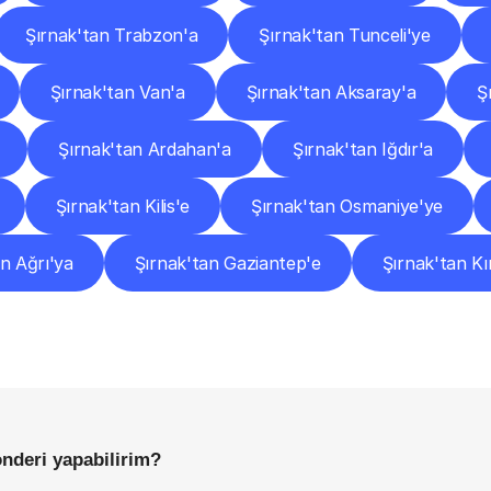
Şırnak'tan Trabzon'a
Şırnak'tan Tunceli'ye
Şırnak'tan Van'a
Şırnak'tan Aksaray'a
Ş
Şırnak'tan Ardahan'a
Şırnak'tan Iğdır'a
Şırnak'tan Kilis'e
Şırnak'tan Osmaniye'ye
n Ağrı'ya
Şırnak'tan Gaziantep'e
Şırnak'tan Kı
Sıkça
Sorulan
Sorular
Başlamadan
Önce
Bilmeniz
Gereken
Her
Şey
önderi yapabilirim?