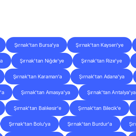
er
Şehirlere
Teslimat
Nokta
Diğer
şehirlerden
faaliyet
gösteren
teslimat
hizmetlerini
keşfedin.
Şırnak'tan Bursa'ya
Şırnak'tan Kayseri'ye
ya
Şırnak'tan Niğde'ye
Şırnak'tan Rize'ye
Şırnak'tan Karaman'a
Şırnak'tan Adana'ya
'a
Şırnak'tan Amasya'ya
Şırnak'tan Antalya'ya
Şırnak'tan Balıkesir'e
Şırnak'tan Bilecik'e
Şırnak'tan Bolu'ya
Şırnak'tan Burdur'a
Şı