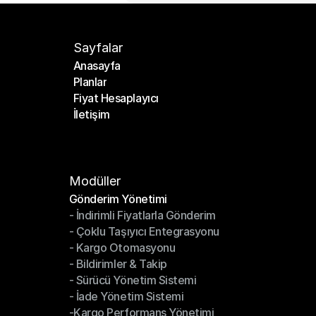
Sayfalar
Anasayfa
Planlar
Anasayfa
Fiyat Hesaplayıcı
Planlar
İletişim
Fiyat Hesaplayıcı
İletişim
Modüller
Gönderim Yönetimi
- İndirimli Fiyatlarla Gönderim
Gönderim Yönetimi
- Çoklu Taşıyıcı Entegrasyonu
- İndirimli Fiyatlarla Gönderim
- Kargo Otomasyonu
- Çoklu Taşıyıcı Entegrasyonu
- Bildirimler & Takip
- Kargo Otomasyonu
- Sürücü Yönetim Sistemi
- Bildirimler & Takip
- İade Yönetim Sistemi
- Sürücü Yönetim Sistemi
-Kargo Performans Yönetimi
- İade Yönetim Sistemi