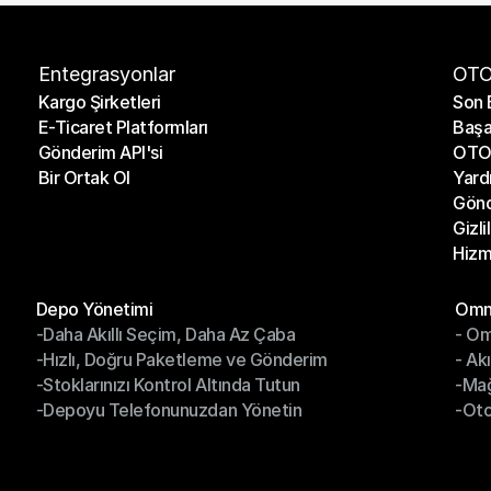
Entegrasyonlar
OTO
Kargo Şirketleri
Son 
E-Ticaret Platformları
Başa
Kargo Şirketleri
Son 
Gönderim API'si
OTO 
E-Ticaret Platformları
Başa
Bir Ortak Ol
Yard
Gönderim API'si
OTO 
Gönd
Bir Ortak Ol
Yard
Gizli
Gönd
Hizm
Gizli
Hizm
Modüller
Mod
Depo Yönetimi
Omni
-Daha Akıllı Seçim, Daha Az Çaba
- Om
Depo Yönetimi
Omn
-Hızlı, Doğru Paketleme ve Gönderim
- Ak
-Daha Akıllı Seçim, Daha Az Çaba
- O
-Stoklarınızı Kontrol Altında Tutun
-Ma
-Hızlı, Doğru Paketleme ve Gönderim
- Ak
-Depoyu Telefonunuzdan Yönetin
-Oto
-Stoklarınızı Kontrol Altında Tutun
-Ma
-Depoyu Telefonunuzdan Yönetin
-Oto