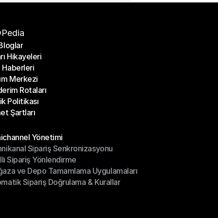
Pedia
Bloglar
rı Hikayeleri
Bloglar
Haberleri
rı Hikayeleri
ım Merkezi
Haberleri
erim Rotaları
ım Merkezi
lik Politikası
erim Rotaları
et Şartları
lik Politikası
et Şartları
üller
channel Yönetimi
nikanal Sipariş Senkronizasyonu
ichannel Yönetimi
ıllı Sipariş Yönlendirme
mnikanal Sipariş Senkronizasyonu
ğaza ve Depo Tamamlama Uygulamaları
ıllı Sipariş Yönlendirme
matik Sipariş Doğrulama & Kurallar
ğaza ve Depo Tamamlama Uygulamaları
matik Sipariş Doğrulama & Kurallar