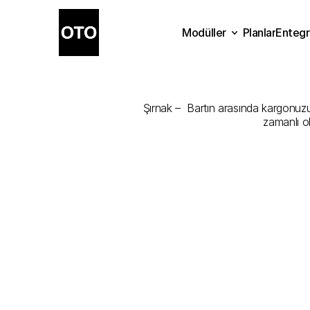
Modüller
Planlar
Entegr
Şırnak
-
Bartı
Planlar
Modüller
Ente
Şırnak –  Bartın arasında kargonuzu 
zamanlı o