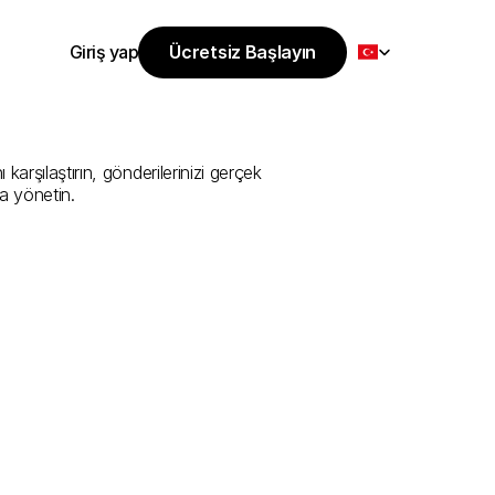
Select Language
Giriş yap
Ücretsiz Başlayın
Ücretsiz Başlayın
i
Sunan
En
İyi
Giriş yap
arşılaştırın, gönderilerinizi gerçek 
a yönetin.