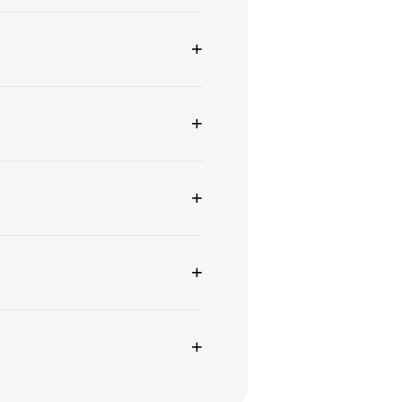
+
+
+
+
+