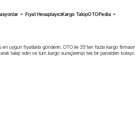
asyonlar
Fiyat Hesaplayıcı
Kargo Takip
OTOPedia
n
Kargo
Gönderim
Hizmet
Fiyat Hesaplayıcı
Kargo Takip
grasyonlar
OTOPedia
Şirketler
en uygun fiyatlarla gönderin. OTO ile 35'ten fazla kargo firmasını k
larak takip edin ve tüm kargo süreçlerinizi tek bir panelden kolayc