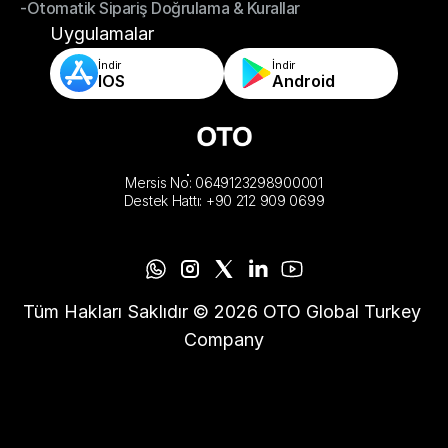
-Otomatik Sipariş Doğrulama & Kurallar
-Mağaza ve Depo Tamamlama Uygulamaları
-Otomatik Sipariş Doğrulama & Kurallar
Uygulamalar
İndir
İndir
IOS
Android
Mersis No: 0649123298900001
Destek Hattı: +90 212 909 0699
Tüm Hakları Saklıdır © 2026 OTO Global Turkey 
Company