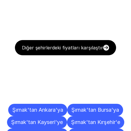
Diğer şehirlerdeki fiyatları karşılaştır
Diğer
Şehirlere
Teslimat
Noktaları
Şırnak'tan Ankara'ya
Şırnak'tan Bursa'ya
Şırnak'tan Kayseri'ye
Şırnak'tan Kırşehir'e