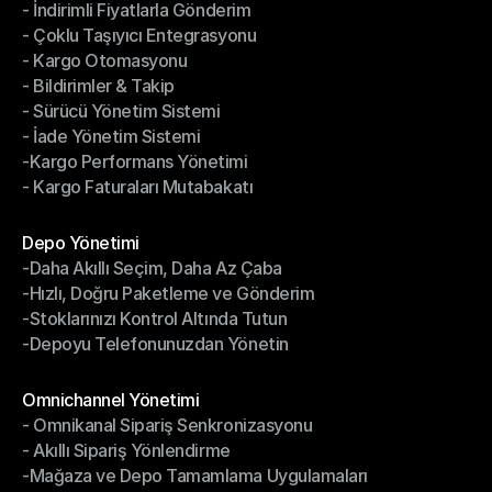
- İndirimli Fiyatlarla Gönderim
Gönderim Yönetimi
- Çoklu Taşıyıcı Entegrasyonu
- İndirimli Fiyatlarla Gönderim
- Kargo Otomasyonu
- Çoklu Taşıyıcı Entegrasyonu
- Bildirimler & Takip
- Kargo Otomasyonu
- Sürücü Yönetim Sistemi
- Bildirimler & Takip
- İade Yönetim Sistemi
- Sürücü Yönetim Sistemi
-Kargo Performans Yönetimi
- İade Yönetim Sistemi
- Kargo Faturaları Mutabakatı
-Kargo Performans Yönetimi
- Kargo Faturaları Mutabakatı
Modüller
Depo Yönetimi
-Daha Akıllı Seçim, Daha Az Çaba
Depo Yönetimi
-Hızlı, Doğru Paketleme ve Gönderim
-Daha Akıllı Seçim, Daha Az Çaba
-Stoklarınızı Kontrol Altında Tutun
-Hızlı, Doğru Paketleme ve Gönderim
-Depoyu Telefonunuzdan Yönetin
-Stoklarınızı Kontrol Altında Tutun
-Depoyu Telefonunuzdan Yönetin
Modüller
Omnichannel Yönetimi
- Omnikanal Sipariş Senkronizasyonu
Omnichannel Yönetimi
- Akıllı Sipariş Yönlendirme
- Omnikanal Sipariş Senkronizasyonu
-Mağaza ve Depo Tamamlama Uygulamaları
- Akıllı Sipariş Yönlendirme