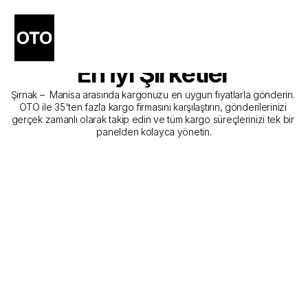
Şırnak - Manisa Kargo 
Gönderim Hizmeti Sunan 
En İyi Şirketler
Şırnak –  Manisa arasında kargonuzu en uygun fiyatlarla gönderin. 
OTO ile 35'ten fazla kargo firmasını karşılaştırın, gönderilerinizi 
gerçek zamanlı olarak takip edin ve tüm kargo süreçlerinizi tek bir 
panelden kolayca yönetin.