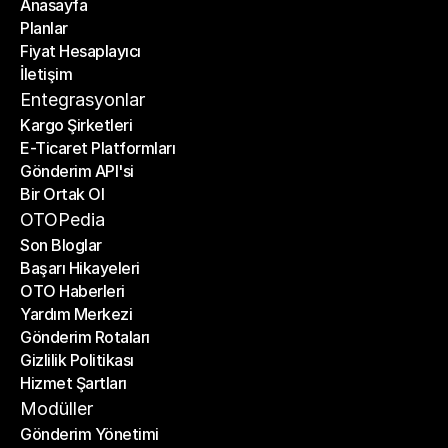
Anasayfa
Planlar
Anasayfa
Fiyat Hesaplayıcı
Planlar
İletişim
Fiyat Hesaplayıcı
İletişim
Entegrasyonlar
Kargo Şirketleri
E-Ticaret Platformları
Kargo Şirketleri
Gönderim API'si
E-Ticaret Platformları
Bir Ortak Ol
Gönderim API'si
Bir Ortak Ol
OTOPedia
Son Bloglar
Başarı Hikayeleri
Son Bloglar
OTO Haberleri
Başarı Hikayeleri
Yardım Merkezi
OTO Haberleri
Gönderim Rotaları
Yardım Merkezi
Gizlilik Politikası
Gönderim Rotaları
Hizmet Şartları
Gizlilik Politikası
Hizmet Şartları
Modüller
Gönderim Yönetimi