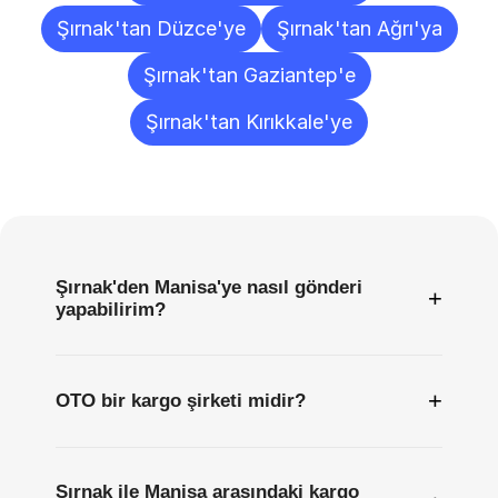
Şırnak'tan Düzce'ye
Şırnak'tan Ağrı'ya
Şırnak'tan Gaziantep'e
Şırnak'tan Kırıkkale'ye
Sıkça
Sorulan
Sorular
Şırnak'den Manisa'ye nasıl gönderi
+
yapabilirim?
+
OTO bir kargo şirketi midir?
Şırnak ile Manisa arasındaki kargo