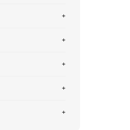
+
+
+
+
+