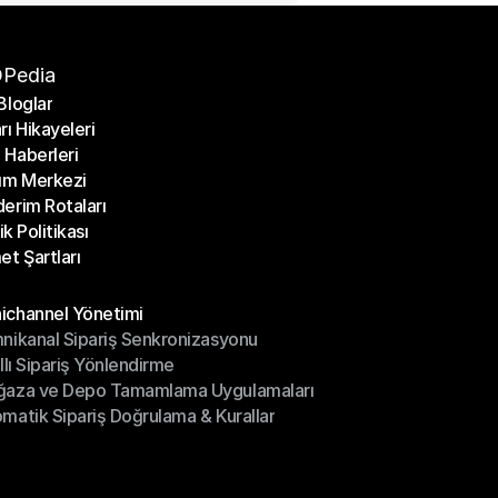
Pedia
Bloglar
rı Hikayeleri
Bloglar
Haberleri
rı Hikayeleri
ım Merkezi
Haberleri
erim Rotaları
ım Merkezi
lik Politikası
erim Rotaları
et Şartları
lik Politikası
et Şartları
üller
channel Yönetimi
nikanal Sipariş Senkronizasyonu
ichannel Yönetimi
ıllı Sipariş Yönlendirme
mnikanal Sipariş Senkronizasyonu
ğaza ve Depo Tamamlama Uygulamaları
ıllı Sipariş Yönlendirme
matik Sipariş Doğrulama & Kurallar
ğaza ve Depo Tamamlama Uygulamaları
matik Sipariş Doğrulama & Kurallar