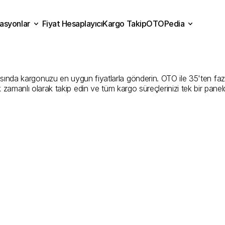
asyonlar
Fiyat Hesaplayıcı
Kargo Takip
OTOPedia
ramanmaraş
Kargo
Gönde
Fiyat Hesaplayıcı
Kargo Takip
grasyonlar
OTOPedia
Sunan
En
İyi
Şirketler
nda kargonuzu en uygun fiyatlarla gönderin. OTO ile 35'ten fazla k
k zamanlı olarak takip edin ve tüm kargo süreçlerinizi tek bir pan