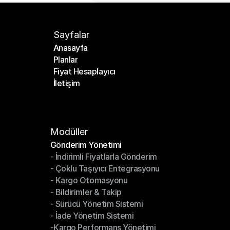
Sayfalar
Anasayfa
Planlar
Anasayfa
Fiyat Hesaplayıcı
Planlar
İletişim
Fiyat Hesaplayıcı
İletişim
Modüller
Gönderim Yönetimi
- İndirimli Fiyatlarla Gönderim
Gönderim Yönetimi
- Çoklu Taşıyıcı Entegrasyonu
- İndirimli Fiyatlarla Gönderim
- Kargo Otomasyonu
- Çoklu Taşıyıcı Entegrasyonu
- Bildirimler & Takip
- Kargo Otomasyonu
- Sürücü Yönetim Sistemi
- Bildirimler & Takip
- İade Yönetim Sistemi
- Sürücü Yönetim Sistemi
-Kargo Performans Yönetimi
- İade Yönetim Sistemi