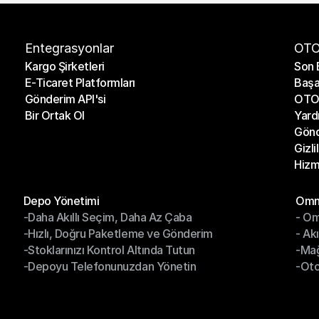
Entegrasyonlar
OTO
Kargo Şirketleri
Son 
E-Ticaret Platformları
Başa
Kargo Şirketleri
Son 
Gönderim API'si
OTO 
E-Ticaret Platformları
Başa
Bir Ortak Ol
Yard
Gönderim API'si
OTO 
Gönd
Bir Ortak Ol
Yard
Gizli
Gönd
Hizm
Gizli
Hizm
Modüller
Mod
Depo Yönetimi
Omni
-Daha Akıllı Seçim, Daha Az Çaba
- Om
Depo Yönetimi
Omn
-Hızlı, Doğru Paketleme ve Gönderim
- Ak
-Daha Akıllı Seçim, Daha Az Çaba
- O
-Stoklarınızı Kontrol Altında Tutun
-Ma
-Hızlı, Doğru Paketleme ve Gönderim
- Ak
-Depoyu Telefonunuzdan Yönetin
-Oto
-Stoklarınızı Kontrol Altında Tutun
-Ma
-Depoyu Telefonunuzdan Yönetin
-Oto