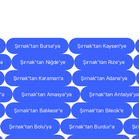
er
Şehirlere
Teslimat
Nokta
Diğer
şehirlerden
faaliyet
gösteren
teslimat
hizmetlerini
keşfedin.
Şırnak'tan Bursa'ya
Şırnak'tan Kayseri'ye
ya
Şırnak'tan Niğde'ye
Şırnak'tan Rize'ye
Şırnak'tan Karaman'a
Şırnak'tan Adana'ya
'a
Şırnak'tan Amasya'ya
Şırnak'tan Antalya'ya
Şırnak'tan Balıkesir'e
Şırnak'tan Bilecik'e
Şırnak'tan Bolu'ya
Şırnak'tan Burdur'a
Şı