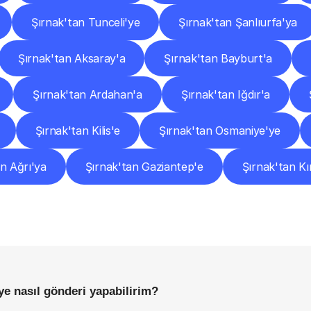
Şırnak'tan Tunceli'ye
Şırnak'tan Şanlıurfa'ya
Şırnak'tan Aksaray'a
Şırnak'tan Bayburt'a
Şırnak'tan Ardahan'a
Şırnak'tan Iğdır'a
Şırnak'tan Kilis'e
Şırnak'tan Osmaniye'ye
n Ağrı'ya
Şırnak'tan Gaziantep'e
Şırnak'tan Kı
Sıkça
Sorulan
Sorular
Başlamadan
Önce
Bilmeniz
Gereken
Her
Şey
e nasıl gönderi yapabilirim?