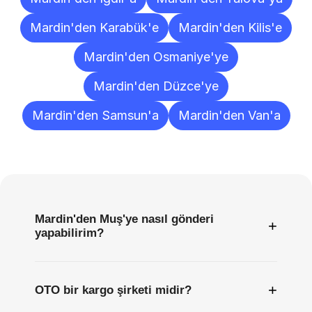
Mardin'den Karabük'e
Mardin'den Kilis'e
Mardin'den Osmaniye'ye
Mardin'den Düzce'ye
Mardin'den Samsun'a
Mardin'den Van'a
Sıkça
Sorulan
Sorular
Mardin'den Muş'ye nasıl gönderi
+
yapabilirim?
+
OTO bir kargo şirketi midir?