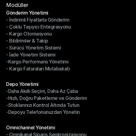
Hizmet Şartları
Modüller
Gönderim Yönetimi
- İndirimli Fiyatlarla Gönderim
Gönderim Yönetimi
- Çoklu Taşıyıcı Entegrasyonu
- İndirimli Fiyatlarla Gönderim
- Kargo Otomasyonu
- Çoklu Taşıyıcı Entegrasyonu
- Bildirimler & Takip
- Kargo Otomasyonu
- Sürücü Yönetim Sistemi
- Bildirimler & Takip
- İade Yönetim Sistemi
- Sürücü Yönetim Sistemi
-Kargo Performans Yönetimi
- İade Yönetim Sistemi
- Kargo Faturaları Mutabakatı
-Kargo Performans Yönetimi
- Kargo Faturaları Mutabakatı
Modüller
Depo Yönetimi
-Daha Akıllı Seçim, Daha Az Çaba
Depo Yönetimi
-Hızlı, Doğru Paketleme ve Gönderim
-Daha Akıllı Seçim, Daha Az Çaba
-Stoklarınızı Kontrol Altında Tutun
-Hızlı, Doğru Paketleme ve Gönderim
-Depoyu Telefonunuzdan Yönetin
-Stoklarınızı Kontrol Altında Tutun
-Depoyu Telefonunuzdan Yönetin
Modüller
Omnichannel Yönetimi
- Omnikanal Sipariş Senkronizasyonu
Omnichannel Yönetimi