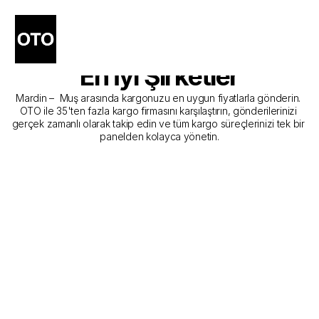
Mardin - Muş Kargo 
Gönderim Hizmeti Sunan 
En İyi Şirketler
Mardin –  Muş arasında kargonuzu en uygun fiyatlarla gönderin. 
OTO ile 35'ten fazla kargo firmasını karşılaştırın, gönderilerinizi 
gerçek zamanlı olarak takip edin ve tüm kargo süreçlerinizi tek bir 
panelden kolayca yönetin.