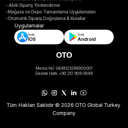
- Akıllı Sipariş Yönlendirme
- Omnikanal Sipariş Senkronizasyonu
-Mağaza ve Depo Tamamlama Uygulamaları
- Akıllı Sipariş Yönlendirme
-Otomatik Sipariş Doğrulama & Kurallar
-Mağaza ve Depo Tamamlama Uygulamaları
-Otomatik Sipariş Doğrulama & Kurallar
Uygulamalar
İndir
İndir
IOS
Android
Mersis No: 0649123298900001
Destek Hattı: +90 212 909 0699
Tüm Hakları Saklıdır © 2026 OTO Global Turkey 
Company