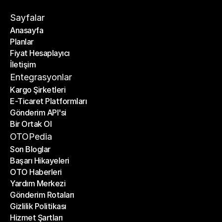
Sayfalar
Anasayfa
Planlar
Anasayfa
Fiyat Hesaplayıcı
Planlar
İletişim
Fiyat Hesaplayıcı
İletişim
Entegrasyonlar
Kargo Şirketleri
E-Ticaret Platformları
Kargo Şirketleri
Gönderim API'si
E-Ticaret Platformları
Bir Ortak Ol
Gönderim API'si
Bir Ortak Ol
OTOPedia
Son Bloglar
Başarı Hikayeleri
Son Bloglar
OTO Haberleri
Başarı Hikayeleri
Yardım Merkezi
OTO Haberleri
Gönderim Rotaları
Yardım Merkezi
Gizlilik Politikası
Gönderim Rotaları
Hizmet Şartları
Gizlilik Politikası