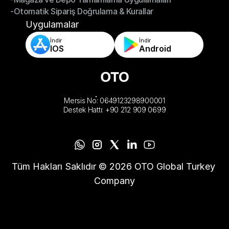
-Otomatik Sipariş Doğrulama & Kurallar
-Mağaza ve Depo Tamamlama Uygulamaları
-Otomatik Sipariş Doğrulama & Kurallar
Uygulamalar
İndir
İndir
IOS
Android
Mersis No: 0649123298900001
Destek Hattı: +90 212 909 0699
Tüm Hakları Saklıdır © 2026 OTO Global Turkey 
Company