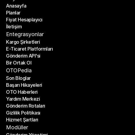
Anasayfa
Planlar
Anasayfa
Fiyat Hesaplayıcı
Planlar
İletişim
Fiyat Hesaplayıcı
İletişim
Entegrasyonlar
Kargo Şirketleri
E-Ticaret Platformları
Kargo Şirketleri
Gönderim API'si
E-Ticaret Platformları
Bir Ortak Ol
Gönderim API'si
Bir Ortak Ol
OTOPedia
Son Bloglar
Başarı Hikayeleri
Son Bloglar
OTO Haberleri
Başarı Hikayeleri
Yardım Merkezi
OTO Haberleri
Gönderim Rotaları
Yardım Merkezi
Gizlilik Politikası
Gönderim Rotaları
Hizmet Şartları
Gizlilik Politikası
Hizmet Şartları
Modüller