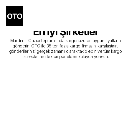
Mardin - Gaziantep Kargo 
Gönderim Hizmeti Sunan 
En İyi Şirketler
Mardin –  Gaziantep arasında kargonuzu en uygun fiyatlarla 
gönderin. OTO ile 35'ten fazla kargo firmasını karşılaştırın, 
gönderilerinizi gerçek zamanlı olarak takip edin ve tüm kargo 
süreçlerinizi tek bir panelden kolayca yönetin.