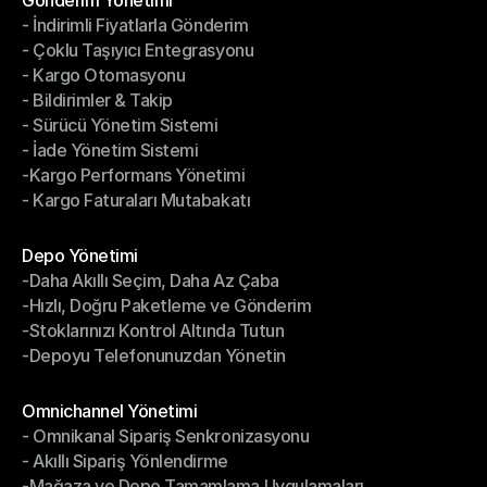
Gönderim Yönetimi
- İndirimli Fiyatlarla Gönderim
Gönderim Yönetimi
- Çoklu Taşıyıcı Entegrasyonu
- İndirimli Fiyatlarla Gönderim
- Kargo Otomasyonu
- Çoklu Taşıyıcı Entegrasyonu
- Bildirimler & Takip
- Kargo Otomasyonu
- Sürücü Yönetim Sistemi
- Bildirimler & Takip
- İade Yönetim Sistemi
- Sürücü Yönetim Sistemi
-Kargo Performans Yönetimi
- İade Yönetim Sistemi
- Kargo Faturaları Mutabakatı
-Kargo Performans Yönetimi
- Kargo Faturaları Mutabakatı
Modüller
Depo Yönetimi
-Daha Akıllı Seçim, Daha Az Çaba
Depo Yönetimi
-Hızlı, Doğru Paketleme ve Gönderim
-Daha Akıllı Seçim, Daha Az Çaba
-Stoklarınızı Kontrol Altında Tutun
-Hızlı, Doğru Paketleme ve Gönderim
-Depoyu Telefonunuzdan Yönetin
-Stoklarınızı Kontrol Altında Tutun
-Depoyu Telefonunuzdan Yönetin
Modüller
Omnichannel Yönetimi
- Omnikanal Sipariş Senkronizasyonu
Omnichannel Yönetimi
- Akıllı Sipariş Yönlendirme
- Omnikanal Sipariş Senkronizasyonu
-Mağaza ve Depo Tamamlama Uygulamaları
- Akıllı Sipariş Yönlendirme