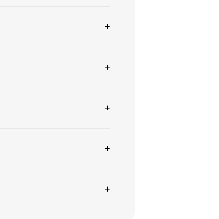
+
+
+
+
+