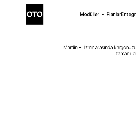
Modüller
Planlar
Entegr
Mardin
-
İzmi
Planlar
Modüller
Ente
Mardin –  İzmir arasında kargonuzu e
zamanlı o