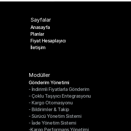
Sayfalar
Anasayfa
Planlar
Anasayfa
Fiyat Hesaplayıcı
Planlar
İletişim
Fiyat Hesaplayıcı
İletişim
Modüller
Gönderim Yönetimi
- İndirimli Fiyatlarla Gönderim
Gönderim Yönetimi
- Çoklu Taşıyıcı Entegrasyonu
- İndirimli Fiyatlarla Gönderim
- Kargo Otomasyonu
- Çoklu Taşıyıcı Entegrasyonu
- Bildirimler & Takip
- Kargo Otomasyonu
- Sürücü Yönetim Sistemi
- Bildirimler & Takip
- İade Yönetim Sistemi
- Sürücü Yönetim Sistemi
-Kargo Performans Yönetimi
- İade Yönetim Sistemi