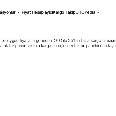
asyonlar
Fiyat Hesaplayıcı
Kargo Takip
OTOPedia
r
Kargo
Gönderim
Hizmet
Fiyat Hesaplayıcı
Kargo Takip
grasyonlar
OTOPedia
Şirketler
n uygun fiyatlarla gönderin. OTO ile 35'ten fazla kargo firmasını ka
larak takip edin ve tüm kargo süreçlerinizi tek bir panelden kolayc