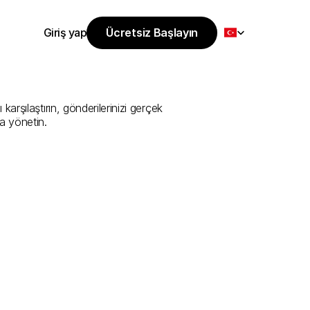
Select Language
Giriş yap
Ücretsiz Başlayın
Ücretsiz Başlayın
i
Sunan
En
İyi
Giriş yap
rşılaştırın, gönderilerinizi gerçek 
a yönetin.