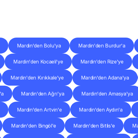
er
Şehirlere
Teslimat
Nokta
Diğer
şehirlerden
faaliyet
gösteren
teslimat
hizmetlerini
keşfedin.
Mardin'den Bolu'ya
Mardin'den Burdur'a
Mardin'den Kocaeli'ye
Mardin'den Rize'ye
Mardin'den Kırıkkale'ye
Mardin'den Adana'ya
'a
Mardin'den Ağrı'ya
Mardin'den Amasya'ya
Mardin'den Artvin'e
Mardin'den Aydın'a
Mardin'den Bingöl'e
Mardin'den Bitlis'e
Ma