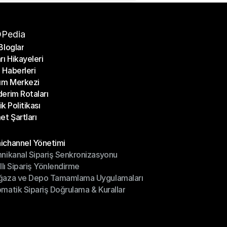
Pedia
Bloglar
rı Hikayeleri
Bloglar
Haberleri
rı Hikayeleri
ım Merkezi
Haberleri
erim Rotaları
ım Merkezi
lik Politikası
erim Rotaları
et Şartları
lik Politikası
et Şartları
üller
channel Yönetimi
nikanal Sipariş Senkronizasyonu
ichannel Yönetimi
ıllı Sipariş Yönlendirme
mnikanal Sipariş Senkronizasyonu
ğaza ve Depo Tamamlama Uygulamaları
ıllı Sipariş Yönlendirme
matik Sipariş Doğrulama & Kurallar
ğaza ve Depo Tamamlama Uygulamaları
matik Sipariş Doğrulama & Kurallar