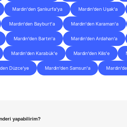
Mardin'den Şanlıurfa'ya
Mardin'den Uşak'a
Mardin'den Bayburt'a
Mardin'den Karaman'a
Mardin'den Bartın'a
Mardin'den Ardahan'a
Mardin'den Karabük'e
Mardin'den Kilis'e
'den Düzce'ye
Mardin'den Samsun'a
Mardin'de
Sıkça
Sorulan
Sorular
Başlamadan
Önce
Bilmeniz
Gereken
Her
Şey
nderi yapabilirim?