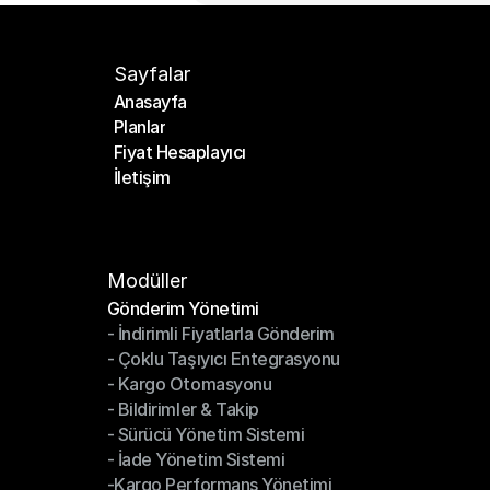
Sayfalar
Anasayfa
Planlar
Anasayfa
Fiyat Hesaplayıcı
Planlar
İletişim
Fiyat Hesaplayıcı
İletişim
Modüller
Gönderim Yönetimi
- İndirimli Fiyatlarla Gönderim
Gönderim Yönetimi
- Çoklu Taşıyıcı Entegrasyonu
- İndirimli Fiyatlarla Gönderim
- Kargo Otomasyonu
- Çoklu Taşıyıcı Entegrasyonu
- Bildirimler & Takip
- Kargo Otomasyonu
- Sürücü Yönetim Sistemi
- Bildirimler & Takip
- İade Yönetim Sistemi
- Sürücü Yönetim Sistemi
-Kargo Performans Yönetimi
- İade Yönetim Sistemi