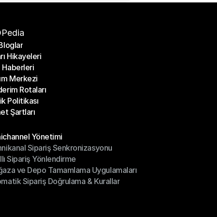
Pedia
Bloglar
rı Hikayeleri
Bloglar
Haberleri
rı Hikayeleri
ım Merkezi
Haberleri
erim Rotaları
ım Merkezi
lik Politikası
erim Rotaları
et Şartları
lik Politikası
et Şartları
üller
channel Yönetimi
nikanal Sipariş Senkronizasyonu
ichannel Yönetimi
ıllı Sipariş Yönlendirme
mnikanal Sipariş Senkronizasyonu
ğaza ve Depo Tamamlama Uygulamaları
ıllı Sipariş Yönlendirme
matik Sipariş Doğrulama & Kurallar
ğaza ve Depo Tamamlama Uygulamaları
matik Sipariş Doğrulama & Kurallar