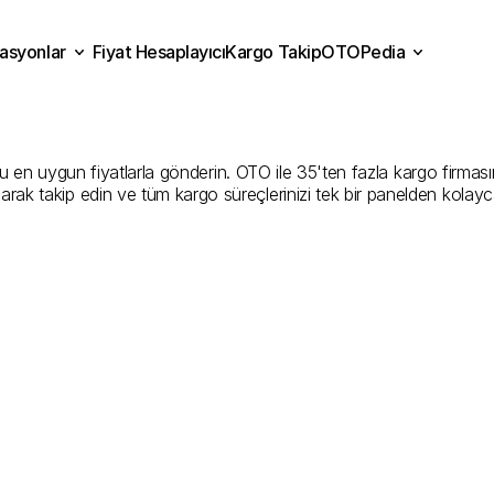
asyonlar
Fiyat Hesaplayıcı
Kargo Takip
OTOPedia
la
Kargo
Gönderim
Hizmet
Fiyat Hesaplayıcı
Kargo Takip
grasyonlar
OTOPedia
Şirketler
n uygun fiyatlarla gönderin. OTO ile 35'ten fazla kargo firmasını k
larak takip edin ve tüm kargo süreçlerinizi tek bir panelden kolayc