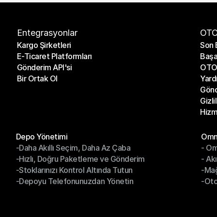
Entegrasyonlar
OTO
Kargo Şirketleri
Son 
E-Ticaret Platformları
Başa
Kargo Şirketleri
Son 
Gönderim API'si
OTO 
E-Ticaret Platformları
Başa
Bir Ortak Ol
Yard
Gönderim API'si
OTO 
Gönd
Bir Ortak Ol
Yard
Gizli
Gönd
Hizm
Gizli
Hizm
Modüller
Mod
Depo Yönetimi
Omni
-Daha Akıllı Seçim, Daha Az Çaba
- Om
Depo Yönetimi
Omn
-Hızlı, Doğru Paketleme ve Gönderim
- Ak
-Daha Akıllı Seçim, Daha Az Çaba
- O
-Stoklarınızı Kontrol Altında Tutun
-Ma
-Hızlı, Doğru Paketleme ve Gönderim
- Ak
-Depoyu Telefonunuzdan Yönetin
-Oto
-Stoklarınızı Kontrol Altında Tutun
-Ma
-Depoyu Telefonunuzdan Yönetin
-Oto