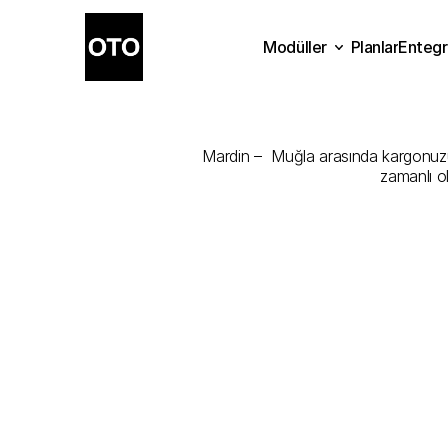
Modüller
Planlar
Entegr
Mardin
-
Muğ
Planlar
Modüller
Ente
Mardin –  Muğla arasında kargonuzu e
zamanlı o