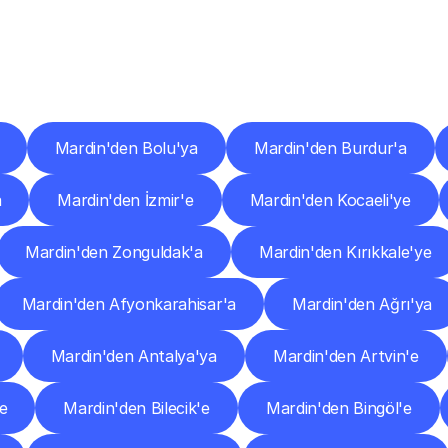
er
Şehirlere
Teslimat
Nokta
Diğer
şehirlerden
faaliyet
gösteren
teslimat
hizmetlerini
keşfedin.
Mardin'den Bolu'ya
Mardin'den Burdur'a
a
Mardin'den İzmir'e
Mardin'den Kocaeli'ye
Mardin'den Zonguldak'a
Mardin'den Kırıkkale'ye
Mardin'den Afyonkarahisar'a
Mardin'den Ağrı'ya
Mardin'den Antalya'ya
Mardin'den Artvin'e
e
Mardin'den Bilecik'e
Mardin'den Bingöl'e