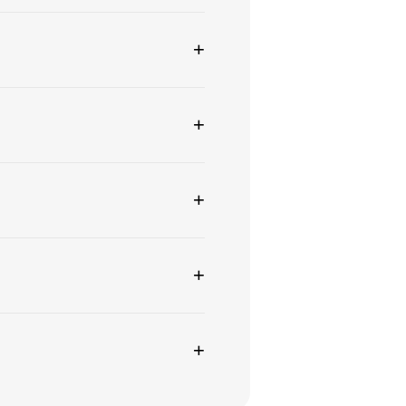
+
+
+
+
+