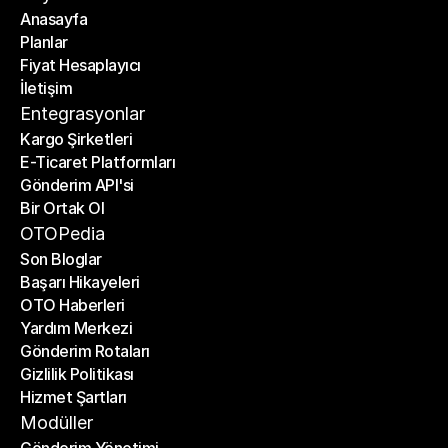
Anasayfa
Planlar
Anasayfa
Fiyat Hesaplayıcı
Planlar
İletişim
Fiyat Hesaplayıcı
İletişim
Entegrasyonlar
Kargo Şirketleri
E-Ticaret Platformları
Kargo Şirketleri
Gönderim API'si
E-Ticaret Platformları
Bir Ortak Ol
Gönderim API'si
Bir Ortak Ol
OTOPedia
Son Bloglar
Başarı Hikayeleri
Son Bloglar
OTO Haberleri
Başarı Hikayeleri
Yardım Merkezi
OTO Haberleri
Gönderim Rotaları
Yardım Merkezi
Gizlilik Politikası
Gönderim Rotaları
Hizmet Şartları
Gizlilik Politikası
Hizmet Şartları
Modüller