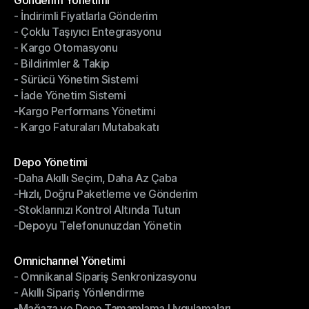
Gönderim Yönetimi
- İndirimli Fiyatlarla Gönderim
Gönderim Yönetimi
- Çoklu Taşıyıcı Entegrasyonu
- İndirimli Fiyatlarla Gönderim
- Kargo Otomasyonu
- Çoklu Taşıyıcı Entegrasyonu
- Bildirimler & Takip
- Kargo Otomasyonu
- Sürücü Yönetim Sistemi
- Bildirimler & Takip
- İade Yönetim Sistemi
- Sürücü Yönetim Sistemi
-Kargo Performans Yönetimi
- İade Yönetim Sistemi
- Kargo Faturaları Mutabakatı
-Kargo Performans Yönetimi
- Kargo Faturaları Mutabakatı
Modüller
Depo Yönetimi
-Daha Akıllı Seçim, Daha Az Çaba
Depo Yönetimi
-Hızlı, Doğru Paketleme ve Gönderim
-Daha Akıllı Seçim, Daha Az Çaba
-Stoklarınızı Kontrol Altında Tutun
-Hızlı, Doğru Paketleme ve Gönderim
-Depoyu Telefonunuzdan Yönetin
-Stoklarınızı Kontrol Altında Tutun
-Depoyu Telefonunuzdan Yönetin
Modüller
Omnichannel Yönetimi
- Omnikanal Sipariş Senkronizasyonu
Omnichannel Yönetimi
- Akıllı Sipariş Yönlendirme
- Omnikanal Sipariş Senkronizasyonu
-Mağaza ve Depo Tamamlama Uygulamaları
- Akıllı Sipariş Yönlendirme