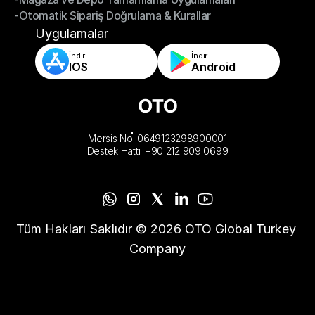
-Otomatik Sipariş Doğrulama & Kurallar
-Mağaza ve Depo Tamamlama Uygulamaları
-Otomatik Sipariş Doğrulama & Kurallar
Uygulamalar
İndir
İndir
IOS
Android
Mersis No: 0649123298900001
Destek Hattı: +90 212 909 0699
Tüm Hakları Saklıdır © 2026 OTO Global Turkey 
Company