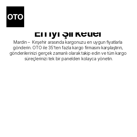
Mardin - Kırşehir Kargo 
Gönderim Hizmeti Sunan 
En İyi Şirketler
Mardin –  Kırşehir arasında kargonuzu en uygun fiyatlarla 
gönderin. OTO ile 35'ten fazla kargo firmasını karşılaştırın, 
gönderilerinizi gerçek zamanlı olarak takip edin ve tüm kargo 
süreçlerinizi tek bir panelden kolayca yönetin.