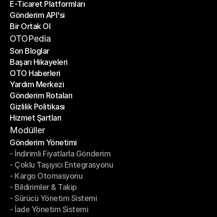
E-Ticaret Platformları
Kargo Şirketleri
Gönderim API'si
E-Ticaret Platformları
Bir Ortak Ol
Gönderim API'si
Bir Ortak Ol
OTOPedia
Son Bloglar
Başarı Hikayeleri
Son Bloglar
OTO Haberleri
Başarı Hikayeleri
Yardım Merkezi
OTO Haberleri
Gönderim Rotaları
Yardım Merkezi
Gizlilik Politikası
Gönderim Rotaları
Hizmet Şartları
Gizlilik Politikası
Hizmet Şartları
Modüller
Gönderim Yönetimi
- İndirimli Fiyatlarla Gönderim
Gönderim Yönetimi
- Çoklu Taşıyıcı Entegrasyonu
- İndirimli Fiyatlarla Gönderim
- Kargo Otomasyonu
- Çoklu Taşıyıcı Entegrasyonu
- Bildirimler & Takip
- Kargo Otomasyonu
- Sürücü Yönetim Sistemi
- Bildirimler & Takip
- İade Yönetim Sistemi
- Sürücü Yönetim Sistemi