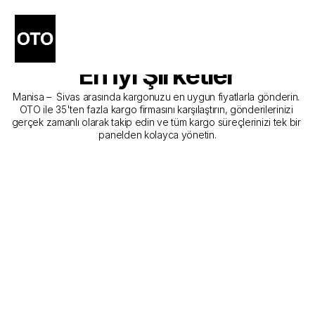
Manisa - Sivas Kargo 
Gönderim Hizmeti Sunan 
En İyi Şirketler
Manisa –  Sivas arasında kargonuzu en uygun fiyatlarla gönderin. 
OTO ile 35'ten fazla kargo firmasını karşılaştırın, gönderilerinizi 
gerçek zamanlı olarak takip edin ve tüm kargo süreçlerinizi tek bir 
panelden kolayca yönetin.