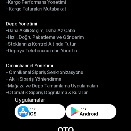
-Kargo Performans Yönetimi
- İade Yönetim Sistemi
- Kargo Faturaları Mutabakatı
-Kargo Performans Yönetimi
- Kargo Faturaları Mutabakatı
Modüller
Depo Yönetimi
-Daha Akıllı Seçim, Daha Az Çaba
Depo Yönetimi
-Hızlı, Doğru Paketleme ve Gönderim
-Daha Akıllı Seçim, Daha Az Çaba
-Stoklarınızı Kontrol Altında Tutun
-Hızlı, Doğru Paketleme ve Gönderim
-Depoyu Telefonunuzdan Yönetin
-Stoklarınızı Kontrol Altında Tutun
-Depoyu Telefonunuzdan Yönetin
Modüller
Omnichannel Yönetimi
- Omnikanal Sipariş Senkronizasyonu
Omnichannel Yönetimi
- Akıllı Sipariş Yönlendirme
- Omnikanal Sipariş Senkronizasyonu
-Mağaza ve Depo Tamamlama Uygulamaları
- Akıllı Sipariş Yönlendirme
-Otomatik Sipariş Doğrulama & Kurallar
-Mağaza ve Depo Tamamlama Uygulamaları
-Otomatik Sipariş Doğrulama & Kurallar
Uygulamalar
İndir
İndir
IOS
Android