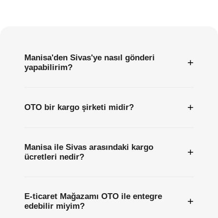
Sıkça
Sorulan
Sorular
Manisa'den Sivas'ye nasıl gönderi
+
yapabilirim?
+
OTO bir kargo şirketi midir?
Manisa ile Sivas arasındaki kargo
+
ücretleri nedir?
E-ticaret Mağazamı OTO ile entegre
+
edebilir miyim?