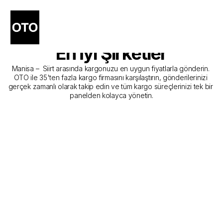
Manisa - Siirt Kargo 
Gönderim Hizmeti Sunan 
En İyi Şirketler
Manisa –  Siirt arasında kargonuzu en uygun fiyatlarla gönderin. 
OTO ile 35'ten fazla kargo firmasını karşılaştırın, gönderilerinizi 
gerçek zamanlı olarak takip edin ve tüm kargo süreçlerinizi tek bir 
panelden kolayca yönetin.