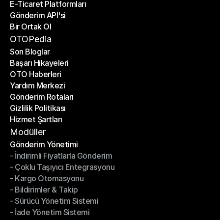
E-Ticaret Platformları
Kargo Şirketleri
Gönderim API'si
E-Ticaret Platformları
Bir Ortak Ol
Gönderim API'si
Bir Ortak Ol
OTOPedia
Son Bloglar
Başarı Hikayeleri
Son Bloglar
OTO Haberleri
Başarı Hikayeleri
Yardım Merkezi
OTO Haberleri
Gönderim Rotaları
Yardım Merkezi
Gizlilik Politikası
Gönderim Rotaları
Hizmet Şartları
Gizlilik Politikası
Hizmet Şartları
Modüller
Gönderim Yönetimi
- İndirimli Fiyatlarla Gönderim
Gönderim Yönetimi
- Çoklu Taşıyıcı Entegrasyonu
- İndirimli Fiyatlarla Gönderim
- Kargo Otomasyonu
- Çoklu Taşıyıcı Entegrasyonu
- Bildirimler & Takip
- Kargo Otomasyonu
- Sürücü Yönetim Sistemi
- Bildirimler & Takip
- İade Yönetim Sistemi
- Sürücü Yönetim Sistemi