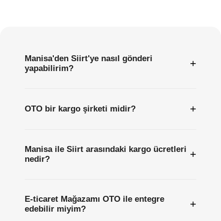
Sıkça
Sorulan
Sorular
Manisa'den Siirt'ye nasıl gönderi
+
yapabilirim?
+
OTO bir kargo şirketi midir?
Manisa ile Siirt arasındaki kargo ücretleri
+
nedir?
E-ticaret Mağazamı OTO ile entegre
+
edebilir miyim?