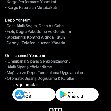
-Kargo Performans Yönetimi
- İade Yönetim Sistemi
- Kargo Faturaları Mutabakatı
-Kargo Performans Yönetimi
- Kargo Faturaları Mutabakatı
Modüller
Depo Yönetimi
-Daha Akıllı Seçim, Daha Az Çaba
Depo Yönetimi
-Hızlı, Doğru Paketleme ve Gönderim
-Daha Akıllı Seçim, Daha Az Çaba
-Stoklarınızı Kontrol Altında Tutun
-Hızlı, Doğru Paketleme ve Gönderim
-Depoyu Telefonunuzdan Yönetin
-Stoklarınızı Kontrol Altında Tutun
-Depoyu Telefonunuzdan Yönetin
Modüller
Omnichannel Yönetimi
- Omnikanal Sipariş Senkronizasyonu
Omnichannel Yönetimi
- Akıllı Sipariş Yönlendirme
- Omnikanal Sipariş Senkronizasyonu
-Mağaza ve Depo Tamamlama Uygulamaları
- Akıllı Sipariş Yönlendirme
-Otomatik Sipariş Doğrulama & Kurallar
-Mağaza ve Depo Tamamlama Uygulamaları
-Otomatik Sipariş Doğrulama & Kurallar
Uygulamalar
İndir
İndir
IOS
Android