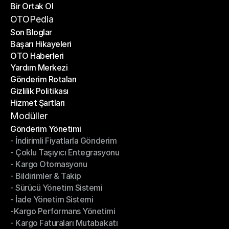
Bir Ortak Ol
Gönderim API'si
Bir Ortak Ol
OTOPedia
Son Bloglar
Başarı Hikayeleri
Son Bloglar
OTO Haberleri
Başarı Hikayeleri
Yardım Merkezi
OTO Haberleri
Gönderim Rotaları
Yardım Merkezi
Gizlilik Politikası
Gönderim Rotaları
Hizmet Şartları
Gizlilik Politikası
Hizmet Şartları
Modüller
Gönderim Yönetimi
- İndirimli Fiyatlarla Gönderim
Gönderim Yönetimi
- Çoklu Taşıyıcı Entegrasyonu
- İndirimli Fiyatlarla Gönderim
- Kargo Otomasyonu
- Çoklu Taşıyıcı Entegrasyonu
- Bildirimler & Takip
- Kargo Otomasyonu
- Sürücü Yönetim Sistemi
- Bildirimler & Takip
- İade Yönetim Sistemi
- Sürücü Yönetim Sistemi
-Kargo Performans Yönetimi
- İade Yönetim Sistemi
- Kargo Faturaları Mutabakatı
-Kargo Performans Yönetimi