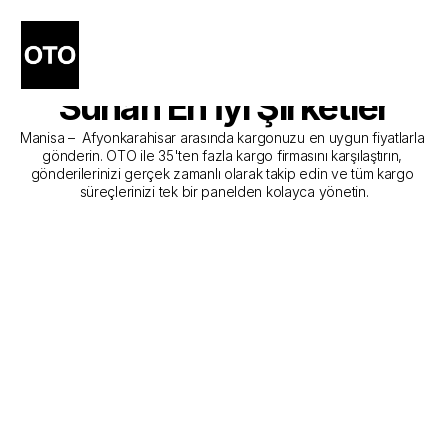
Manisa - Afyonkarahisar 
Kargo Gönderim Hizmeti 
Sunan En İyi Şirketler
Manisa –  Afyonkarahisar arasında kargonuzu en uygun fiyatlarla 
gönderin. OTO ile 35'ten fazla kargo firmasını karşılaştırın, 
gönderilerinizi gerçek zamanlı olarak takip edin ve tüm kargo 
süreçlerinizi tek bir panelden kolayca yönetin.