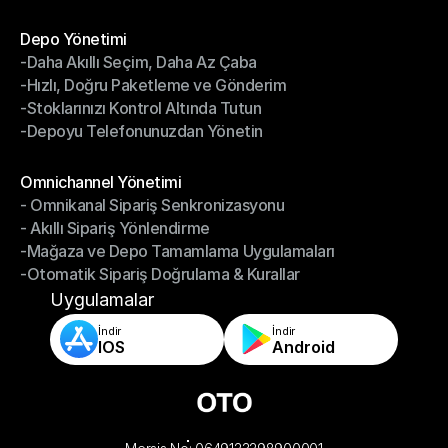
- Kargo Faturaları Mutabakatı
Modüller
Depo Yönetimi
-Daha Akıllı Seçim, Daha Az Çaba
Depo Yönetimi
-Hızlı, Doğru Paketleme ve Gönderim
-Daha Akıllı Seçim, Daha Az Çaba
-Stoklarınızı Kontrol Altında Tutun
-Hızlı, Doğru Paketleme ve Gönderim
-Depoyu Telefonunuzdan Yönetin
-Stoklarınızı Kontrol Altında Tutun
-Depoyu Telefonunuzdan Yönetin
Modüller
Omnichannel Yönetimi
- Omnikanal Sipariş Senkronizasyonu
Omnichannel Yönetimi
- Akıllı Sipariş Yönlendirme
- Omnikanal Sipariş Senkronizasyonu
-Mağaza ve Depo Tamamlama Uygulamaları
- Akıllı Sipariş Yönlendirme
-Otomatik Sipariş Doğrulama & Kurallar
-Mağaza ve Depo Tamamlama Uygulamaları
-Otomatik Sipariş Doğrulama & Kurallar
Uygulamalar
İndir
İndir
IOS
Android