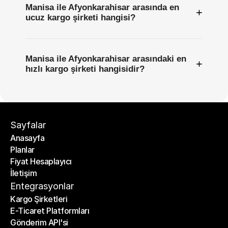
Manisa ile Afyonkarahisar arasında en
+
ucuz kargo şirketi hangisi?
Manisa ile Afyonkarahisar arasındaki en
+
hızlı kargo şirketi hangisidir?
Sayfalar
Anasayfa
Planlar
Anasayfa
Fiyat Hesaplayıcı
Planlar
İletişim
Fiyat Hesaplayıcı
İletişim
Entegrasyonlar
Kargo Şirketleri
E-Ticaret Platformları
Kargo Şirketleri
Gönderim API'si
E-Ticaret Platformları