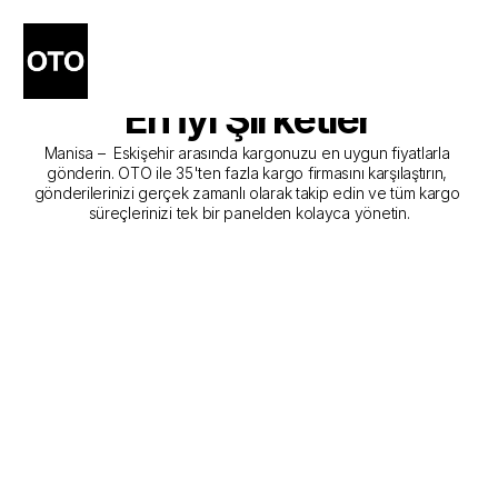
Manisa - Eskişehir Kargo 
Gönderim Hizmeti Sunan 
En İyi Şirketler
Manisa –  Eskişehir arasında kargonuzu en uygun fiyatlarla 
gönderin. OTO ile 35'ten fazla kargo firmasını karşılaştırın, 
gönderilerinizi gerçek zamanlı olarak takip edin ve tüm kargo 
süreçlerinizi tek bir panelden kolayca yönetin.