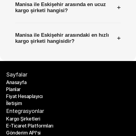
Manisa ile Eskişehir arasında en ucuz
+
kargo şirketi hangisi?
Manisa ile Eskişehir arasındaki en hızlı
+
kargo şirketi hangisidir?
Sayfalar
Anasayfa
Planlar
Anasayfa
Fiyat Hesaplayıcı
Planlar
İletişim
Fiyat Hesaplayıcı
İletişim
Entegrasyonlar
Kargo Şirketleri
E-Ticaret Platformları
Kargo Şirketleri
Gönderim API'si
E-Ticaret Platformları