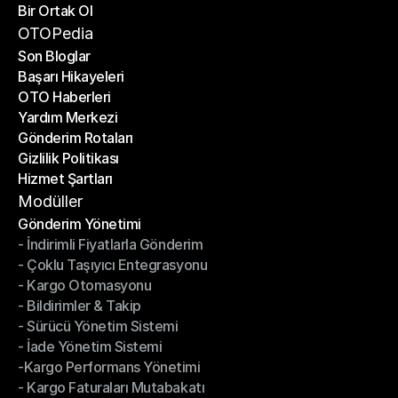
Bir Ortak Ol
Gönderim API'si
Bir Ortak Ol
OTOPedia
Son Bloglar
Başarı Hikayeleri
Son Bloglar
OTO Haberleri
Başarı Hikayeleri
Yardım Merkezi
OTO Haberleri
Gönderim Rotaları
Yardım Merkezi
Gizlilik Politikası
Gönderim Rotaları
Hizmet Şartları
Gizlilik Politikası
Hizmet Şartları
Modüller
Gönderim Yönetimi
- İndirimli Fiyatlarla Gönderim
Gönderim Yönetimi
- Çoklu Taşıyıcı Entegrasyonu
- İndirimli Fiyatlarla Gönderim
- Kargo Otomasyonu
- Çoklu Taşıyıcı Entegrasyonu
- Bildirimler & Takip
- Kargo Otomasyonu
- Sürücü Yönetim Sistemi
- Bildirimler & Takip
- İade Yönetim Sistemi
- Sürücü Yönetim Sistemi
-Kargo Performans Yönetimi
- İade Yönetim Sistemi
- Kargo Faturaları Mutabakatı
-Kargo Performans Yönetimi