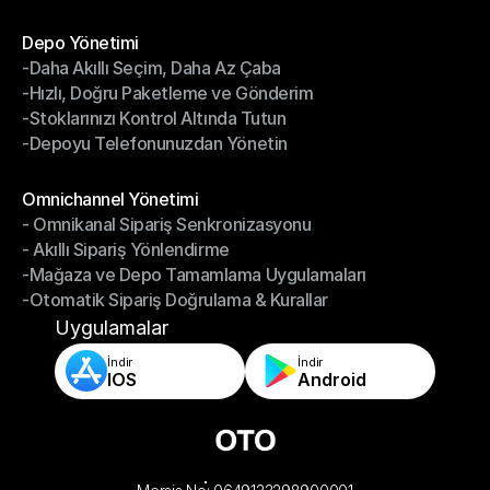
- Kargo Faturaları Mutabakatı
Modüller
Depo Yönetimi
-Daha Akıllı Seçim, Daha Az Çaba
Depo Yönetimi
-Hızlı, Doğru Paketleme ve Gönderim
-Daha Akıllı Seçim, Daha Az Çaba
-Stoklarınızı Kontrol Altında Tutun
-Hızlı, Doğru Paketleme ve Gönderim
-Depoyu Telefonunuzdan Yönetin
-Stoklarınızı Kontrol Altında Tutun
-Depoyu Telefonunuzdan Yönetin
Modüller
Omnichannel Yönetimi
- Omnikanal Sipariş Senkronizasyonu
Omnichannel Yönetimi
- Akıllı Sipariş Yönlendirme
- Omnikanal Sipariş Senkronizasyonu
-Mağaza ve Depo Tamamlama Uygulamaları
- Akıllı Sipariş Yönlendirme
-Otomatik Sipariş Doğrulama & Kurallar
-Mağaza ve Depo Tamamlama Uygulamaları
-Otomatik Sipariş Doğrulama & Kurallar
Uygulamalar
İndir
İndir
IOS
Android