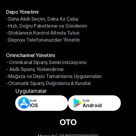
- Kargo Faturaları Mutabakatı
Modüller
Depo Yönetimi
-Daha Akıllı Seçim, Daha Az Çaba
Depo Yönetimi
-Hızlı, Doğru Paketleme ve Gönderim
-Daha Akıllı Seçim, Daha Az Çaba
-Stoklarınızı Kontrol Altında Tutun
-Hızlı, Doğru Paketleme ve Gönderim
-Depoyu Telefonunuzdan Yönetin
-Stoklarınızı Kontrol Altında Tutun
-Depoyu Telefonunuzdan Yönetin
Modüller
Omnichannel Yönetimi
- Omnikanal Sipariş Senkronizasyonu
Omnichannel Yönetimi
- Akıllı Sipariş Yönlendirme
- Omnikanal Sipariş Senkronizasyonu
-Mağaza ve Depo Tamamlama Uygulamaları
- Akıllı Sipariş Yönlendirme
-Otomatik Sipariş Doğrulama & Kurallar
-Mağaza ve Depo Tamamlama Uygulamaları
-Otomatik Sipariş Doğrulama & Kurallar
Uygulamalar
İndir
İndir
IOS
Android