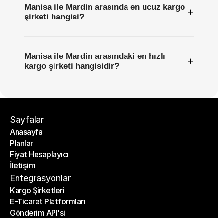
Manisa ile Mardin arasında en ucuz kargo
+
şirketi hangisi?
Manisa ile Mardin arasındaki en hızlı
+
kargo şirketi hangisidir?
Sayfalar
Anasayfa
Planlar
Anasayfa
Fiyat Hesaplayıcı
Planlar
İletişim
Fiyat Hesaplayıcı
İletişim
Entegrasyonlar
Kargo Şirketleri
E-Ticaret Platformları
Kargo Şirketleri
Gönderim API'si
E-Ticaret Platformları