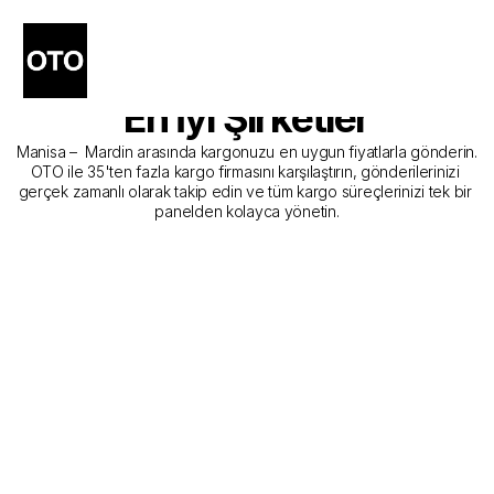
Manisa - Mardin Kargo 
Gönderim Hizmeti Sunan 
En İyi Şirketler
Manisa –  Mardin arasında kargonuzu en uygun fiyatlarla gönderin. 
OTO ile 35'ten fazla kargo firmasını karşılaştırın, gönderilerinizi 
gerçek zamanlı olarak takip edin ve tüm kargo süreçlerinizi tek bir 
panelden kolayca yönetin.