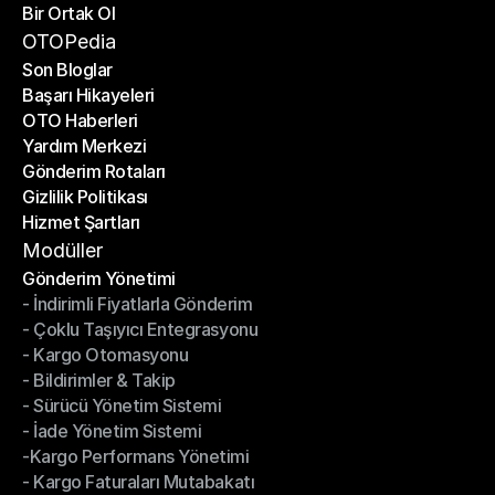
Bir Ortak Ol
Gönderim API'si
Bir Ortak Ol
OTOPedia
Son Bloglar
Başarı Hikayeleri
Son Bloglar
OTO Haberleri
Başarı Hikayeleri
Yardım Merkezi
OTO Haberleri
Gönderim Rotaları
Yardım Merkezi
Gizlilik Politikası
Gönderim Rotaları
Hizmet Şartları
Gizlilik Politikası
Hizmet Şartları
Modüller
Gönderim Yönetimi
- İndirimli Fiyatlarla Gönderim
Gönderim Yönetimi
- Çoklu Taşıyıcı Entegrasyonu
- İndirimli Fiyatlarla Gönderim
- Kargo Otomasyonu
- Çoklu Taşıyıcı Entegrasyonu
- Bildirimler & Takip
- Kargo Otomasyonu
- Sürücü Yönetim Sistemi
- Bildirimler & Takip
- İade Yönetim Sistemi
- Sürücü Yönetim Sistemi
-Kargo Performans Yönetimi
- İade Yönetim Sistemi
- Kargo Faturaları Mutabakatı
-Kargo Performans Yönetimi