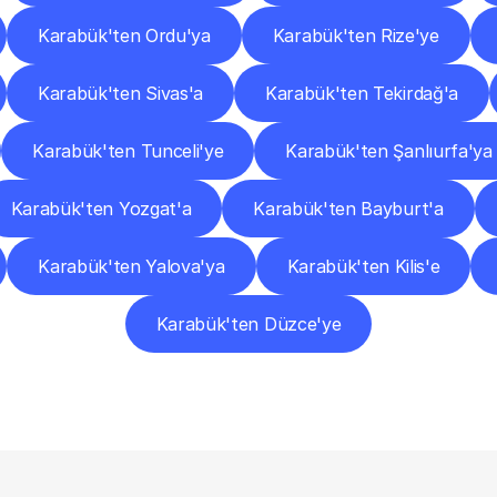
Karabük'ten Ordu'ya
Karabük'ten Rize'ye
Karabük'ten Sivas'a
Karabük'ten Tekirdağ'a
Karabük'ten Tunceli'ye
Karabük'ten Şanlıurfa'ya
Karabük'ten Yozgat'a
Karabük'ten Bayburt'a
Karabük'ten Yalova'ya
Karabük'ten Kilis'e
Karabük'ten Düzce'ye
Sıkça
Sorulan
Sorular
Başlamadan
Önce
Bilmeniz
Gereken
Her
Şey