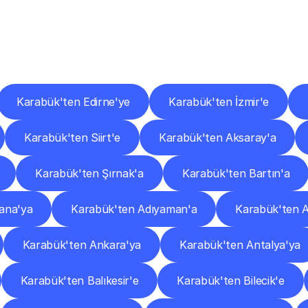
er
Şehirlere
Teslimat
Nokta
Diğer
şehirlerden
faaliyet
gösteren
teslimat
hizmetlerini
keşfedin.
Karabük'ten Edirne'ye
Karabük'ten İzmir'e
Karabük'ten Siirt'e
Karabük'ten Aksaray'a
Karabük'ten Şırnak'a
Karabük'ten Bartın'a
ana'ya
Karabük'ten Adıyaman'a
Karabük'ten A
Karabük'ten Ankara'ya
Karabük'ten Antalya'ya
Karabük'ten Balıkesir'e
Karabük'ten Bilecik'e