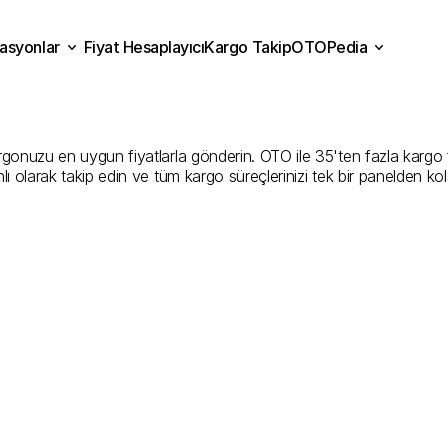
asyonlar
Fiyat Hesaplayıcı
Kargo Takip
OTOPedia
guldak
Kargo
Gönderim
Fiyat Hesaplayıcı
Kargo Takip
grasyonlar
OTOPedia
En
İyi
Şirketler
nuzu en uygun fiyatlarla gönderin. OTO ile 35'ten fazla kargo firma
ı olarak takip edin ve tüm kargo süreçlerinizi tek bir panelden ko