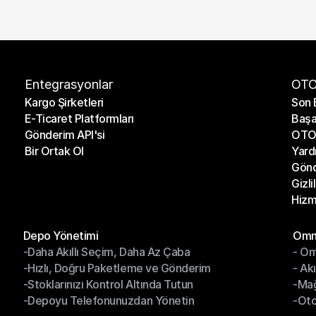
Entegrasyonlar
OTO
Kargo Şirketleri
Son 
E-Ticaret Platformları
Başa
Kargo Şirketleri
Son 
Gönderim API'si
OTO 
E-Ticaret Platformları
Başa
Bir Ortak Ol
Yard
Gönderim API'si
OTO 
Gönd
Bir Ortak Ol
Yard
Gizli
Gönd
Hizm
Gizli
Hizm
Modüller
Mod
Depo Yönetimi
Omni
-Daha Akıllı Seçim, Daha Az Çaba
- Om
Depo Yönetimi
Omn
-Hızlı, Doğru Paketleme ve Gönderim
- Ak
-Daha Akıllı Seçim, Daha Az Çaba
- O
-Stoklarınızı Kontrol Altında Tutun
-Ma
-Hızlı, Doğru Paketleme ve Gönderim
- Ak
-Depoyu Telefonunuzdan Yönetin
-Oto
-Stoklarınızı Kontrol Altında Tutun
-Ma