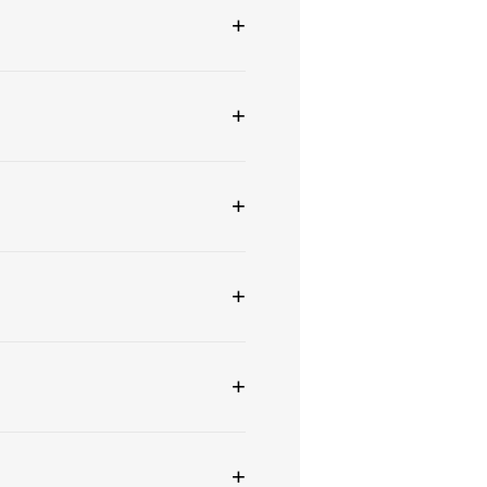
+
+
+
+
+
+