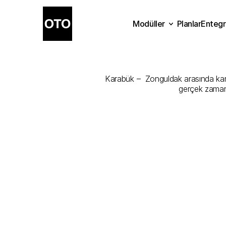
Modüller
Planlar
Entegr
Karabük
-
Zon
Planlar
Modüller
Ente
Karabük –  Zonguldak arasında kargo
gerçek zamanl