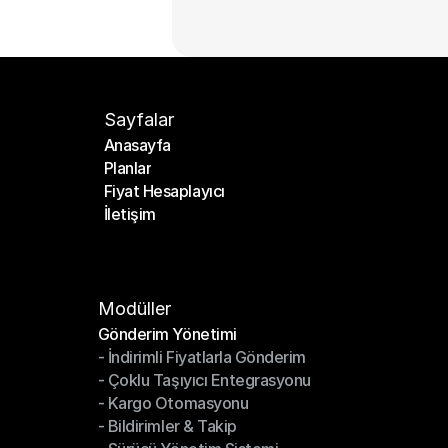
Sayfalar
Anasayfa
Planlar
Anasayfa
Fiyat Hesaplayıcı
Planlar
İletişim
Fiyat Hesaplayıcı
İletişim
Modüller
Gönderim Yönetimi
- İndirimli Fiyatlarla Gönderim
Gönderim Yönetimi
- Çoklu Taşıyıcı Entegrasyonu
- İndirimli Fiyatlarla Gönderim
- Kargo Otomasyonu
- Çoklu Taşıyıcı Entegrasyonu
- Bildirimler & Takip
- Kargo Otomasyonu