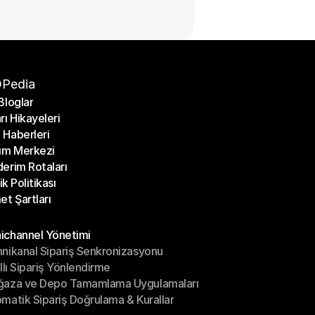
Pedia
Bloglar
rı Hikayeleri
Bloglar
Haberleri
rı Hikayeleri
ım Merkezi
Haberleri
erim Rotaları
ım Merkezi
lik Politikası
erim Rotaları
et Şartları
lik Politikası
et Şartları
üller
channel Yönetimi
nikanal Sipariş Senkronizasyonu
ichannel Yönetimi
ıllı Sipariş Yönlendirme
mnikanal Sipariş Senkronizasyonu
ğaza ve Depo Tamamlama Uygulamaları
ıllı Sipariş Yönlendirme
matik Sipariş Doğrulama & Kurallar
ğaza ve Depo Tamamlama Uygulamaları