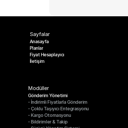
Sayfalar
Anasayfa
Planlar
Anasayfa
Fiyat Hesaplayıcı
Planlar
İletişim
Fiyat Hesaplayıcı
İletişim
Modüller
Gönderim Yönetimi
- İndirimli Fiyatlarla Gönderim
Gönderim Yönetimi
- Çoklu Taşıyıcı Entegrasyonu
- İndirimli Fiyatlarla Gönderim
- Kargo Otomasyonu
- Çoklu Taşıyıcı Entegrasyonu
- Bildirimler & Takip
- Kargo Otomasyonu