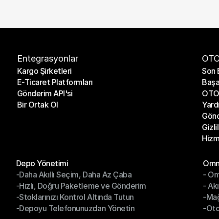
Entegrasyonlar
OTO
Kargo Şirketleri
Son 
E-Ticaret Platformları
Başa
Kargo Şirketleri
Son 
Gönderim API'si
OTO 
E-Ticaret Platformları
Başa
Bir Ortak Ol
Yard
Gönderim API'si
OTO 
Gönd
Bir Ortak Ol
Yard
Gizli
Gönd
Hizm
Gizli
Hizm
Modüller
Mod
Depo Yönetimi
Omni
-Daha Akıllı Seçim, Daha Az Çaba
- Om
Depo Yönetimi
Omn
-Hızlı, Doğru Paketleme ve Gönderim
- Ak
-Daha Akıllı Seçim, Daha Az Çaba
- O
-Stoklarınızı Kontrol Altında Tutun
-Ma
-Hızlı, Doğru Paketleme ve Gönderim
- Ak
-Depoyu Telefonunuzdan Yönetin
-Oto
-Stoklarınızı Kontrol Altında Tutun
-Ma