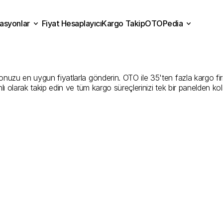
asyonlar
Fiyat Hesaplayıcı
Kargo Takip
OTOPedia
rdin
Kargo
Gönderim
Hiz
Fiyat Hesaplayıcı
Kargo Takip
grasyonlar
OTOPedia
İyi
Şirketler
zu en uygun fiyatlarla gönderin. OTO ile 35'ten fazla kargo firması
ı olarak takip edin ve tüm kargo süreçlerinizi tek bir panelden ko