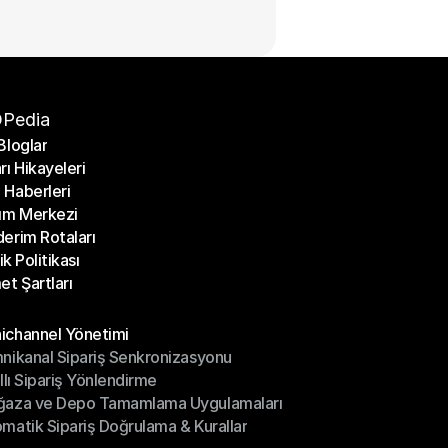
Pedia
Bloglar
rı Hikayeleri
Bloglar
Haberleri
rı Hikayeleri
ım Merkezi
Haberleri
erim Rotaları
ım Merkezi
lik Politikası
erim Rotaları
et Şartları
lik Politikası
et Şartları
üller
channel Yönetimi
nikanal Sipariş Senkronizasyonu
ichannel Yönetimi
ıllı Sipariş Yönlendirme
mnikanal Sipariş Senkronizasyonu
ğaza ve Depo Tamamlama Uygulamaları
ıllı Sipariş Yönlendirme
matik Sipariş Doğrulama & Kurallar
ğaza ve Depo Tamamlama Uygulamaları