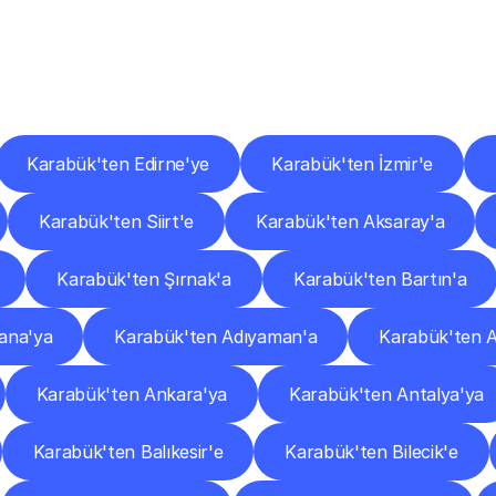
er
Şehirlere
Teslimat
Nokta
Diğer
şehirlerden
faaliyet
gösteren
teslimat
hizmetlerini
keşfedin.
Karabük'ten Edirne'ye
Karabük'ten İzmir'e
Karabük'ten Siirt'e
Karabük'ten Aksaray'a
Karabük'ten Şırnak'a
Karabük'ten Bartın'a
ana'ya
Karabük'ten Adıyaman'a
Karabük'ten A
Karabük'ten Ankara'ya
Karabük'ten Antalya'ya
Karabük'ten Balıkesir'e
Karabük'ten Bilecik'e