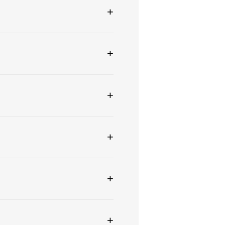
+
+
+
+
+
+