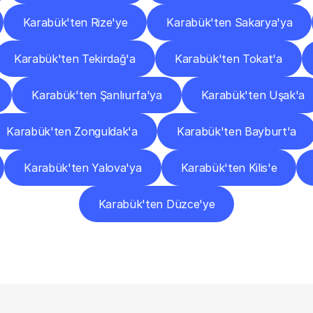
Karabük'ten Rize'ye
Karabük'ten Sakarya'ya
Karabük'ten Tekirdağ'a
Karabük'ten Tokat'a
Karabük'ten Şanlıurfa'ya
Karabük'ten Uşak'a
Karabük'ten Zonguldak'a
Karabük'ten Bayburt'a
Karabük'ten Yalova'ya
Karabük'ten Kilis'e
Karabük'ten Düzce'ye
Sıkça
Sorulan
Sorular
Başlamadan
Önce
Bilmeniz
Gereken
Her
Şey