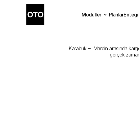
Modüller
Planlar
Entegr
Karabük
-
Ma
Planlar
Modüller
Ente
Karabük –  Mardin arasında kargonu
gerçek zamanl