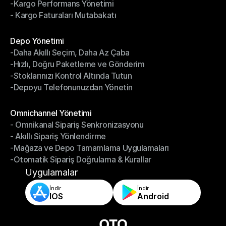
-Kargo Performans Yönetimi
- İade Yönetim Sistemi
- Kargo Faturaları Mutabakatı
-Kargo Performans Yönetimi
- Kargo Faturaları Mutabakatı
Modüller
Depo Yönetimi
-Daha Akıllı Seçim, Daha Az Çaba
Depo Yönetimi
-Hızlı, Doğru Paketleme ve Gönderim
-Daha Akıllı Seçim, Daha Az Çaba
-Stoklarınızı Kontrol Altında Tutun
-Hızlı, Doğru Paketleme ve Gönderim
-Depoyu Telefonunuzdan Yönetin
-Stoklarınızı Kontrol Altında Tutun
-Depoyu Telefonunuzdan Yönetin
Modüller
Omnichannel Yönetimi
- Omnikanal Sipariş Senkronizasyonu
Omnichannel Yönetimi
- Akıllı Sipariş Yönlendirme
- Omnikanal Sipariş Senkronizasyonu
-Mağaza ve Depo Tamamlama Uygulamaları
- Akıllı Sipariş Yönlendirme
-Otomatik Sipariş Doğrulama & Kurallar
-Mağaza ve Depo Tamamlama Uygulamaları
-Otomatik Sipariş Doğrulama & Kurallar
Uygulamalar
İndir
İndir
IOS
Android