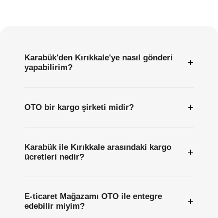
Sıkça
Sorulan
Sorular
Karabük'den Kırıkkale'ye nasıl gönderi
+
yapabilirim?
+
OTO bir kargo şirketi midir?
Karabük ile Kırıkkale arasındaki kargo
+
ücretleri nedir?
E-ticaret Mağazamı OTO ile entegre
+
edebilir miyim?