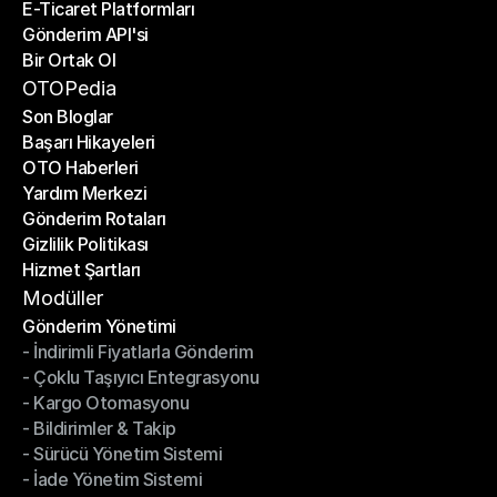
E-Ticaret Platformları
Kargo Şirketleri
Gönderim API'si
E-Ticaret Platformları
Bir Ortak Ol
Gönderim API'si
Bir Ortak Ol
OTOPedia
Son Bloglar
Başarı Hikayeleri
Son Bloglar
OTO Haberleri
Başarı Hikayeleri
Yardım Merkezi
OTO Haberleri
Gönderim Rotaları
Yardım Merkezi
Gizlilik Politikası
Gönderim Rotaları
Hizmet Şartları
Gizlilik Politikası
Hizmet Şartları
Modüller
Gönderim Yönetimi
- İndirimli Fiyatlarla Gönderim
Gönderim Yönetimi
- Çoklu Taşıyıcı Entegrasyonu
- İndirimli Fiyatlarla Gönderim
- Kargo Otomasyonu
- Çoklu Taşıyıcı Entegrasyonu
- Bildirimler & Takip
- Kargo Otomasyonu
- Sürücü Yönetim Sistemi
- Bildirimler & Takip
- İade Yönetim Sistemi
- Sürücü Yönetim Sistemi