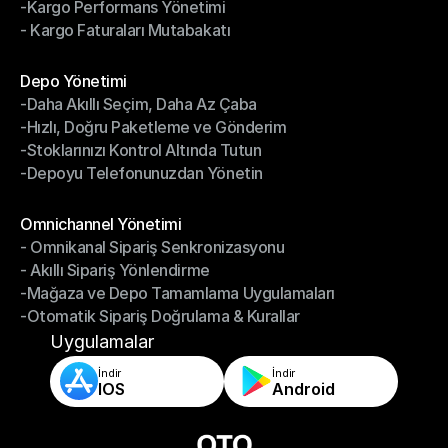
-Kargo Performans Yönetimi
- İade Yönetim Sistemi
- Kargo Faturaları Mutabakatı
-Kargo Performans Yönetimi
- Kargo Faturaları Mutabakatı
Modüller
Depo Yönetimi
-Daha Akıllı Seçim, Daha Az Çaba
Depo Yönetimi
-Hızlı, Doğru Paketleme ve Gönderim
-Daha Akıllı Seçim, Daha Az Çaba
-Stoklarınızı Kontrol Altında Tutun
-Hızlı, Doğru Paketleme ve Gönderim
-Depoyu Telefonunuzdan Yönetin
-Stoklarınızı Kontrol Altında Tutun
-Depoyu Telefonunuzdan Yönetin
Modüller
Omnichannel Yönetimi
- Omnikanal Sipariş Senkronizasyonu
Omnichannel Yönetimi
- Akıllı Sipariş Yönlendirme
- Omnikanal Sipariş Senkronizasyonu
-Mağaza ve Depo Tamamlama Uygulamaları
- Akıllı Sipariş Yönlendirme
-Otomatik Sipariş Doğrulama & Kurallar
-Mağaza ve Depo Tamamlama Uygulamaları
-Otomatik Sipariş Doğrulama & Kurallar
Uygulamalar
İndir
İndir
IOS
Android