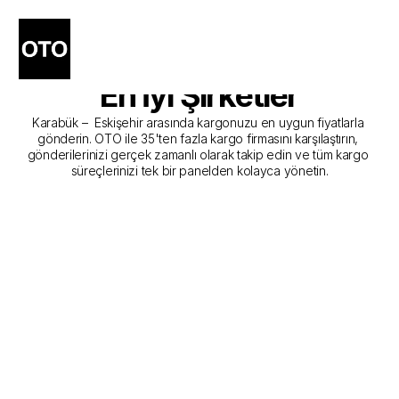
Karabük - Eskişehir Kargo 
Gönderim Hizmeti Sunan 
En İyi Şirketler
Karabük –  Eskişehir arasında kargonuzu en uygun fiyatlarla 
gönderin. OTO ile 35'ten fazla kargo firmasını karşılaştırın, 
gönderilerinizi gerçek zamanlı olarak takip edin ve tüm kargo 
süreçlerinizi tek bir panelden kolayca yönetin.