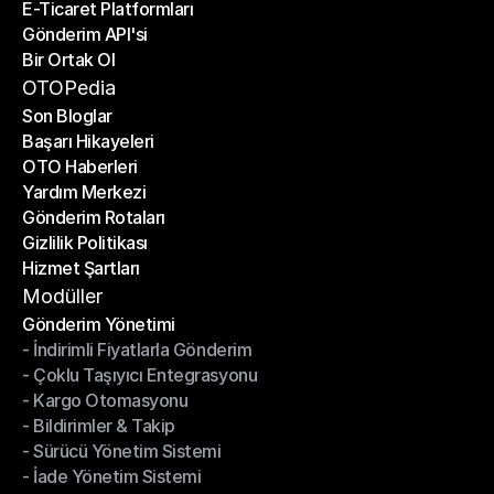
E-Ticaret Platformları
Kargo Şirketleri
Gönderim API'si
E-Ticaret Platformları
Bir Ortak Ol
Gönderim API'si
Bir Ortak Ol
OTOPedia
Son Bloglar
Başarı Hikayeleri
Son Bloglar
OTO Haberleri
Başarı Hikayeleri
Yardım Merkezi
OTO Haberleri
Gönderim Rotaları
Yardım Merkezi
Gizlilik Politikası
Gönderim Rotaları
Hizmet Şartları
Gizlilik Politikası
Hizmet Şartları
Modüller
Gönderim Yönetimi
- İndirimli Fiyatlarla Gönderim
Gönderim Yönetimi
- Çoklu Taşıyıcı Entegrasyonu
- İndirimli Fiyatlarla Gönderim
- Kargo Otomasyonu
- Çoklu Taşıyıcı Entegrasyonu
- Bildirimler & Takip
- Kargo Otomasyonu
- Sürücü Yönetim Sistemi
- Bildirimler & Takip
- İade Yönetim Sistemi
- Sürücü Yönetim Sistemi