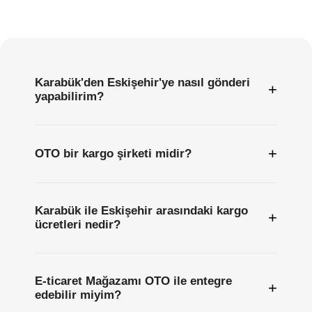
Sıkça
Sorulan
Sorular
Karabük'den Eskişehir'ye nasıl gönderi
+
yapabilirim?
+
OTO bir kargo şirketi midir?
Karabük ile Eskişehir arasındaki kargo
+
ücretleri nedir?
E-ticaret Mağazamı OTO ile entegre
+
edebilir miyim?