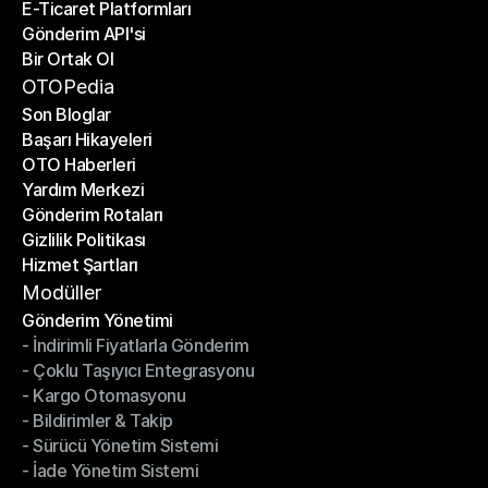
E-Ticaret Platformları
Kargo Şirketleri
Gönderim API'si
E-Ticaret Platformları
Bir Ortak Ol
Gönderim API'si
Bir Ortak Ol
OTOPedia
Son Bloglar
Başarı Hikayeleri
Son Bloglar
OTO Haberleri
Başarı Hikayeleri
Yardım Merkezi
OTO Haberleri
Gönderim Rotaları
Yardım Merkezi
Gizlilik Politikası
Gönderim Rotaları
Hizmet Şartları
Gizlilik Politikası
Hizmet Şartları
Modüller
Gönderim Yönetimi
- İndirimli Fiyatlarla Gönderim
Gönderim Yönetimi
- Çoklu Taşıyıcı Entegrasyonu
- İndirimli Fiyatlarla Gönderim
- Kargo Otomasyonu
- Çoklu Taşıyıcı Entegrasyonu
- Bildirimler & Takip
- Kargo Otomasyonu
- Sürücü Yönetim Sistemi
- Bildirimler & Takip
- İade Yönetim Sistemi
- Sürücü Yönetim Sistemi