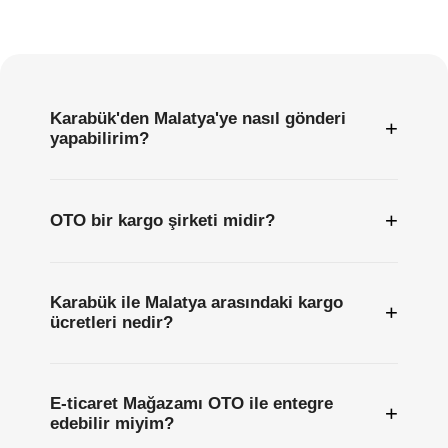
Sıkça
Sorulan
Sorular
Karabük'den Malatya'ye nasıl gönderi
+
yapabilirim?
+
OTO bir kargo şirketi midir?
Karabük ile Malatya arasındaki kargo
+
ücretleri nedir?
E-ticaret Mağazamı OTO ile entegre
+
edebilir miyim?