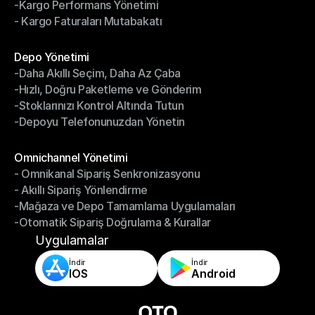
-Kargo Performans Yönetimi
- İade Yönetim Sistemi
- Kargo Faturaları Mutabakatı
-Kargo Performans Yönetimi
- Kargo Faturaları Mutabakatı
Modüller
Depo Yönetimi
-Daha Akıllı Seçim, Daha Az Çaba
Depo Yönetimi
-Hızlı, Doğru Paketleme ve Gönderim
-Daha Akıllı Seçim, Daha Az Çaba
-Stoklarınızı Kontrol Altında Tutun
-Hızlı, Doğru Paketleme ve Gönderim
-Depoyu Telefonunuzdan Yönetin
-Stoklarınızı Kontrol Altında Tutun
-Depoyu Telefonunuzdan Yönetin
Modüller
Omnichannel Yönetimi
- Omnikanal Sipariş Senkronizasyonu
Omnichannel Yönetimi
- Akıllı Sipariş Yönlendirme
- Omnikanal Sipariş Senkronizasyonu
-Mağaza ve Depo Tamamlama Uygulamaları
- Akıllı Sipariş Yönlendirme
-Otomatik Sipariş Doğrulama & Kurallar
-Mağaza ve Depo Tamamlama Uygulamaları
-Otomatik Sipariş Doğrulama & Kurallar
Uygulamalar
İndir
İndir
IOS
Android