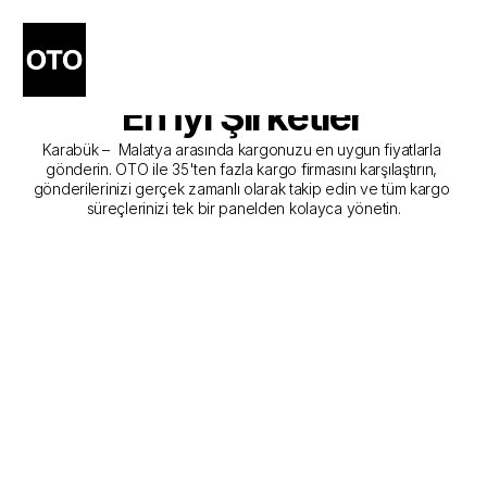
Karabük - Malatya Kargo 
Gönderim Hizmeti Sunan 
En İyi Şirketler
Karabük –  Malatya arasında kargonuzu en uygun fiyatlarla 
gönderin. OTO ile 35'ten fazla kargo firmasını karşılaştırın, 
gönderilerinizi gerçek zamanlı olarak takip edin ve tüm kargo 
süreçlerinizi tek bir panelden kolayca yönetin.