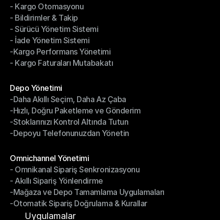
- Kargo Otomasyonu
- Çoklu Taşıyıcı Entegrasyonu
- Bildirimler & Takip
- Kargo Otomasyonu
- Sürücü Yönetim Sistemi
- Bildirimler & Takip
- İade Yönetim Sistemi
- Sürücü Yönetim Sistemi
-Kargo Performans Yönetimi
- İade Yönetim Sistemi
- Kargo Faturaları Mutabakatı
-Kargo Performans Yönetimi
- Kargo Faturaları Mutabakatı
Modüller
Depo Yönetimi
-Daha Akıllı Seçim, Daha Az Çaba
Depo Yönetimi
-Hızlı, Doğru Paketleme ve Gönderim
-Daha Akıllı Seçim, Daha Az Çaba
-Stoklarınızı Kontrol Altında Tutun
-Hızlı, Doğru Paketleme ve Gönderim
-Depoyu Telefonunuzdan Yönetin
-Stoklarınızı Kontrol Altında Tutun
-Depoyu Telefonunuzdan Yönetin
Modüller
Omnichannel Yönetimi
- Omnikanal Sipariş Senkronizasyonu
Omnichannel Yönetimi
- Akıllı Sipariş Yönlendirme
- Omnikanal Sipariş Senkronizasyonu
-Mağaza ve Depo Tamamlama Uygulamaları
- Akıllı Sipariş Yönlendirme
-Otomatik Sipariş Doğrulama & Kurallar
-Mağaza ve Depo Tamamlama Uygulamaları
-Otomatik Sipariş Doğrulama & Kurallar
Uygulamalar