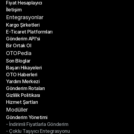
Fiyat Hesaplayıcı
Planlar
İletişim
Fiyat Hesaplayıcı
İletişim
Entegrasyonlar
Kargo Şirketleri
E-Ticaret Platformları
Kargo Şirketleri
Gönderim API'si
E-Ticaret Platformları
Bir Ortak Ol
Gönderim API'si
Bir Ortak Ol
OTOPedia
Son Bloglar
Başarı Hikayeleri
Son Bloglar
OTO Haberleri
Başarı Hikayeleri
Yardım Merkezi
OTO Haberleri
Gönderim Rotaları
Yardım Merkezi
Gizlilik Politikası
Gönderim Rotaları
Hizmet Şartları
Gizlilik Politikası
Hizmet Şartları
Modüller
Gönderim Yönetimi
- İndirimli Fiyatlarla Gönderim
Gönderim Yönetimi
- Çoklu Taşıyıcı Entegrasyonu
- İndirimli Fiyatlarla Gönderim