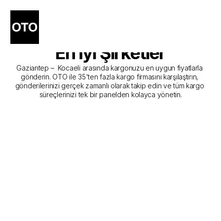
Gaziantep - Kocaeli Kargo 
Gönderim Hizmeti Sunan 
En İyi Şirketler
Gaziantep –  Kocaeli arasında kargonuzu en uygun fiyatlarla 
gönderin. OTO ile 35'ten fazla kargo firmasını karşılaştırın, 
gönderilerinizi gerçek zamanlı olarak takip edin ve tüm kargo 
süreçlerinizi tek bir panelden kolayca yönetin.