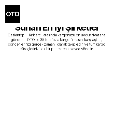
Gaziantep - Kırklareli 
Kargo Gönderim Hizmeti 
Sunan En İyi Şirketler
Gaziantep –  Kırklareli arasında kargonuzu en uygun fiyatlarla 
gönderin. OTO ile 35'ten fazla kargo firmasını karşılaştırın, 
gönderilerinizi gerçek zamanlı olarak takip edin ve tüm kargo 
süreçlerinizi tek bir panelden kolayca yönetin.