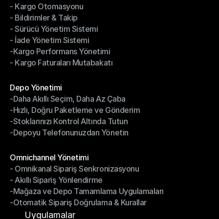
- Kargo Otomasyonu
- Çoklu Taşıyıcı Entegrasyonu
- Bildirimler & Takip
- Kargo Otomasyonu
- Sürücü Yönetim Sistemi
- Bildirimler & Takip
- İade Yönetim Sistemi
- Sürücü Yönetim Sistemi
-Kargo Performans Yönetimi
- İade Yönetim Sistemi
- Kargo Faturaları Mutabakatı
-Kargo Performans Yönetimi
- Kargo Faturaları Mutabakatı
Modüller
Depo Yönetimi
-Daha Akıllı Seçim, Daha Az Çaba
Depo Yönetimi
-Hızlı, Doğru Paketleme ve Gönderim
-Daha Akıllı Seçim, Daha Az Çaba
-Stoklarınızı Kontrol Altında Tutun
-Hızlı, Doğru Paketleme ve Gönderim
-Depoyu Telefonunuzdan Yönetin
-Stoklarınızı Kontrol Altında Tutun
-Depoyu Telefonunuzdan Yönetin
Modüller
Omnichannel Yönetimi
- Omnikanal Sipariş Senkronizasyonu
Omnichannel Yönetimi
- Akıllı Sipariş Yönlendirme
- Omnikanal Sipariş Senkronizasyonu
-Mağaza ve Depo Tamamlama Uygulamaları
- Akıllı Sipariş Yönlendirme
-Otomatik Sipariş Doğrulama & Kurallar
-Mağaza ve Depo Tamamlama Uygulamaları
-Otomatik Sipariş Doğrulama & Kurallar
Uygulamalar