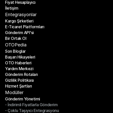
Fiyat Hesaplayıcı
Planlar
İletişim
Fiyat Hesaplayıcı
İletişim
Entegrasyonlar
Kargo Şirketleri
E-Ticaret Platformları
Kargo Şirketleri
Gönderim API'si
E-Ticaret Platformları
Bir Ortak Ol
Gönderim API'si
Bir Ortak Ol
OTOPedia
Son Bloglar
Başarı Hikayeleri
Son Bloglar
OTO Haberleri
Başarı Hikayeleri
Yardım Merkezi
OTO Haberleri
Gönderim Rotaları
Yardım Merkezi
Gizlilik Politikası
Gönderim Rotaları
Hizmet Şartları
Gizlilik Politikası
Hizmet Şartları
Modüller
Gönderim Yönetimi
- İndirimli Fiyatlarla Gönderim
Gönderim Yönetimi
- Çoklu Taşıyıcı Entegrasyonu
- İndirimli Fiyatlarla Gönderim