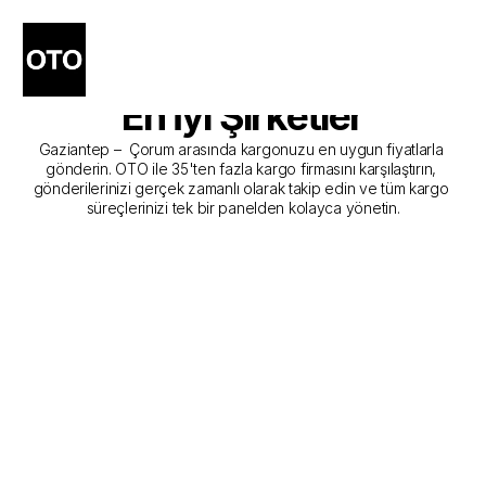
Gaziantep - Çorum Kargo 
Gönderim Hizmeti Sunan 
En İyi Şirketler
Gaziantep –  Çorum arasında kargonuzu en uygun fiyatlarla 
gönderin. OTO ile 35'ten fazla kargo firmasını karşılaştırın, 
gönderilerinizi gerçek zamanlı olarak takip edin ve tüm kargo 
süreçlerinizi tek bir panelden kolayca yönetin.