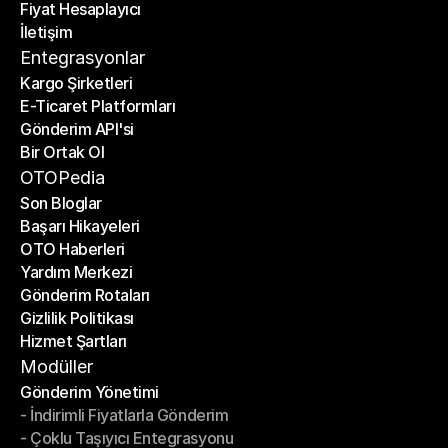
Fiyat Hesaplayıcı
Planlar
İletişim
Fiyat Hesaplayıcı
İletişim
Entegrasyonlar
Kargo Şirketleri
E-Ticaret Platformları
Kargo Şirketleri
Gönderim API'si
E-Ticaret Platformları
Bir Ortak Ol
Gönderim API'si
Bir Ortak Ol
OTOPedia
Son Bloglar
Başarı Hikayeleri
Son Bloglar
OTO Haberleri
Başarı Hikayeleri
Yardım Merkezi
OTO Haberleri
Gönderim Rotaları
Yardım Merkezi
Gizlilik Politikası
Gönderim Rotaları
Hizmet Şartları
Gizlilik Politikası
Hizmet Şartları
Modüller
Gönderim Yönetimi
- İndirimli Fiyatlarla Gönderim
Gönderim Yönetimi
- Çoklu Taşıyıcı Entegrasyonu
- İndirimli Fiyatlarla Gönderim