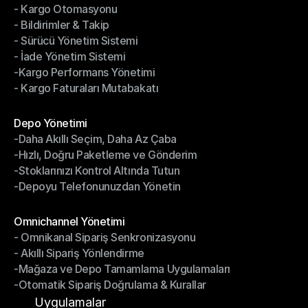
- Kargo Otomasyonu
- Çoklu Taşıyıcı Entegrasyonu
- Bildirimler & Takip
- Kargo Otomasyonu
- Sürücü Yönetim Sistemi
- Bildirimler & Takip
- İade Yönetim Sistemi
- Sürücü Yönetim Sistemi
-Kargo Performans Yönetimi
- İade Yönetim Sistemi
- Kargo Faturaları Mutabakatı
-Kargo Performans Yönetimi
- Kargo Faturaları Mutabakatı
Modüller
Depo Yönetimi
-Daha Akıllı Seçim, Daha Az Çaba
Depo Yönetimi
-Hızlı, Doğru Paketleme ve Gönderim
-Daha Akıllı Seçim, Daha Az Çaba
-Stoklarınızı Kontrol Altında Tutun
-Hızlı, Doğru Paketleme ve Gönderim
-Depoyu Telefonunuzdan Yönetin
-Stoklarınızı Kontrol Altında Tutun
-Depoyu Telefonunuzdan Yönetin
Modüller
Omnichannel Yönetimi
- Omnikanal Sipariş Senkronizasyonu
Omnichannel Yönetimi
- Akıllı Sipariş Yönlendirme
- Omnikanal Sipariş Senkronizasyonu
-Mağaza ve Depo Tamamlama Uygulamaları
- Akıllı Sipariş Yönlendirme
-Otomatik Sipariş Doğrulama & Kurallar
-Mağaza ve Depo Tamamlama Uygulamaları
-Otomatik Sipariş Doğrulama & Kurallar
Uygulamalar