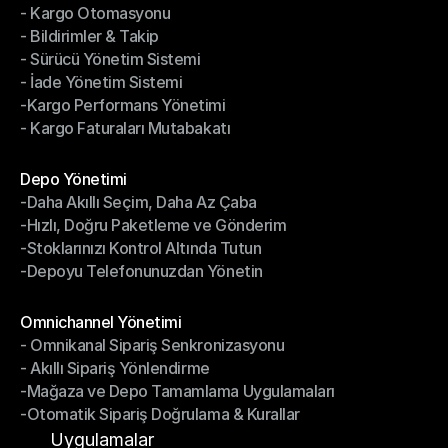
- Kargo Otomasyonu
- Çoklu Taşıyıcı Entegrasyonu
- Bildirimler & Takip
- Kargo Otomasyonu
- Sürücü Yönetim Sistemi
- Bildirimler & Takip
- İade Yönetim Sistemi
- Sürücü Yönetim Sistemi
-Kargo Performans Yönetimi
- İade Yönetim Sistemi
- Kargo Faturaları Mutabakatı
-Kargo Performans Yönetimi
- Kargo Faturaları Mutabakatı
Modüller
Depo Yönetimi
-Daha Akıllı Seçim, Daha Az Çaba
Depo Yönetimi
-Hızlı, Doğru Paketleme ve Gönderim
-Daha Akıllı Seçim, Daha Az Çaba
-Stoklarınızı Kontrol Altında Tutun
-Hızlı, Doğru Paketleme ve Gönderim
-Depoyu Telefonunuzdan Yönetin
-Stoklarınızı Kontrol Altında Tutun
-Depoyu Telefonunuzdan Yönetin
Modüller
Omnichannel Yönetimi
- Omnikanal Sipariş Senkronizasyonu
Omnichannel Yönetimi
- Akıllı Sipariş Yönlendirme
- Omnikanal Sipariş Senkronizasyonu
-Mağaza ve Depo Tamamlama Uygulamaları
- Akıllı Sipariş Yönlendirme
-Otomatik Sipariş Doğrulama & Kurallar
-Mağaza ve Depo Tamamlama Uygulamaları
-Otomatik Sipariş Doğrulama & Kurallar
Uygulamalar