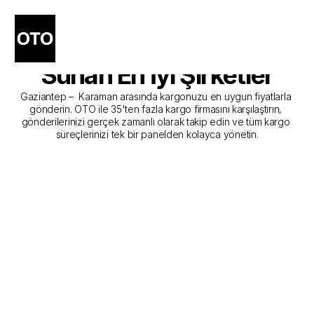
Gaziantep - Karaman 
Kargo Gönderim Hizmeti 
Sunan En İyi Şirketler
Gaziantep –  Karaman arasında kargonuzu en uygun fiyatlarla 
gönderin. OTO ile 35'ten fazla kargo firmasını karşılaştırın, 
gönderilerinizi gerçek zamanlı olarak takip edin ve tüm kargo 
süreçlerinizi tek bir panelden kolayca yönetin.