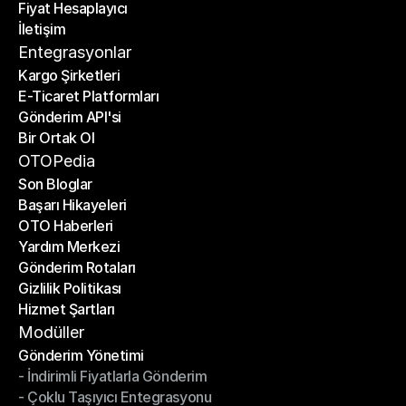
Fiyat Hesaplayıcı
Planlar
İletişim
Fiyat Hesaplayıcı
İletişim
Entegrasyonlar
Kargo Şirketleri
E-Ticaret Platformları
Kargo Şirketleri
Gönderim API'si
E-Ticaret Platformları
Bir Ortak Ol
Gönderim API'si
Bir Ortak Ol
OTOPedia
Son Bloglar
Başarı Hikayeleri
Son Bloglar
OTO Haberleri
Başarı Hikayeleri
Yardım Merkezi
OTO Haberleri
Gönderim Rotaları
Yardım Merkezi
Gizlilik Politikası
Gönderim Rotaları
Hizmet Şartları
Gizlilik Politikası
Hizmet Şartları
Modüller
Gönderim Yönetimi
- İndirimli Fiyatlarla Gönderim
Gönderim Yönetimi
- Çoklu Taşıyıcı Entegrasyonu
- İndirimli Fiyatlarla Gönderim